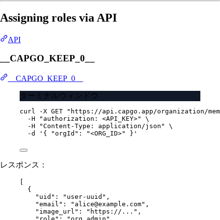
Assigning roles via API
API
__CAPGO_KEEP_0__
__CAPGO_KEEP_0__
ターミナルウィンドウ
curl
-X
GET
"https://api.capgo.app/organization/mem
-H
"authorization: <API_KEY>"
\
-H
"Content-Type: application/json"
\
-d
'{ "orgId": "<ORG_ID>" }'
レスポンス：
[
{
"uid"
: 
"user-uuid"
,
"email"
: 
"alice@example.com"
,
"image_url"
: 
"https://..."
,
"role"
: 
"org_admin"
,