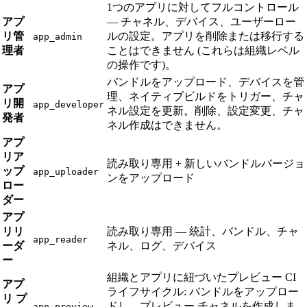
1つのアプリに対してフルコントロール
アプ
— チャネル、デバイス、ユーザーロー
リ管
ルの設定。アプリを削除または移行する
app_admin
理者
ことはできません (これらは組織レベル
の操作です)。
バンドルをアップロード、デバイスを管
アプ
理、ネイティブビルドをトリガー、チャ
リ開
app_developer
ネル設定を更新。削除、設定変更、チャ
発者
ネル作成はできません。
アプ
リア
読み取り専用 + 新しいバンドルバージョ
ップ
app_uploader
ンをアップロード
ロー
ダー
アプ
リリ
読み取り専用 — 統計、バンドル、チャ
app_reader
ーダ
ネル、ログ、デバイス
ー
組織とアプリに紐づいたプレビュー CI
アプ
ライフサイクル: バンドルをアップロー
リ プ
ドし、プレビュー チャネルを作成しま
app_preview