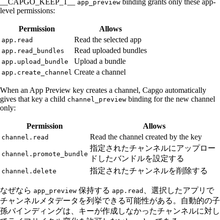
__CAPGO_KEEP_1__
binding grants only these app-
app_preview
level permissions:
Permission
Allows
Read the selected app
app.read
Read uploaded bundles
app.read_bundles
Upload a bundle
app.upload_bundle
Create a channel
app.create_channel
When an App Preview key creates a channel, Capgo automatically
gives that key a child
binding for the new channel
channel_preview
only:
Permission
Allows
Read the channel created by the key
channel.read
指定されたチャンネルにアップロー
channel.promote_bundle
ドしたバンドルを設定する
指定されたチャンネルを削除する
channel.delete
なぜなら
保持する
、選択したアプリで
app_preview
app.read
チャンネルメタデータを列挙できる可能性がある。自動的の子
孫バインディングは、キーが作成しなかったチャンネルに対し