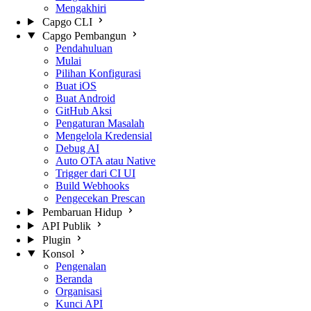
Mengakhiri
Capgo CLI
Capgo Pembangun
Pendahuluan
Mulai
Pilihan Konfigurasi
Buat iOS
Buat Android
GitHub Aksi
Pengaturan Masalah
Mengelola Kredensial
Debug AI
Auto OTA atau Native
Trigger dari CI UI
Build Webhooks
Pengecekan Prescan
Pembaruan Hidup
API Publik
Plugin
Konsol
Pengenalan
Beranda
Organisasi
Kunci API