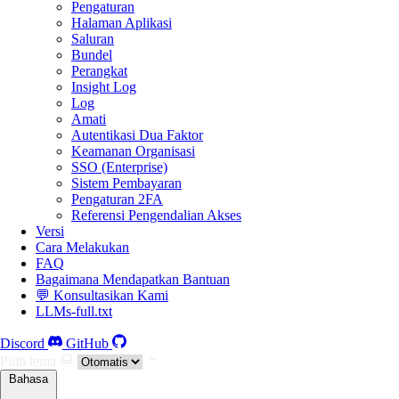
Pengaturan
Halaman Aplikasi
Saluran
Bundel
Perangkat
Insight Log
Log
Amati
Autentikasi Dua Faktor
Keamanan Organisasi
SSO (Enterprise)
Sistem Pembayaran
Pengaturan 2FA
Referensi Pengendalian Akses
Versi
Cara Melakukan
FAQ
Bagaimana Mendapatkan Bantuan
💬 Konsultasikan Kami
LLMs-full.txt
Discord
GitHub
Pilih tema
Bahasa