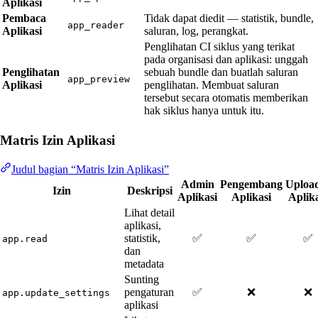
Aplikasi
Pembaca
Tidak dapat diedit — statistik, bundle,
app_reader
Aplikasi
saluran, log, perangkat.
Penglihatan CI siklus yang terikat
pada organisasi dan aplikasi: unggah
Penglihatan
sebuah bundle dan buatlah saluran
app_preview
Aplikasi
penglihatan. Membuat saluran
tersebut secara otomatis memberikan
hak siklus hanya untuk itu.
Matris Izin Aplikasi
Judul bagian “Matris Izin Aplikasi”
Admin
Pengembang
Uploa
Izin
Deskripsi
Aplikasi
Aplikasi
Aplika
Lihat detail
aplikasi,
statistik,
✅
✅
✅
app.read
dan
metadata
Sunting
pengaturan
✅
❌
❌
app.update_settings
aplikasi