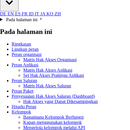
DE
EN
ES
FR
ID
IT
JA
KO
ZH
Pada halaman ini
Pada halaman ini
Ringkasan
Lingkup peran
Peran organisasi
Matris Hak Akses Organisasi
Peran Aplikasi
Matris Hak Akses Aplikasi
Set Hak Akses Pratinjau Aplikasi
Peran Saluran
Matris Hak Akses Saluran
Peran Paket
Penyesuaian Hak Akses Saluran (Dashboard)
Hak Akses yang Dapat Dikesampingkan
Hirarki Peran
Kelompok
Bagaimana Kelompok Berfungsi
Kapan menggunakan kelompok
Mengelola kelompok melalui API