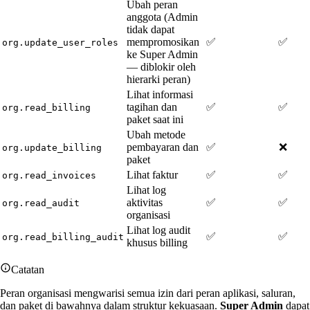
Ubah peran
anggota (Admin
tidak dapat
mempromosikan
✅
✅
org.update_user_roles
ke Super Admin
— diblokir oleh
hierarki peran)
Lihat informasi
tagihan dan
✅
✅
org.read_billing
paket saat ini
Ubah metode
pembayaran dan
✅
❌
org.update_billing
paket
Lihat faktur
✅
✅
org.read_invoices
Lihat log
aktivitas
✅
✅
org.read_audit
organisasi
Lihat log audit
✅
✅
org.read_billing_audit
khusus billing
Catatan
Peran organisasi mengwarisi semua izin dari peran aplikasi, saluran,
dan paket di bawahnya dalam struktur kekuasaan.
Super Admin
dapat