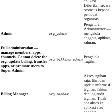
aplikasi.
Diberikan secara
otomatis kepada
pembuat
organisasi.
Pengaturan
Administrator —
Admin
mengelola
org_admin
anggota, aplikasi,
saluran.
Full administration —
manage members, apps,
channels. Cannot delete the
Pengelola
org_billing_admin
org, update billing, transfer
Tagihan
apps, or promote users to
Super Admin.
Akses tagihan
saja: lihat dan
update informasi
tagihan, faktur,
Billing Manager
dan log audit
org_member
tagihan. Tidak
ada akses ke
aplikasi atau
anggota.