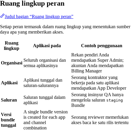
Ruang lingkup peran
Judul bagian “Ruang lingkup peran”
Setiap peran termasuk dalam ruang lingkup yang menentukan sumber
daya apa yang memberikan akses.
Ruang
Aplikasi pada
Contoh penggunaan
lingkup
Rekan pendiri Anda
Seluruh organisasi dan
mendapatkan Super Admin;
Organisasi
semua aplikasinya
akuntan Anda mendapatkan
Billing Manager
Seorang kontraktor yang
Aplikasi tunggal dan
Aplikasi
bekerja pada satu aplikasi
saluran-salurannya
mendapatkan App Developer
Seorang insinyur QA hanya
Saluran tunggal dalam
Saluran
mengelola saluran
staging
aplikasi
Bundle
A single bundle version
Versi
is created for each app
Seorang reviewer memerlukan
bundle
and channel
akses baca ke satu rilis tertentu
tunggal
combination