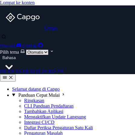
Lompat ke konten
Capgo
Discord
GitHub
Pilih tema
Bahasa
DE
EN
ES
FR
ID
IT
JA
KO
ZH
Selamat datang di Capgo
Panduan Cepat Mulai
Ringkasan
CLI Panduan Pendaftaran
Tambahkan Aplikasi
Mengaktifkan Update Langsung
Integrasi CI/CD
Daftar Periksa Pengaturan Satu Kali
Pengaturan Masalah