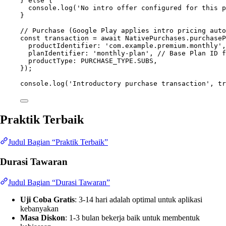
} 
else
 {
console.
log
(
'No intro offer configured for this p
}
// Purchase (Google Play applies intro pricing auto
const
transaction
=
await
 NativePurchases.
purchaseP
productIdentifier: 
'com.example.premium.monthly'
,
planIdentifier: 
'monthly-plan'
, 
// Base Plan ID f
productType: 
PURCHASE_TYPE
.
SUBS
,
});
console.
log
(
'Introductory purchase transaction'
, tr
Praktik Terbaik
Judul Bagian “Praktik Terbaik”
Durasi Tawaran
Judul Bagian “Durasi Tawaran”
Uji Coba Gratis
: 3-14 hari adalah optimal untuk aplikasi
kebanyakan
Masa Diskon
: 1-3 bulan bekerja baik untuk membentuk