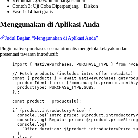
Kemudian: $9.99/bulan harga standar
Contoh 3: Uji Coba Diperpanjang + Diskon
Fase 1: 14 hari gratis
Menggunakan di Aplikasi Anda
Judul Bagian “Menggunakan di Aplikasi Anda”
Plugin native-purchases secara otomatis mengelola kelayakan dan
presentasi tawaran introductif:
import
 { NativePurchases, PURCHASE_TYPE } 
from
'@ca
// Fetch products (includes intro offer metadata)
const
 { 
products
 } 
=
await
 NativePurchases.
getProdu
productIdentifiers: [
'com.example.premium.monthly
productType: 
PURCHASE_TYPE
.
SUBS
,
});
const
product
=
 products[
0
];
if
 (product.introductoryPrice) {
console.
log
(
`Intro price: ${
product
.
introductory
console.
log
(
`Regular price: ${
product
.
priceString
console.
log
(
`Offer duration: ${
product
.
introductoryPrice
.
su
);