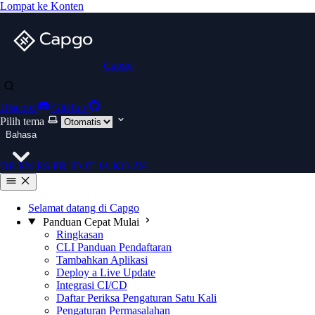
Lompat ke Konten
Capgo
Discord
GitHub
Pilih tema
Bahasa
DE
EN
ES
FR
ID
IT
JA
KO
ZH
Selamat datang di Capgo
Panduan Cepat Mulai
Ringkasan
CLI Panduan Pendaftaran
Tambahkan Aplikasi
Deploy a Live Update
Integrasi CI/CD
Daftar Periksa Pengaturan Satu Kali
Pengaturan Permasalahan