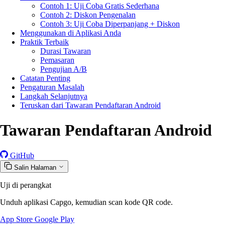
Contoh 1: Uji Coba Gratis Sederhana
Contoh 2: Diskon Pengenalan
Contoh 3: Uji Coba Diperpanjang + Diskon
Menggunakan di Aplikasi Anda
Praktik Terbaik
Durasi Tawaran
Pemasaran
Pengujian A/B
Catatan Penting
Pengaturan Masalah
Langkah Selanjutnya
Teruskan dari Tawaran Pendaftaran Android
Tawaran Pendaftaran Android
GitHub
Salin Halaman
Uji di perangkat
Unduh aplikasi Capgo, kemudian scan kode QR code.
App Store
Google Play