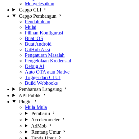
Menyelesaikan
Capgo CLI
Capgo Pembangun
Pendahuluan
Mulai
Pilihan Konfigurasi
Buat iOS
Buat Android
GitHub Aksi
Pengaturan Masalah
Pengelolaan Kredensial
Debug AI
Auto OTA atau Native
Trigger dari CI UI
Build Webhooks
Pembaruan Langsung
API Publik
Plugin
Mula-Mula
Pembarui
Accelerometer
AdMob
Rentang Umur
Tanda Umur