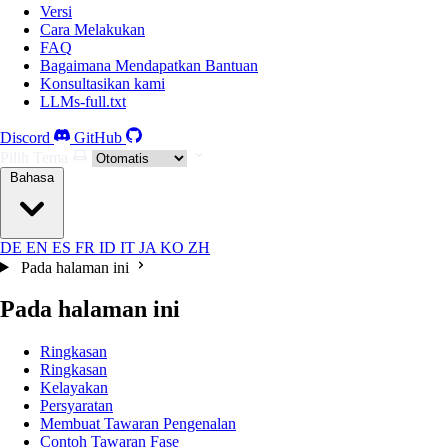
Versi
Cara Melakukan
FAQ
Bagaimana Mendapatkan Bantuan
Konsultasikan kami
LLMs-full.txt
Discord
GitHub
Pilih Tema
Bahasa
DE
EN
ES
FR
ID
IT
JA
KO
ZH
Pada halaman ini
Pada halaman ini
Ringkasan
Ringkasan
Kelayakan
Persyaratan
Membuat Tawaran Pengenalan
Contoh Tawaran Fase