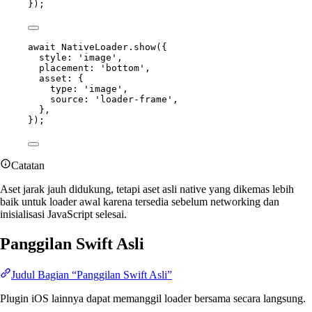
});
await
 NativeLoader.
show
({
style: 
'image'
,
placement: 
'bottom'
,
asset: {
type: 
'image'
,
source: 
'loader-frame'
,
},
});
Catatan
Aset jarak jauh didukung, tetapi aset asli native yang dikemas lebih
baik untuk loader awal karena tersedia sebelum networking dan
inisialisasi JavaScript selesai.
Panggilan Swift Asli
Judul Bagian “Panggilan Swift Asli”
Plugin iOS lainnya dapat memanggil loader bersama secara langsung.