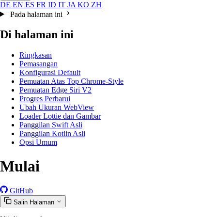
DE
EN
ES
FR
ID
IT
JA
KO
ZH
Pada halaman ini
Di halaman ini
Ringkasan
Pemasangan
Konfigurasi Default
Pemuatan Atas Top Chrome-Style
Pemuatan Edge Siri V2
Progres Perbarui
Ubah Ukuran WebView
Loader Lottie dan Gambar
Panggilan Swift Asli
Panggilan Kotlin Asli
Opsi Umum
Mulai
GitHub
Salin Halaman