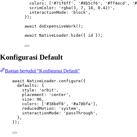
colors: [
'#71f6ff'
, 
'#8b5cf6'
, 
'#ff4ecd'
, 
'#
scrimColor: 
'rgba(3, 7, 18, 0.42)'
,
interactionMode: 
'block'
,
});
await
doExpensiveWork
();
await
 NativeLoader.
hide
({ id });
Konfigurasi Default
Bagian berjudul “Konfigurasi Default”
await
 NativeLoader.
configure
({
defaults: {
style: 
'orbit'
,
placement: 
'center'
,
size: 
96
,
colors: [
'#38bdf8'
, 
'#a78bfa'
],
reducedMotion: 
'system'
,
interactionMode: 
'passThrough'
,
},
});