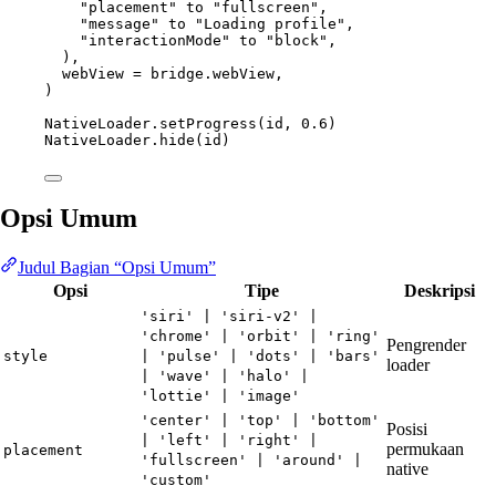
"placement"
 to 
"fullscreen"
,
"message"
 to 
"Loading profile"
,
"interactionMode"
 to 
"block"
,
),
webView 
=
 bridge.webView,
)
NativeLoader.
setProgress
(id, 
0.6
)
NativeLoader.
hide
(id)
Opsi Umum
Judul Bagian “Opsi Umum”
Opsi
Tipe
Deskripsi
'siri' | 'siri-v2' |
'chrome' | 'orbit' | 'ring'
Pengrender
style
| 'pulse' | 'dots' | 'bars'
loader
| 'wave' | 'halo' |
'lottie' | 'image'
'center' | 'top' | 'bottom'
Posisi
| 'left' | 'right' |
permukaan
placement
'fullscreen' | 'around' |
native
'custom'