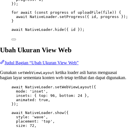
});
for
await
 (
const
progress
of
uploadFile
(file)) {
await
 NativeLoader.
setProgress
({ id, progress });
}
await
 NativeLoader.
hide
({ id });
Ubah Ukuran View Web
Judul Bagian “Ubah Ukuran View Web”
Gunakan
ketika loader asli harus menguasai
setWebViewLayout
bagian layar sementara konten web tetap terlihat dan dapat digunakan.
await
 NativeLoader.
setWebViewLayout
({
mode: 
'inset'
,
insets: { top: 
96
, bottom: 
24
 },
animated: 
true
,
});
await
 NativeLoader.
show
({
style: 
'wave'
,
placement: 
'top'
,
size: 
72
,