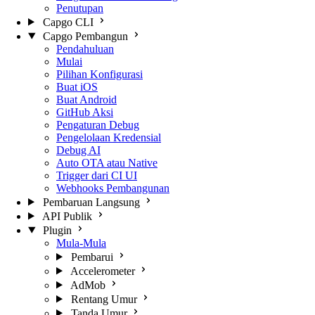
Penutupan
Capgo CLI
Capgo Pembangun
Pendahuluan
Mulai
Pilihan Konfigurasi
Buat iOS
Buat Android
GitHub Aksi
Pengaturan Debug
Pengelolaan Kredensial
Debug AI
Auto OTA atau Native
Trigger dari CI UI
Webhooks Pembangunan
Pembaruan Langsung
API Publik
Plugin
Mula-Mula
Pembarui
Accelerometer
AdMob
Rentang Umur
Tanda Umur