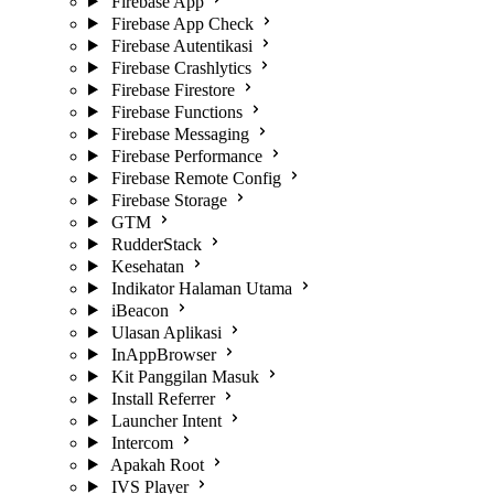
Firebase App
Firebase App Check
Firebase Autentikasi
Firebase Crashlytics
Firebase Firestore
Firebase Functions
Firebase Messaging
Firebase Performance
Firebase Remote Config
Firebase Storage
GTM
RudderStack
Kesehatan
Indikator Halaman Utama
iBeacon
Ulasan Aplikasi
InAppBrowser
Kit Panggilan Masuk
Install Referrer
Launcher Intent
Intercom
Apakah Root
IVS Player