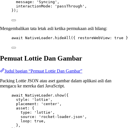
message: 
'Syncing'
,
interactionMode: 
'passThrough'
,
});
Mengembalikan tata letak asli ketika permukaan asli hilang:
await
 NativeLoader.
hideAll
({ restoreWebView: 
true
 }
Pemuat Lottie Dan Gambar
Judul bagian “Pemuat Lottie Dan Gambar”
Packing Lottie JSON atau aset gambar dalam aplikasi asli dan
mengacu ke mereka dari JavaScript.
await
 NativeLoader.
show
({
style: 
'lottie'
,
placement: 
'center'
,
asset: {
type: 
'lottie'
,
source: 
'rocket-loader.json'
,
loop: 
true
,
},