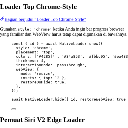
Loader Top Chrome-Style
Bagian berjudul “Loader Top Chrome-Style”
Gunakan
ketika Anda ingin bar progress browser
style: 'chrome'
yang familiar dan WebView harus tetap dapat digunakan di bawahnya.
const
 { 
id
 } 
=
await
 NativeLoader.
show
({
style: 
'chrome'
,
placement: 
'top'
,
colors: [
'#4285f4'
, 
'#34a853'
, 
'#fbbc05'
, 
'#ea433
thickness: 
4
,
interactionMode: 
'passThrough'
,
webView: {
mode: 
'resize'
,
insets: { top: 
12
 },
restoreOnHide: 
true
,
},
});
await
 NativeLoader.
hide
({ id, restoreWebView: 
true
 
Pemuat Siri V2 Edge Loader