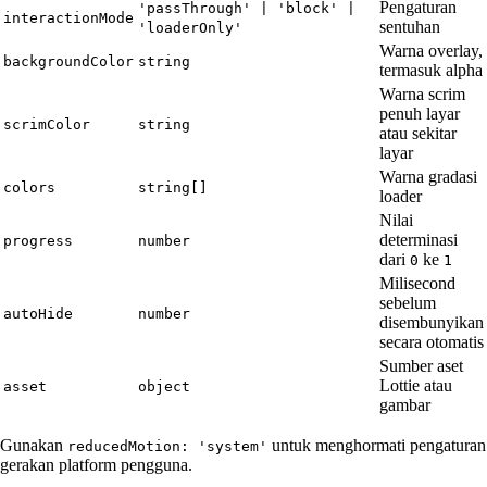
Pengaturan
'passThrough' | 'block' |
interactionMode
sentuhan
'loaderOnly'
Warna overlay,
backgroundColor
string
termasuk alpha
Warna scrim
penuh layar
scrimColor
string
atau sekitar
layar
Warna gradasi
colors
string[]
loader
Nilai
determinasi
progress
number
dari
ke
0
1
Milisecond
sebelum
autoHide
number
disembunyikan
secara otomatis
Sumber aset
Lottie atau
asset
object
gambar
Gunakan
untuk menghormati pengaturan
reducedMotion: 'system'
gerakan platform pengguna.