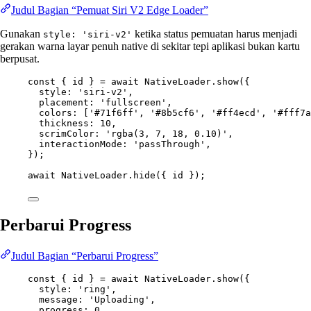
Judul Bagian “Pemuat Siri V2 Edge Loader”
Gunakan
ketika status pemuatan harus menjadi
style: 'siri-v2'
gerakan warna layar penuh native di sekitar tepi aplikasi bukan kartu
berpusat.
const
 { 
id
 } 
=
await
 NativeLoader.
show
({
style: 
'siri-v2'
,
placement: 
'fullscreen'
,
colors: [
'#71f6ff'
, 
'#8b5cf6'
, 
'#ff4ecd'
, 
'#fff7a
thickness: 
10
,
scrimColor: 
'rgba(3, 7, 18, 0.10)'
,
interactionMode: 
'passThrough'
,
});
await
 NativeLoader.
hide
({ id });
Perbarui Progress
Judul Bagian “Perbarui Progress”
const
 { 
id
 } 
=
await
 NativeLoader.
show
({
style: 
'ring'
,
message: 
'Uploading'
,
progress: 
0
,