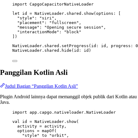
import
CapgoCapacitorNativeLoader
let
 id 
=
 NativeLoader.shared.
show
(
options
: [
"style"
:
"siri"
,
"placement"
:
"fullscreen"
,
"message"
:
"Opening secure session"
,
"interactionMode"
:
"block"
])
NativeLoader.shared.
setProgress
(
id
: id, 
progress
: 
0
NativeLoader.shared.
hide
(
id
: id)
Panggilan Kotlin Asli
Judul Bagian “Panggilan Kotlin Asli”
Plugin Android lainnya dapat memanggil objek publik dari Kotlin atau
Java.
import
app.capgo.nativeloader.NativeLoader
val
 id 
=
 NativeLoader.
show
(
activity 
=
 activity,
options 
=
mapOf
(
"style"
 to 
"orbit"
,