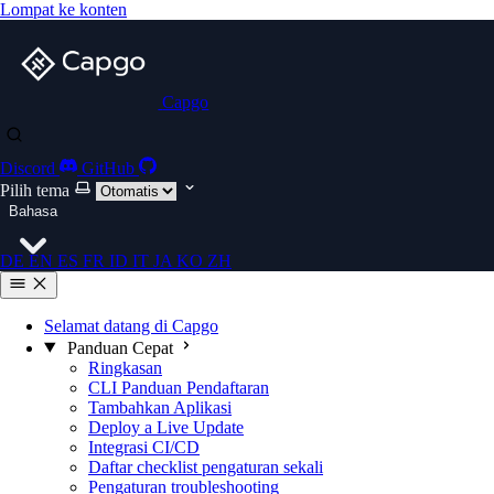
Lompat ke konten
Capgo
Discord
GitHub
Pilih tema
Bahasa
DE
EN
ES
FR
ID
IT
JA
KO
ZH
Selamat datang di Capgo
Panduan Cepat
Ringkasan
CLI Panduan Pendaftaran
Tambahkan Aplikasi
Deploy a Live Update
Integrasi CI/CD
Daftar checklist pengaturan sekali
Pengaturan troubleshooting