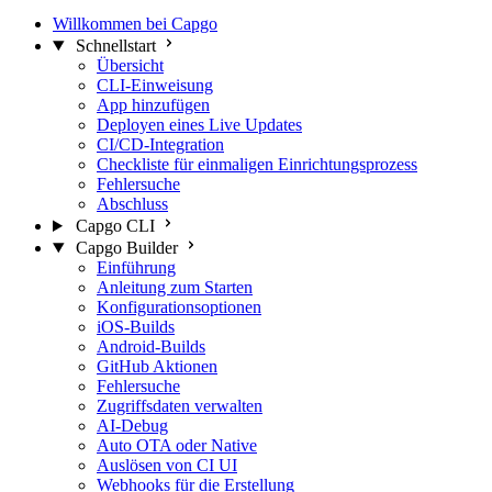
Willkommen bei Capgo
Schnellstart
Übersicht
CLI-Einweisung
App hinzufügen
Deployen eines Live Updates
CI/CD-Integration
Checkliste für einmaligen Einrichtungsprozess
Fehlersuche
Abschluss
Capgo CLI
Capgo Builder
Einführung
Anleitung zum Starten
Konfigurationsoptionen
iOS-Builds
Android-Builds
GitHub Aktionen
Fehlersuche
Zugriffsdaten verwalten
AI-Debug
Auto OTA oder Native
Auslösen von CI UI
Webhooks für die Erstellung