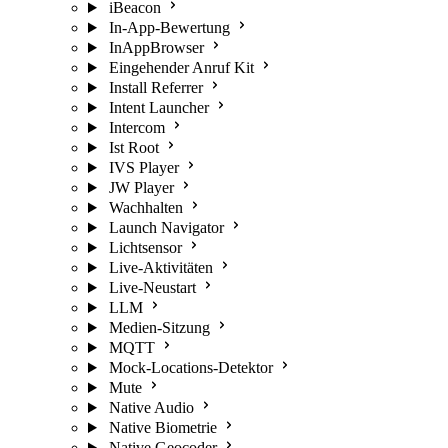
iBeacon
In-App-Bewertung
InAppBrowser
Eingehender Anruf Kit
Install Referrer
Intent Launcher
Intercom
Ist Root
IVS Player
JW Player
Wachhalten
Launch Navigator
Lichtsensor
Live-Aktivitäten
Live-Neustart
LLM
Medien-Sitzung
MQTT
Mock-Locations-Detektor
Mute
Native Audio
Native Biometrie
Native Geocoder