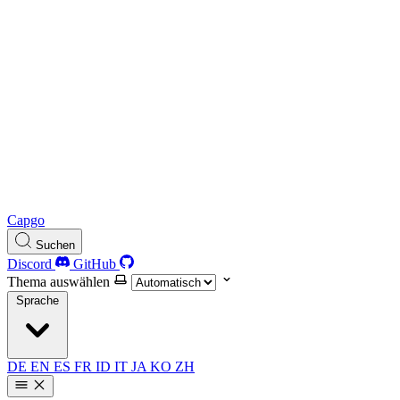
Capgo
Suchen
Discord
GitHub
Thema auswählen
Sprache
DE
EN
ES
FR
ID
IT
JA
KO
ZH