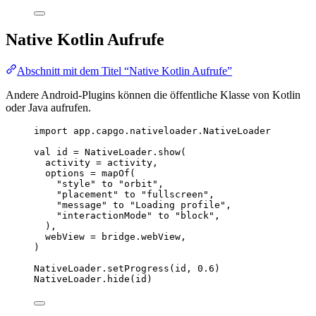
Native Kotlin Aufrufe
Abschnitt mit dem Titel “Native Kotlin Aufrufe”
Andere Android-Plugins können die öffentliche Klasse von Kotlin
oder Java aufrufen.
import
app.capgo.nativeloader.NativeLoader
val
 id 
=
 NativeLoader.
show
(
activity 
=
 activity,
options 
=
mapOf
(
"style"
 to 
"orbit"
,
"placement"
 to 
"fullscreen"
,
"message"
 to 
"Loading profile"
,
"interactionMode"
 to 
"block"
,
),
webView 
=
 bridge.webView,
)
NativeLoader.
setProgress
(id, 
0.6
)
NativeLoader.
hide
(id)