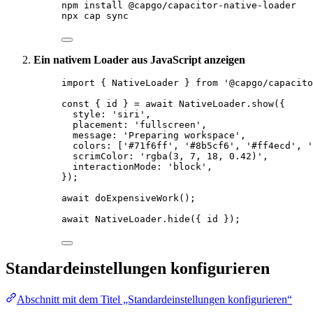
npm
install
@capgo/capacitor-native-loader
npx
cap
sync
Ein nativem Loader aus JavaScript anzeigen
import
 { NativeLoader } 
from
'@capgo/capacito
const
 { 
id
 } 
=
await
 NativeLoader.
show
({
style: 
'siri'
,
placement: 
'fullscreen'
,
message: 
'Preparing workspace'
,
colors: [
'#71f6ff'
, 
'#8b5cf6'
, 
'#ff4ecd'
, 
'
scrimColor: 
'rgba(3, 7, 18, 0.42)'
,
interactionMode: 
'block'
,
});
await
doExpensiveWork
();
await
 NativeLoader.
hide
({ id });
Standardeinstellungen konfigurieren
Abschnitt mit dem Titel „Standardeinstellungen konfigurieren“