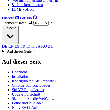
Wie man Unterstützung erhält
💬 Uns konsultieren
LLMs-voll.txt
Discord
GitHub
Themenauswahl
Sprache
DE
EN
ES
FR
ID
IT
JA
KO
ZH
Auf dieser Seite
Auf dieser Seite
Übersicht
Installation
Konfigurieren Sie Standards
Chrome-Stil-Top-Loader
Siri V2 Edge-Loader
Update-Fortschritt
Skalieren Sie die WebView
Lottie und Bildlader
Nativ-Swift-Aufrufe