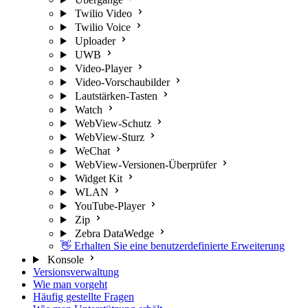
Twilio Video
Twilio Voice
Uploader
UWB
Video-Player
Video-Vorschaubilder
Lautstärken-Tasten
Watch
WebView-Schutz
WebView-Sturz
WeChat
WebView-Versionen-Überprüfer
Widget Kit
WLAN
YouTube-Player
Zip
Zebra DataWedge
👋 Erhalten Sie eine benutzerdefinierte Erweiterung
Konsole
Versionsverwaltung
Wie man vorgeht
Häufig gestellte Fragen