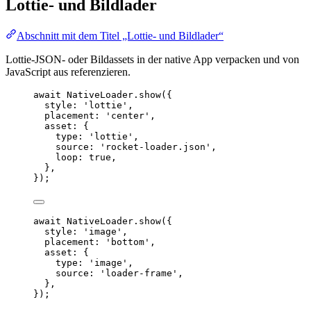
Lottie- und Bildlader
Abschnitt mit dem Titel „Lottie- und Bildlader“
Lottie-JSON- oder Bildassets in der native App verpacken und von
JavaScript aus referenzieren.
await
 NativeLoader.
show
({
style: 
'lottie'
,
placement: 
'center'
,
asset: {
type: 
'lottie'
,
source: 
'rocket-loader.json'
,
loop: 
true
,
},
});
await
 NativeLoader.
show
({
style: 
'image'
,
placement: 
'bottom'
,
asset: {
type: 
'image'
,
source: 
'loader-frame'
,
},
});