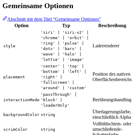
Gemeinsame Optionen
Abschnitt mit dem Titel “Gemeinsame Optionen”
Option
Typ
Beschreibung
'siri' | 'siri-v2' |
'chrome' | 'orbit' |
'ring' | 'pulse' |
Laderrenderer
style
'dots' | 'bars' |
'wave' | 'halo' |
'lottie' | 'image'
'center' | 'top' |
'bottom' | 'left' |
Position des nativen
placement
'right' |
Oberflächenbereichs
'fullscreen' |
'around' | 'custom'
'passThrough' |
Berührungshandling
interactionMode
'block' |
'loaderOnly'
Überlagerungsfarbe,
backgroundColor
string
einschließlich Alpha
Vollbildschirm- oder
umschließende-
scrimColor
string
Schattenfarbe