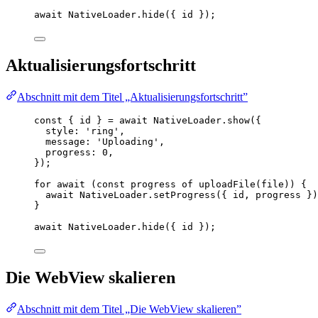
await
 NativeLoader.
hide
({ id });
Aktualisierungsfortschritt
Abschnitt mit dem Titel „Aktualisierungsfortschritt”
const
 { 
id
 } 
=
await
 NativeLoader.
show
({
style: 
'ring'
,
message: 
'Uploading'
,
progress: 
0
,
});
for
await
 (
const
progress
of
uploadFile
(file)) {
await
 NativeLoader.
setProgress
({ id, progress })
}
await
 NativeLoader.
hide
({ id });
Die WebView skalieren
Abschnitt mit dem Titel „Die WebView skalieren”