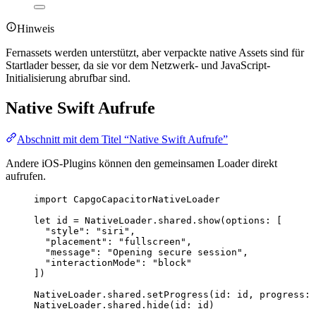
Hinweis
Fernassets werden unterstützt, aber verpackte native Assets sind für
Startlader besser, da sie vor dem Netzwerk- und JavaScript-
Initialisierung abrufbar sind.
Native Swift Aufrufe
Abschnitt mit dem Titel “Native Swift Aufrufe”
Andere iOS-Plugins können den gemeinsamen Loader direkt
aufrufen.
import
CapgoCapacitorNativeLoader
let
 id 
=
 NativeLoader.shared.
show
(
options
: [
"style"
:
"siri"
,
"placement"
:
"fullscreen"
,
"message"
:
"Opening secure session"
,
"interactionMode"
:
"block"
])
NativeLoader.shared.
setProgress
(
id
: id, 
progress
: 
NativeLoader.shared.
hide
(
id
: id)