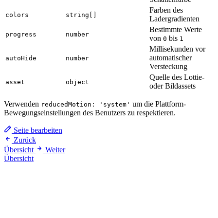
Farben des
colors
string[]
Ladergradienten
Bestimmte Werte
progress
number
von
bis
0
1
Millisekunden vor
automatischer
autoHide
number
Versteckung
Quelle des Lottie-
asset
object
oder Bildassets
Verwenden
um die Plattform-
reducedMotion: 'system'
Bewegungseinstellungen des Benutzers zu respektieren.
Seite bearbeiten
Zurück
Übersicht
Weiter
Übersicht