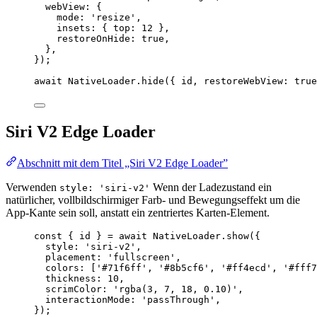
webView: {
mode: 
'resize'
,
insets: { top: 
12
 },
restoreOnHide: 
true
,
},
});
await
 NativeLoader.
hide
({ id, restoreWebView: 
true
Siri V2 Edge Loader
Abschnitt mit dem Titel „Siri V2 Edge Loader”
Verwenden
Wenn der Ladezustand ein
style: 'siri-v2'
natürlicher, vollbildschirmiger Farb- und Bewegungseffekt um die
App-Kante sein soll, anstatt ein zentriertes Karten-Element.
const
 { 
id
 } 
=
await
 NativeLoader.
show
({
style: 
'siri-v2'
,
placement: 
'fullscreen'
,
colors: [
'#71f6ff'
, 
'#8b5cf6'
, 
'#ff4ecd'
, 
'#fff7
thickness: 
10
,
scrimColor: 
'rgba(3, 7, 18, 0.10)'
,
interactionMode: 
'passThrough'
,
});