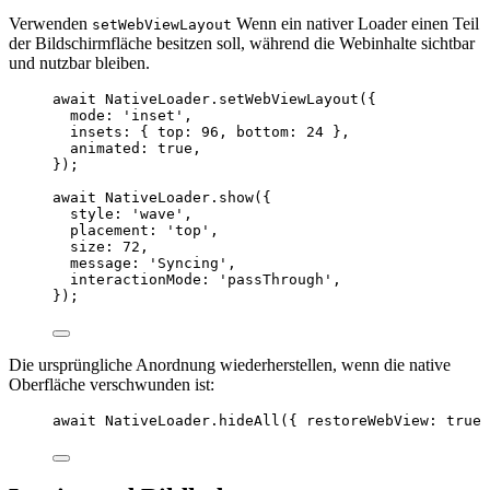
Verwenden
Wenn ein nativer Loader einen Teil
setWebViewLayout
der Bildschirmfläche besitzen soll, während die Webinhalte sichtbar
und nutzbar bleiben.
await
 NativeLoader.
setWebViewLayout
({
mode: 
'inset'
,
insets: { top: 
96
, bottom: 
24
 },
animated: 
true
,
});
await
 NativeLoader.
show
({
style: 
'wave'
,
placement: 
'top'
,
size: 
72
,
message: 
'Syncing'
,
interactionMode: 
'passThrough'
,
});
Die ursprüngliche Anordnung wiederherstellen, wenn die native
Oberfläche verschwunden ist:
await
 NativeLoader.
hideAll
({ restoreWebView: 
true
 