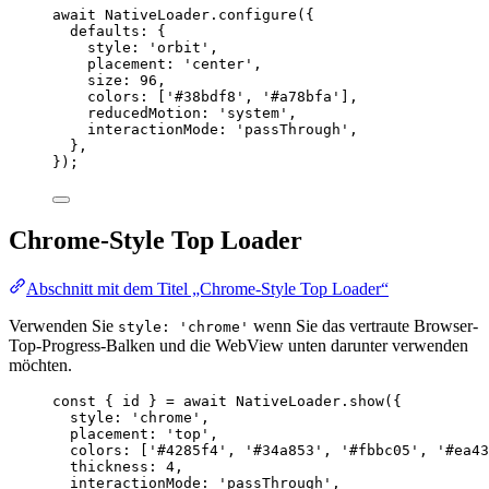
await
 NativeLoader.
configure
({
defaults: {
style: 
'orbit'
,
placement: 
'center'
,
size: 
96
,
colors: [
'#38bdf8'
, 
'#a78bfa'
],
reducedMotion: 
'system'
,
interactionMode: 
'passThrough'
,
},
});
Chrome-Style Top Loader
Abschnitt mit dem Titel „Chrome-Style Top Loader“
Verwenden Sie
wenn Sie das vertraute Browser-
style: 'chrome'
Top-Progress-Balken und die WebView unten darunter verwenden
möchten.
const
 { 
id
 } 
=
await
 NativeLoader.
show
({
style: 
'chrome'
,
placement: 
'top'
,
colors: [
'#4285f4'
, 
'#34a853'
, 
'#fbbc05'
, 
'#ea43
thickness: 
4
,
interactionMode: 
'passThrough'
,