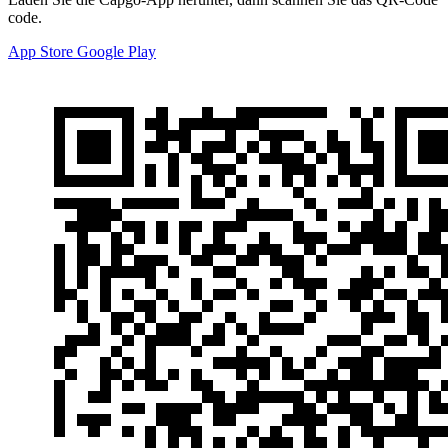
code.
App Store
Google Play