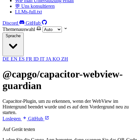
Wie man Unterstützung erhält
💬 Uns konsultieren
LLMs-full.txt
Discord
GitHub
Themenauswahl
Sprache
DE
EN
ES
FR
ID
IT
JA
KO
ZH
@capgo/capacitor-webview-
guardian
Capacitor-Plugin, um zu erkennen, wenn der WebView im
Hintergrund beendet wurde und es auf dem Vordergrund neu zu
starten.
Loslegen
GitHub
Auf Gerät testen
Laden Sie die Capgo-App herunter, dann scannen Sie das QR-Code