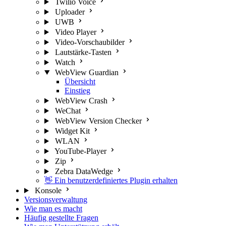
Twilio Voice
Uploader
UWB
Video Player
Video-Vorschaubilder
Lautstärke-Tasten
Watch
WebView Guardian
Übersicht
Einstieg
WebView Crash
WeChat
WebView Version Checker
Widget Kit
WLAN
YouTube-Player
Zip
Zebra DataWedge
👋 Ein benutzerdefiniertes Plugin erhalten
Konsole
Versionsverwaltung
Wie man es macht
Häufig gestellte Fragen