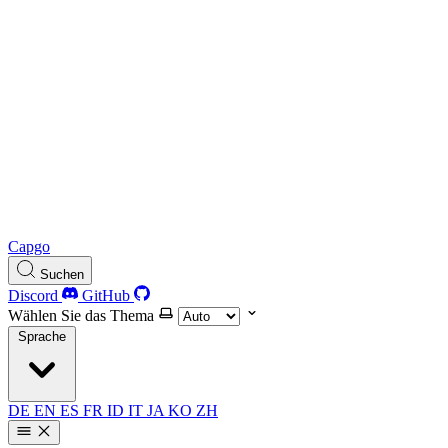
Capgo
Suchen
Discord
GitHub
Wählen Sie das Thema
Sprache
DE
EN
ES
FR
ID
IT
JA
KO
ZH