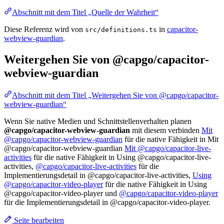
Abschnitt mit dem Titel „Quelle der Wahrheit“
Diese Referenz wird von
in
capacitor-
src/definitions.ts
webview-guardian
.
Weitergehen Sie von @capgo/capacitor-
webview-guardian
Abschnitt mit dem Titel „Weitergehen Sie von @capgo/capacitor-
webview-guardian“
Wenn Sie native Medien und Schnittstellenverhalten planen
@capgo/capacitor-webview-guardian
mit diesem verbinden
Mit
@capgo/capacitor-webview-guardian
für die native Fähigkeit in Mit
@capgo/capacitor-webview-guardian
Mit @capgo/capacitor-live-
activities
für die native Fähigkeit in Using @capgo/capacitor-live-
activities,
@capgo/capacitor-live-activities
für die
Implementierungsdetail in @capgo/capacitor-live-activities,
Using
@capgo/capacitor-video-player
für die native Fähigkeit in Using
@capgo/capacitor-video-player und
@capgo/capacitor-video-player
für die Implementierungsdetail in @capgo/capacitor-video-player.
Seite bearbeiten