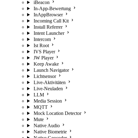
iBeacon
In-App-Bewertung
InAppBrowser
Incoming Call Kit
Install Referrer
Intent Launcher
Intercom
Ist Root
IVS Player
JW Player
Keep Awake
Launch Navigator
Lichtsensor
Live-Aktivitäten
Live-Neuladen
LLM
Media Session
MQTT
Mock Location Detector
Mute
Native Audio
Native Biometrie
Native Geocoder