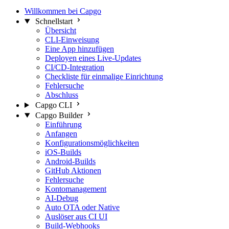
Willkommen bei Capgo
Schnellstart
Übersicht
CLI-Einweisung
Eine App hinzufügen
Deployen eines Live-Updates
CI/CD-Integration
Checkliste für einmalige Einrichtung
Fehlersuche
Abschluss
Capgo CLI
Capgo Builder
Einführung
Anfangen
Konfigurationsmöglichkeiten
iOS-Builds
Android-Builds
GitHub Aktionen
Fehlersuche
Kontomanagement
AI-Debug
Auto OTA oder Native
Auslöser aus CI UI
Build-Webhooks