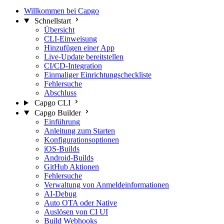
Willkommen bei Capgo
Schnellstart
Übersicht
CLI-Einweisung
Hinzufügen einer App
Live-Update bereitstellen
CI/CD-Integration
Einmaliger Einrichtungscheckliste
Fehlersuche
Abschluss
Capgo CLI
Capgo Builder
Einführung
Anleitung zum Starten
Konfigurationsoptionen
iOS-Builds
Android-Builds
GitHub Aktionen
Fehlersuche
Verwaltung von Anmeldeinformationen
AI-Debug
Auto OTA oder Native
Auslösen von CI UI
Build Webhooks