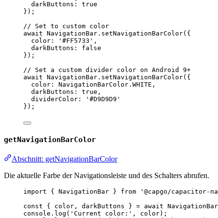
darkButtons: 
true
});
// Set to custom color
await
 NavigationBar.
setNavigationBarColor
({
color: 
'#FF5733'
,
darkButtons: 
false
});
// Set a custom divider color on Android 9+
await
 NavigationBar.
setNavigationBarColor
({
color: NavigationBarColor.
WHITE
,
darkButtons: 
true
,
dividerColor: 
'#D9D9D9'
});
getNavigationBarColor
Abschnitt: getNavigationBarColor
Die aktuelle Farbe der Navigationsleiste und des Schalters abrufen.
import
 { NavigationBar } 
from
'@capgo/capacitor-na
const
 { 
color
, 
darkButtons
 } 
=
await
 NavigationBar
console.
log
(
'Current color:'
, color);