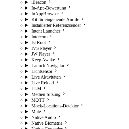
iBeacon
In-App-Bewertung
InAppBrowser
Kit für eingehende Anrufe
Installierter Referenzsender
Intent Launcher
Intercom
Ist Root
IVS Player
JW Player
Keep Awake
Launch Navigator
Lichtsensor
Live Aktivitäten
Live Reload
LLM
Medien-Sitzung
MQTT
Mock-Locations-Detektor
Mute
Native Audio
Native Biometrie
Native Geocoder