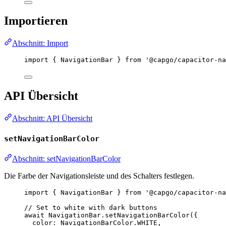
Importieren
Abschnitt: Import
import
 { NavigationBar } 
from
'@capgo/capacitor-na
API Übersicht
Abschnitt: API Übersicht
setNavigationBarColor
Abschnitt: setNavigationBarColor
Die Farbe der Navigationsleiste und des Schalters festlegen.
import
 { NavigationBar } 
from
'@capgo/capacitor-na
// Set to white with dark buttons
await
 NavigationBar.
setNavigationBarColor
({
color: NavigationBarColor.
WHITE
,