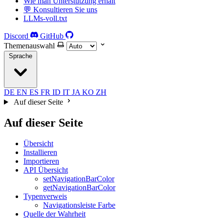
Wie man Unterstützung erhält
💬 Konsultieren Sie uns
LLMs-voll.txt
Discord
GitHub
Themenauswahl
Sprache
DE
EN
ES
FR
ID
IT
JA
KO
ZH
Auf dieser Seite
Auf dieser Seite
Übersicht
Installieren
Importieren
API Übersicht
setNavigationBarColor
getNavigationBarColor
Typenverweis
Navigationsleiste Farbe
Quelle der Wahrheit