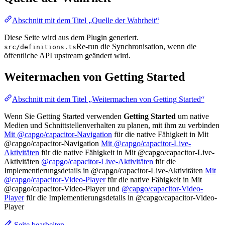
Abschnitt mit dem Titel „Quelle der Wahrheit“
Diese Seite wird aus dem Plugin generiert.
Re-run die Synchronisation, wenn die
src/definitions.ts
öffentliche API upstream geändert wird.
Weitermachen von Getting Started
Abschnitt mit dem Titel „Weitermachen von Getting Started“
Wenn Sie Getting Started verwenden
Getting Started
um native
Medien und Schnittstellenverhalten zu planen, mit ihm zu verbinden
Mit @capgo/capacitor-Navigation
für die native Fähigkeit in Mit
@capgo/capacitor-Navigation
Mit @capgo/capacitor-Live-
Aktivitäten
für die native Fähigkeit in Mit @capgo/capacitor-Live-
Aktivitäten
@capgo/capacitor-Live-Aktivitäten
für die
Implementierungsdetails in @capgo/capacitor-Live-Aktivitäten
Mit
@capgo/capacitor-Video-Player
für die native Fähigkeit in Mit
@capgo/capacitor-Video-Player und
@capgo/capacitor-Video-
Player
für die Implementierungsdetails in @capgo/capacitor-Video-
Player
Seite bearbeiten