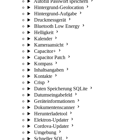
Autofill Passwort speichern
Hintergrund-Geolocation
Hintergrund-Aufgabe
Druckmessgerät
Bluetooth Low Energy
Helligkeit
Kalender
Kameraansicht
Capacitor+
Capacitor Patch
Kompass
Inhaltsangaben
Kontakte
Crisp
Daten Speicherung SQLite
Datumseingabefeld
Geräteinformationen
Dokumentenscanner
Herunterladetool
Elektron-Updater
Cordova-Updater
Umgebung
Schneller SQL