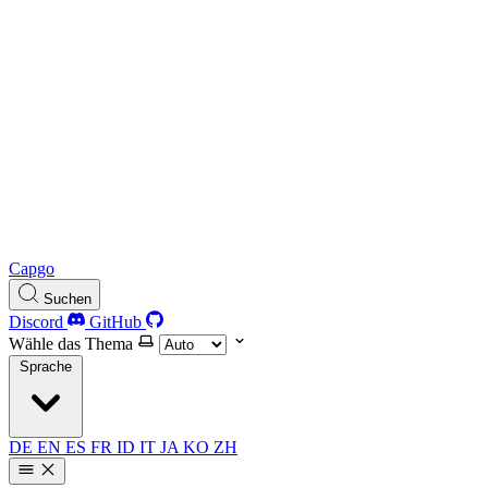
Capgo
Suchen
Discord
GitHub
Wähle das Thema
Sprache
DE
EN
ES
FR
ID
IT
JA
KO
ZH