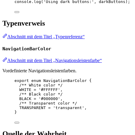
console.
log
(
'Using dark buttons:'
, darkButtons);
Typenverweis
Abschnitt mit dem Titel „Typenreferenz“
NavigationBarColor
Abschnitt mit dem Titel „Navigationsleistenfarbe“
Vordefinierte Navigationsleistenfarben.
export
enum
NavigationBarColor
 {
/** White color */
WHITE
=
'#FFFFFF'
,
/** Black color */
BLACK
=
'#000000'
,
/** Transparent color */
TRANSPARENT
=
'transparent'
,
}
Quelle der Wahrheit