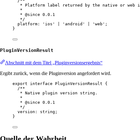
/**
* Platform label returned by the native or web i
*
* 
@since
 0.0.1
*/
platform
:
'ios'
|
'android'
|
'web'
;
}
PluginVersionResult
Abschnitt mit dem Titel „Pluginversionsergebnis“
Ergibt zurück, wenn die Pluginversion angefordert wird.
export
interface
PluginVersionResult
 {
/**
* Native plugin version string.
*
* 
@since
 0.0.1
*/
version
:
string
;
}
Quelle der Wahrheit