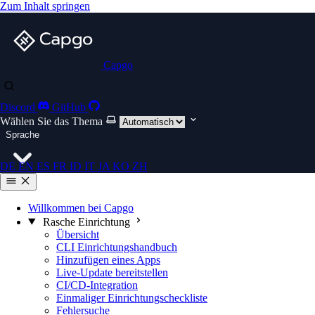
Zum Inhalt springen
Capgo
Discord
GitHub
Wählen Sie das Thema
Sprache
DE
EN
ES
FR
ID
IT
JA
KO
ZH
Willkommen bei Capgo
Rasche Einrichtung
Übersicht
CLI Einrichtungshandbuch
Hinzufügen eines Apps
Live-Update bereitstellen
CI/CD-Integration
Einmaliger Einrichtungscheckliste
Fehlersuche