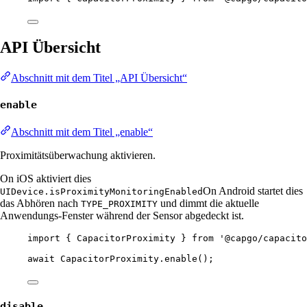
API Übersicht
Abschnitt mit dem Titel „API Übersicht“
enable
Abschnitt mit dem Titel „enable“
Proximitätsüberwachung aktivieren.
On iOS aktiviert dies
On Android startet dies
UIDevice.isProximityMonitoringEnabled
das Abhören nach
und dimmt die aktuelle
TYPE_PROXIMITY
Anwendungs-Fenster während der Sensor abgedeckt ist.
import
 { CapacitorProximity } 
from
'@capgo/capacito
await
 CapacitorProximity.
enable
();
disable