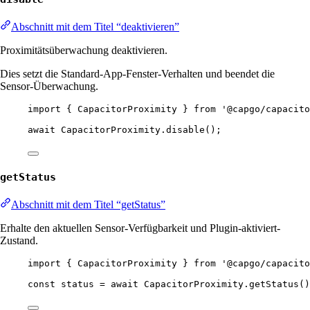
Abschnitt mit dem Titel “deaktivieren”
Proximitätsüberwachung deaktivieren.
Dies setzt die Standard-App-Fenster-Verhalten und beendet die
Sensor-Überwachung.
import
 { CapacitorProximity } 
from
'@capgo/capacito
await
 CapacitorProximity.
disable
();
getStatus
Abschnitt mit dem Titel “getStatus”
Erhalte den aktuellen Sensor-Verfügbarkeit und Plugin-aktiviert-
Zustand.
import
 { CapacitorProximity } 
from
'@capgo/capacito
const
status
=
await
 CapacitorProximity.
getStatus
()