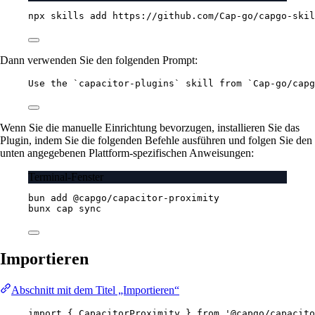
npx
skills
add
https://github.com/Cap-go/capgo-skil
Dann verwenden Sie den folgenden Prompt:
Use the `capacitor-plugins` skill from `Cap-go/capg
Wenn Sie die manuelle Einrichtung bevorzugen, installieren Sie das
Plugin, indem Sie die folgenden Befehle ausführen und folgen Sie den
unten angegebenen Plattform-spezifischen Anweisungen:
Terminal-Fenster
bun
add
@capgo/capacitor-proximity
bunx
cap
sync
Importieren
Abschnitt mit dem Titel „Importieren“
import
 { CapacitorProximity } 
from
'@capgo/capacito