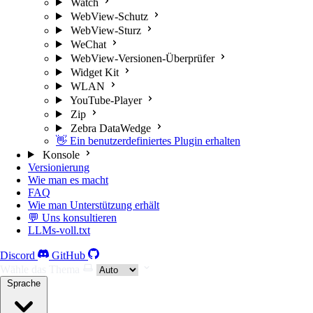
Watch
WebView-Schutz
WebView-Sturz
WeChat
WebView-Versionen-Überprüfer
Widget Kit
WLAN
YouTube-Player
Zip
Zebra DataWedge
👋 Ein benutzerdefiniertes Plugin erhalten
Konsole
Versionierung
Wie man es macht
FAQ
Wie man Unterstützung erhält
💬 Uns konsultieren
LLMs-voll.txt
Discord
GitHub
Wähle das Thema
Sprache