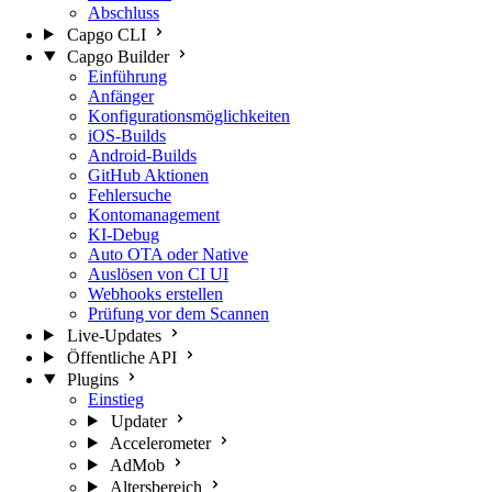
Abschluss
Capgo CLI
Capgo Builder
Einführung
Anfänger
Konfigurationsmöglichkeiten
iOS-Builds
Android-Builds
GitHub Aktionen
Fehlersuche
Kontomanagement
KI-Debug
Auto OTA oder Native
Auslösen von CI UI
Webhooks erstellen
Prüfung vor dem Scannen
Live-Updates
Öffentliche API
Plugins
Einstieg
Updater
Accelerometer
AdMob
Altersbereich