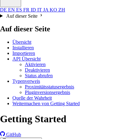
DE
EN
ES
FR
ID
IT
JA
KO
ZH
Auf dieser Seite
Auf dieser Seite
Übersicht
Installieren
Importieren
API Übersicht
Aktivieren
Deaktivieren
Status abrufen
Typenverweis
Proximitätsstatusergebnis
Pluginversionsergebnis
Quelle der Wahrheit
Weitermachen von Getting Started
Getting Started
GitHub