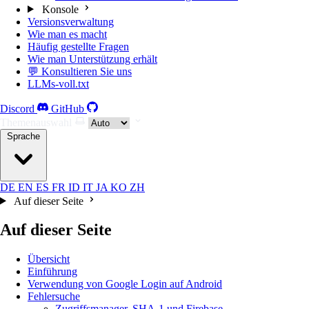
Konsole
Versionsverwaltung
Wie man es macht
Häufig gestellte Fragen
Wie man Unterstützung erhält
💬 Konsultieren Sie uns
LLMs-voll.txt
Discord
GitHub
Themenauswahl
Sprache
DE
EN
ES
FR
ID
IT
JA
KO
ZH
Auf dieser Seite
Auf dieser Seite
Übersicht
Einführung
Verwendung von Google Login auf Android
Fehlersuche
Zugriffsmanager, SHA-1 und Firebase