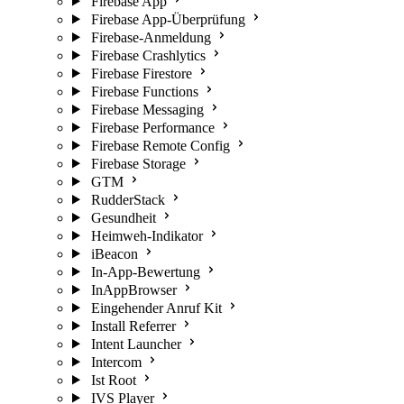
Firebase App
Firebase App-Überprüfung
Firebase-Anmeldung
Firebase Crashlytics
Firebase Firestore
Firebase Functions
Firebase Messaging
Firebase Performance
Firebase Remote Config
Firebase Storage
GTM
RudderStack
Gesundheit
Heimweh-Indikator
iBeacon
In-App-Bewertung
InAppBrowser
Eingehender Anruf Kit
Install Referrer
Intent Launcher
Intercom
Ist Root
IVS Player