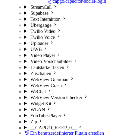
@capgo/capacitor-social-login
StreamCall
Supabase
Text Interaktion
Übergänge
Twilio Video
Twilio Voice
Uploader
UWB
Video Player
Video-Vorschaubilder
Lautstärke-Tasten
Zuschauen
WebView Guardian
WebView Crash
WeChat
WebView Version Checker
Widget Kit
WLAN
YouTube-Player
Zip
__CAPGO_KEEP_0__
👋 Ein benutzerdefinierter Plugin erstellen