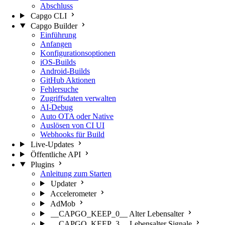
Abschluss
Capgo CLI
Capgo Builder
Einführung
Anfangen
Konfigurationsoptionen
iOS-Builds
Android-Builds
GitHub Aktionen
Fehlersuche
Zugriffsdaten verwalten
AI-Debug
Auto OTA oder Native
Auslösen von CI UI
Webhooks für Build
Live-Updates
Öffentliche API
Plugins
Anleitung zum Starten
Updater
Accelerometer
AdMob
__CAPGO_KEEP_0__ Alter Lebensalter
__CAPGO_KEEP_3__ Lebensalter Signale