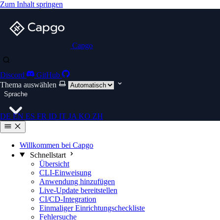
Zum Inhalt springen
Capgo
Discord
GitHub
Thema auswählen
Sprache
DE
EN
ES
FR
ID
IT
JA
KO
ZH
Willkommen bei Capgo
Schnellstart
Übersicht
CLI-Einweisung
Anwendung hinzufügen
Live-Update bereitstellen
CI/CD-Integration
Einmaliger Einrichtungscheckliste
Fehlersuche