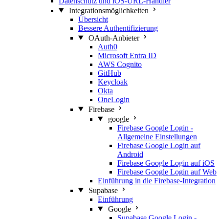
Datenschutz und iOS-URL-Handler
Integrationsmöglichkeiten
Übersicht
Bessere Authentifizierung
OAuth-Anbieter
Auth0
Microsoft Entra ID
AWS Cognito
GitHub
Keycloak
Okta
OneLogin
Firebase
google
Firebase Google Login -
Allgemeine Einstellungen
Firebase Google Login auf
Android
Firebase Google Login auf iOS
Firebase Google Login auf Web
Einführung in die Firebase-Integration
Supabase
Einführung
Google
Supabase Google Login -