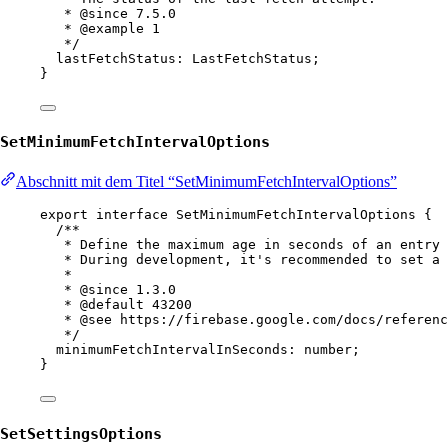
* 
@since
 7.5.0
* 
@example
 1
*/
lastFetchStatus
:
LastFetchStatus
;
}
SetMinimumFetchIntervalOptions
Abschnitt mit dem Titel “SetMinimumFetchIntervalOptions”
export
interface
SetMinimumFetchIntervalOptions
 {
/**
* Define the maximum age in seconds of an entry 
* During development, it's recommended to set a 
*
* 
@since
 1.3.0
* 
@default
43200
* 
@see
https://firebase.google.com/docs/referenc
*/
minimumFetchIntervalInSeconds
:
number
;
}
SetSettingsOptions