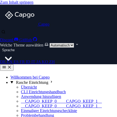
Zum Inhalt springen
Capgo
Discord
GitHub
Welche Theme auswählen
Sprache
DE
EN
ES
FR
ID
IT
JA
KO
ZH
Willkommen bei Capgo
Rasche Einrichtung
Übersicht
CLI Einrichtungshandbuch
Anwendung hinzufügen
__CAPGO_KEEP_0__ __CAPGO_KEEP_1__
__CAPGO_KEEP_0__ __CAPGO_KEEP_1__
Einmaliger Einrichtungscheckliste
Problembehandlung