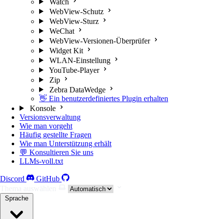
Watch
WebView-Schutz
WebView-Sturz
WeChat
WebView-Versionen-Überprüfer
Widget Kit
WLAN-Einstellung
YouTube-Player
Zip
Zebra DataWedge
👋 Ein benutzerdefiniertes Plugin erhalten
Konsole
Versionsverwaltung
Wie man vorgeht
Häufig gestellte Fragen
Wie man Unterstützung erhält
💬 Konsultieren Sie uns
LLMs-voll.txt
Discord
GitHub
Thema auswählen
Sprache