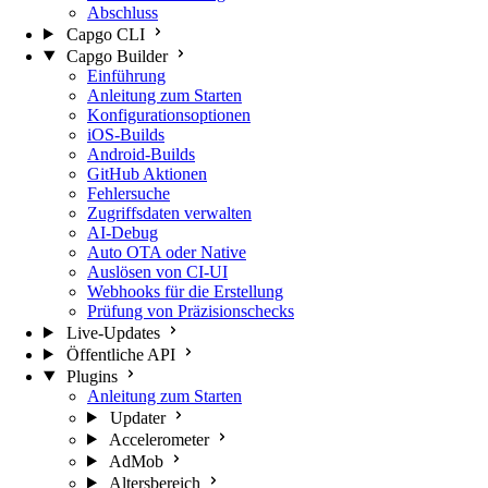
Abschluss
Capgo CLI
Capgo Builder
Einführung
Anleitung zum Starten
Konfigurationsoptionen
iOS-Builds
Android-Builds
GitHub Aktionen
Fehlersuche
Zugriffsdaten verwalten
AI-Debug
Auto OTA oder Native
Auslösen von CI-UI
Webhooks für die Erstellung
Prüfung von Präzisionschecks
Live-Updates
Öffentliche API
Plugins
Anleitung zum Starten
Updater
Accelerometer
AdMob
Altersbereich