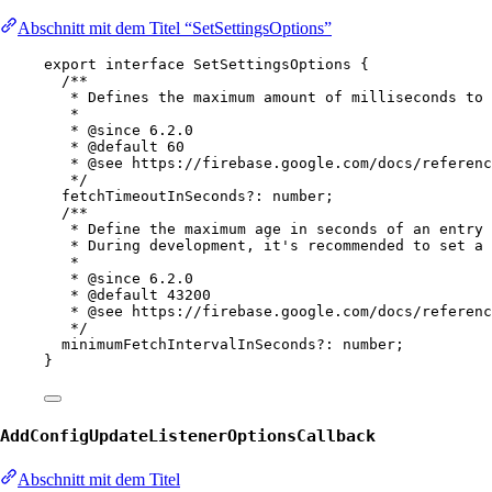
Abschnitt mit dem Titel “SetSettingsOptions”
export
interface
SetSettingsOptions
 {
/**
* Defines the maximum amount of milliseconds to 
*
* 
@since
 6.2.0
* 
@default
60
* 
@see
https://firebase.google.com/docs/referenc
*/
fetchTimeoutInSeconds
?:
number
;
/**
* Define the maximum age in seconds of an entry 
* During development, it's recommended to set a 
*
* 
@since
 6.2.0
* 
@default
43200
* 
@see
https://firebase.google.com/docs/referenc
*/
minimumFetchIntervalInSeconds
?:
number
;
}
AddConfigUpdateListenerOptionsCallback
Abschnitt mit dem Titel