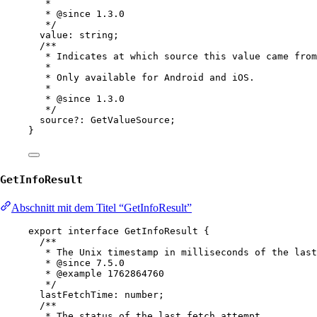
*
* 
@since
 1.3.0
*/
value
:
string
;
/**
* Indicates at which source this value came from
*
* Only available for Android and iOS.
*
* 
@since
 1.3.0
*/
source
?:
GetValueSource
;
}
GetInfoResult
Abschnitt mit dem Titel “GetInfoResult”
export
interface
GetInfoResult
 {
/**
* The Unix timestamp in milliseconds of the last
* 
@since
 7.5.0
* 
@example
 1762864760
*/
lastFetchTime
:
number
;
/**
* The status of the last fetch attempt.