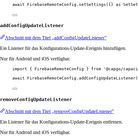
await
 FirebaseRemoteConfig.
setSettings
({} 
as
SetSet
addConfigUpdateListener
Abschnitt mit dem Titel „addConfigUpdateListener”
Ein Listener für das Konfigurations-Update-Ereignis hinzufügen.
Nur für Android und iOS verfügbar.
import
 { FirebaseRemoteConfig } 
from
'@capgo/capaci
await
 FirebaseRemoteConfig.
addConfigUpdateListener
(
removeConfigUpdateListener
Abschnitt mit dem Titel „removeConfigUpdateListener”
Ein Listener für das Konfigurations-Update-Ereignis entfernen.
Nur für Android und iOS verfügbar.