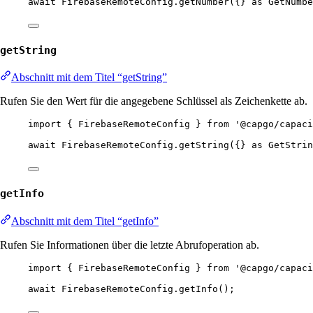
await
 FirebaseRemoteConfig.
getNumber
({} 
as
GetNumbe
getString
Abschnitt mit dem Titel “getString”
Rufen Sie den Wert für die angegebene Schlüssel als Zeichenkette ab.
import
 { FirebaseRemoteConfig } 
from
'@capgo/capaci
await
 FirebaseRemoteConfig.
getString
({} 
as
GetStrin
getInfo
Abschnitt mit dem Titel “getInfo”
Rufen Sie Informationen über die letzte Abrufoperation ab.
import
 { FirebaseRemoteConfig } 
from
'@capgo/capaci
await
 FirebaseRemoteConfig.
getInfo
();