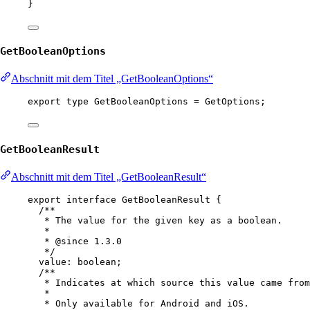
}
GetBooleanOptions
Abschnitt mit dem Titel „GetBooleanOptions“
export
type
GetBooleanOptions
=
GetOptions
;
GetBooleanResult
Abschnitt mit dem Titel „GetBooleanResult“
export
interface
GetBooleanResult
 {
/**
* The value for the given key as a boolean.
*
* 
@since
 1.3.0
*/
value
:
boolean
;
/**
* Indicates at which source this value came from
*
* Only available for Android and iOS.