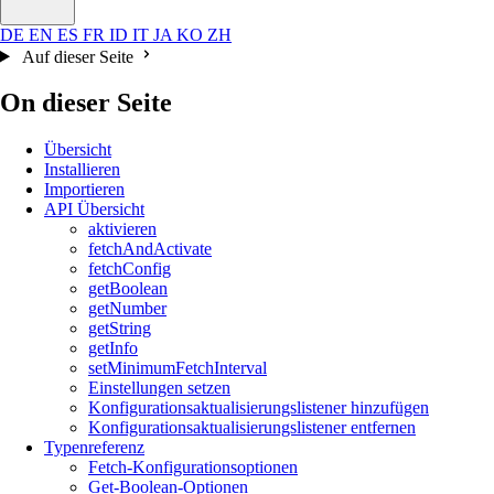
DE
EN
ES
FR
ID
IT
JA
KO
ZH
Auf dieser Seite
On dieser Seite
Übersicht
Installieren
Importieren
API Übersicht
aktivieren
fetchAndActivate
fetchConfig
getBoolean
getNumber
getString
getInfo
setMinimumFetchInterval
Einstellungen setzen
Konfigurationsaktualisierungslistener hinzufügen
Konfigurationsaktualisierungslistener entfernen
Typenreferenz
Fetch-Konfigurationsoptionen
Get-Boolean-Optionen