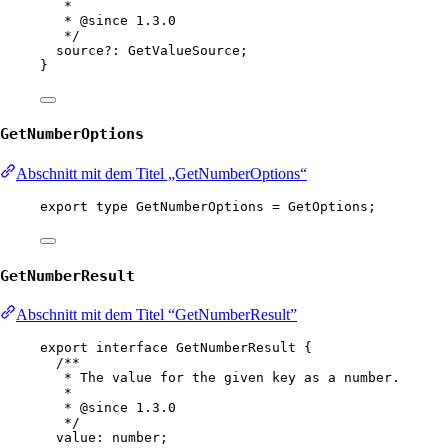
*
* 
@since
 1.3.0
*/
source
?:
GetValueSource
;
}
GetNumberOptions
Abschnitt mit dem Titel „GetNumberOptions“
export
type
GetNumberOptions
=
GetOptions
;
GetNumberResult
Abschnitt mit dem Titel “GetNumberResult”
export
interface
GetNumberResult
 {
/**
* The value for the given key as a number.
*
* 
@since
 1.3.0
*/
value
:
number
;