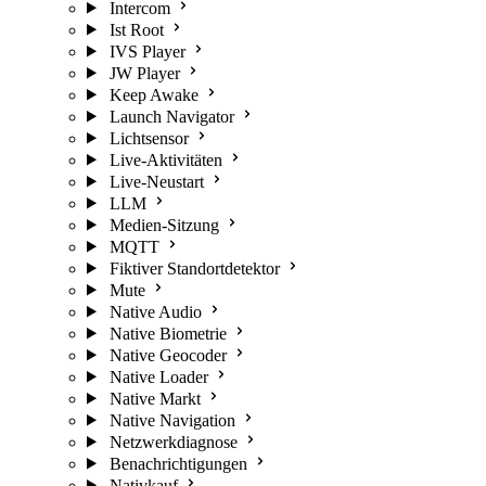
Intercom
Ist Root
IVS Player
JW Player
Keep Awake
Launch Navigator
Lichtsensor
Live-Aktivitäten
Live-Neustart
LLM
Medien-Sitzung
MQTT
Fiktiver Standortdetektor
Mute
Native Audio
Native Biometrie
Native Geocoder
Native Loader
Native Markt
Native Navigation
Netzwerkdiagnose
Benachrichtigungen
Nativkauf