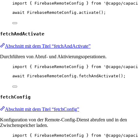
import
 { FirebaseRemoteConfig } 
from
'@capgo/capaci
await
 FirebaseRemoteConfig.
activate
();
fetchAndActivate
Abschnitt mit dem Titel “fetchAndActivate”
Durchführen von Abruf- und Aktivierungsoperationen.
import
 { FirebaseRemoteConfig } 
from
'@capgo/capaci
await
 FirebaseRemoteConfig.
fetchAndActivate
();
fetchConfig
Abschnitt mit dem Titel “fetchConfig”
Konfiguration von der Remote-Config-Dienst abrufen und in den
Zwischenspeicher laden.
import
 { FirebaseRemoteConfig } 
from
'@capgo/capaci