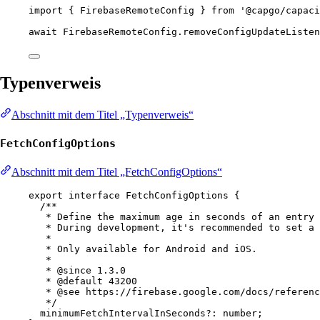
import
 { FirebaseRemoteConfig } 
from
'@capgo/capaci
await
 FirebaseRemoteConfig.
removeConfigUpdateListen
Typenverweis
Abschnitt mit dem Titel „Typenverweis“
FetchConfigOptions
Abschnitt mit dem Titel „FetchConfigOptions“
export
interface
FetchConfigOptions
 {
/**
* Define the maximum age in seconds of an entry 
* During development, it's recommended to set a 
*
* Only available for Android and iOS.
*
* 
@since
 1.3.0
* 
@default
43200
* 
@see
https://firebase.google.com/docs/referenc
*/
minimumFetchIntervalInSeconds
?:
number
;