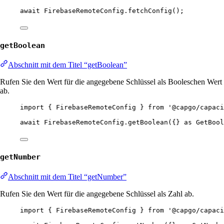
await
 FirebaseRemoteConfig.
fetchConfig
();
getBoolean
Abschnitt mit dem Titel “getBoolean”
Rufen Sie den Wert für die angegebene Schlüssel als Booleschen Wert
ab.
import
 { FirebaseRemoteConfig } 
from
'@capgo/capaci
await
 FirebaseRemoteConfig.
getBoolean
({} 
as
GetBool
getNumber
Abschnitt mit dem Titel “getNumber”
Rufen Sie den Wert für die angegebene Schlüssel als Zahl ab.
import
 { FirebaseRemoteConfig } 
from
'@capgo/capaci