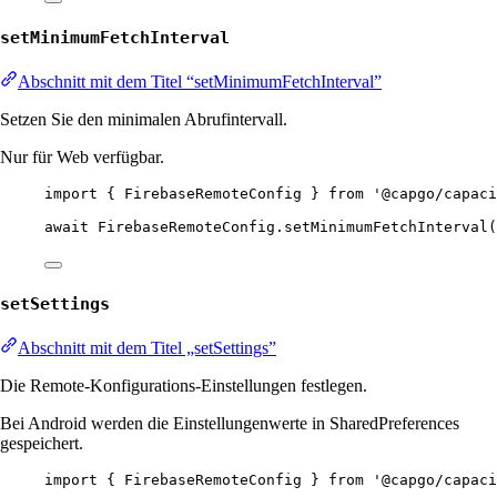
setMinimumFetchInterval
Abschnitt mit dem Titel “setMinimumFetchInterval”
Setzen Sie den minimalen Abrufintervall.
Nur für Web verfügbar.
import
 { FirebaseRemoteConfig } 
from
'@capgo/capaci
await
 FirebaseRemoteConfig.
setMinimumFetchInterval
(
setSettings
Abschnitt mit dem Titel „setSettings”
Die Remote-Konfigurations-Einstellungen festlegen.
Bei Android werden die Einstellungenwerte in SharedPreferences
gespeichert.
import
 { FirebaseRemoteConfig } 
from
'@capgo/capaci