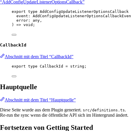
“AddConfigUpdateListenerOptionsCallback”
export
type
AddConfigUpdateListenerOptionsCallback
event
:
AddConfigUpdateListenerOptionsCallbackEven
error
:
any
,
) 
=>
void
;
CallbackId
Abschnitt mit dem Titel “CallbackId”
export
type
CallbackId
=
string
;
Hauptquelle
Abschnitt mit dem Titel “Hauptquelle”
Diese Seite wurde aus dem Plugin generiert.
.
src/definitions.ts
Re-run the sync wenn die öffentliche API sich im Hintergrund ändert.
Fortsetzen von Getting Started