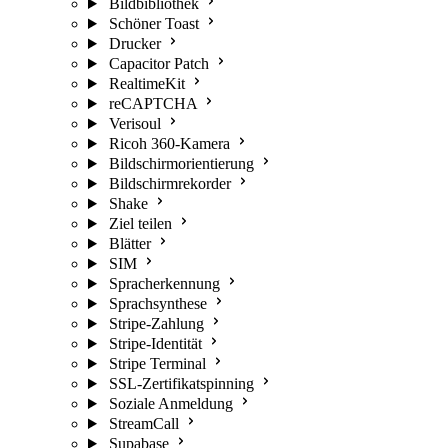
Bildbibliothek
Schöner Toast
Drucker
Capacitor Patch
RealtimeKit
reCAPTCHA
Verisoul
Ricoh 360-Kamera
Bildschirmorientierung
Bildschirmrekorder
Shake
Ziel teilen
Blätter
SIM
Spracherkennung
Sprachsynthese
Stripe-Zahlung
Stripe-Identität
Stripe Terminal
SSL-Zertifikatspinning
Soziale Anmeldung
StreamCall
Supabase