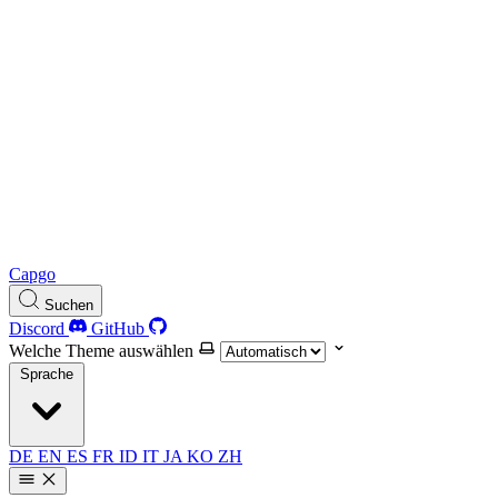
Capgo
Suchen
Discord
GitHub
Welche Theme auswählen
Sprache
DE
EN
ES
FR
ID
IT
JA
KO
ZH