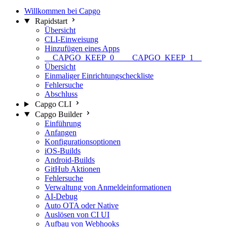
Willkommen bei Capgo
Rapidstart
Übersicht
CLI-Einweisung
Hinzufügen eines Apps
__CAPGO_KEEP_0__ __CAPGO_KEEP_1__
Übersicht
Einmaliger Einrichtungscheckliste
Fehlersuche
Abschluss
Capgo CLI
Capgo Builder
Einführung
Anfangen
Konfigurationsoptionen
iOS-Builds
Android-Builds
GitHub Aktionen
Fehlersuche
Verwaltung von Anmeldeinformationen
AI-Debug
Auto OTA oder Native
Auslösen von CI UI
Aufbau von Webhooks