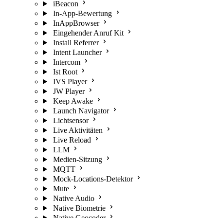
iBeacon
In-App-Bewertung
InAppBrowser
Eingehender Anruf Kit
Install Referrer
Intent Launcher
Intercom
Ist Root
IVS Player
JW Player
Keep Awake
Launch Navigator
Lichtsensor
Live Aktivitäten
Live Reload
LLM
Medien-Sitzung
MQTT
Mock-Locations-Detektor
Mute
Native Audio
Native Biometrie
Native Geocoder