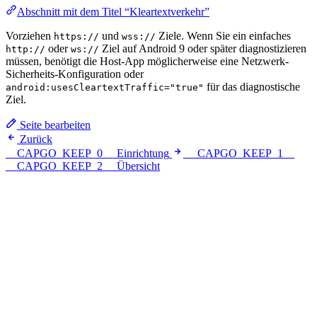
Abschnitt mit dem Titel “Kleartextverkehr”
Vorziehen
und
Ziele. Wenn Sie ein einfaches
https://
wss://
oder
Ziel auf Android 9 oder später diagnostizieren
http://
ws://
müssen, benötigt die Host-App möglicherweise eine Netzwerk-
Sicherheits-Konfiguration oder
für das diagnostische
android:usesCleartextTraffic="true"
Ziel.
Seite bearbeiten
Zurück
__CAPGO_KEEP_0__ Einrichtung
__CAPGO_KEEP_1__
__CAPGO_KEEP_2__ Übersicht