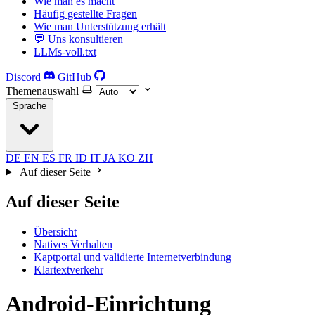
Wie man es macht
Häufig gestellte Fragen
Wie man Unterstützung erhält
💬 Uns konsultieren
LLMs-voll.txt
Discord
GitHub
Themenauswahl
Sprache
DE
EN
ES
FR
ID
IT
JA
KO
ZH
Auf dieser Seite
Auf dieser Seite
Übersicht
Natives Verhalten
Kaptportal und validierte Internetverbindung
Klartextverkehr
Android-Einrichtung