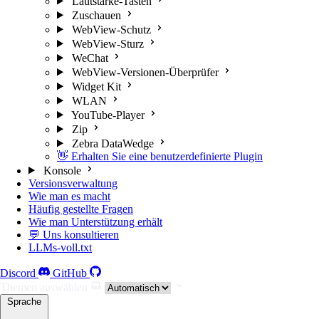
Lautstärke-Tasten
Zuschauen
WebView-Schutz
WebView-Sturz
WeChat
WebView-Versionen-Überprüfer
Widget Kit
WLAN
YouTube-Player
Zip
Zebra DataWedge
👋 Erhalten Sie eine benutzerdefinierte Plugin
Konsole
Versionsverwaltung
Wie man es macht
Häufig gestellte Fragen
Wie man Unterstützung erhält
💬 Uns konsultieren
LLMs-voll.txt
Discord
GitHub
Themen auswählen
Sprache