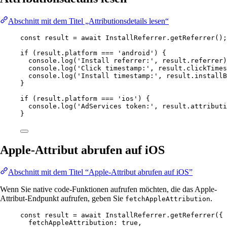
Abschnitt mit dem Titel „Attributionsdetails lesen“
const
result
=
await
 InstallReferrer.
getReferrer
();
if
 (result.platform 
===
'android'
) {
console.
log
(
'Install referrer:'
, result.referrer)
console.
log
(
'Click timestamp:'
, result.clickTimes
console.
log
(
'Install timestamp:'
, result.installB
}
if
 (result.platform 
===
'ios'
) {
console.
log
(
'AdServices token:'
, result.attributi
}
Apple-Attribut abrufen auf iOS
Abschnitt mit dem Titel “Apple-Attribut abrufen auf iOS”
Wenn Sie native code-Funktionen aufrufen möchten, die das Apple-
Attribut-Endpunkt aufrufen, geben Sie
.
fetchAppleAttribution
const
result
=
await
 InstallReferrer.
getReferrer
({
fetchAppleAttribution: 
true
,