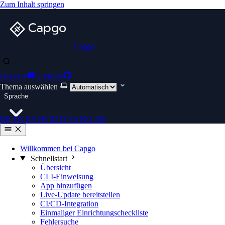
Zum Inhalt springen
Capgo
Discord
GitHub
Thema auswählen
Sprache
DE
EN
ES
FR
ID
IT
JA
KO
ZH
Willkommen bei Capgo
Schnellstart
Übersicht
CLI-Einweisung
App hinzufügen
Live-Update bereitstellen
CI/CD-Integration
Einmaliger Einrichtungscheckliste
Fehlersuche