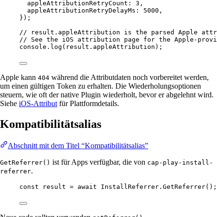
appleAttributionRetryCount: 
3
,
appleAttributionRetryDelayMs: 
5000
,
});
// result.appleAttribution is the parsed Apple attr
// See the iOS attribution page for the Apple-provi
console.
log
(result.appleAttribution);
Apple kann
während die Attributdaten noch vorbereitet werden,
404
um einen gültigen Token zu erhalten. Die Wiederholungsoptionen
steuern, wie oft der native Plugin wiederholt, bevor er abgelehnt wird.
Siehe
iOS-Attribut
für Plattformdetails.
Kompatibilitätsalias
Abschnitt mit dem Titel “Kompatibilitätsalias”
ist für Apps verfügbar, die von
GetReferrer()
cap-play-install-
.
referrer
const
result
=
await
 InstallReferrer.
GetReferrer
();