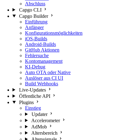
Abschluss
Capgo CLI
Capgo Builder
Einführung
Anfänger
Konfigurationsmöglichkeiten
iOS-Builds
Android-Builds
GitHub Aktionen
Fehlersuche
Kontomanagement
KI-Debug
Auto OTA oder Native
Auslöser aus CI UI
Build Webhooks
Live-Updates
Öffentliche API
Plugins
Einstieg
Updater
Accelerometer
AdMob
Altersbereich
Alterssignale