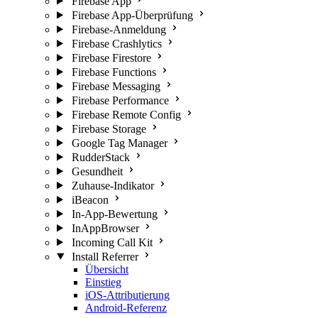
Firebase App
Firebase App-Überprüfung
Firebase-Anmeldung
Firebase Crashlytics
Firebase Firestore
Firebase Functions
Firebase Messaging
Firebase Performance
Firebase Remote Config
Firebase Storage
Google Tag Manager
RudderStack
Gesundheit
Zuhause-Indikator
iBeacon
In-App-Bewertung
InAppBrowser
Incoming Call Kit
Install Referrer
Übersicht
Einstieg
iOS-Attributierung
Android-Referenz