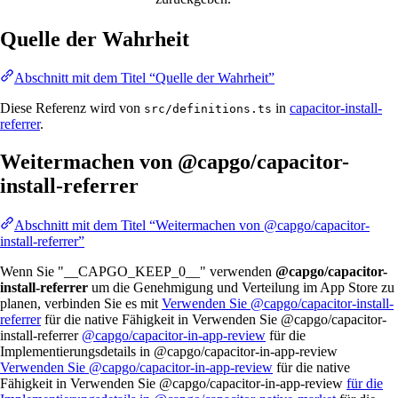
Quelle der Wahrheit
Abschnitt mit dem Titel “Quelle der Wahrheit”
Diese Referenz wird von
in
capacitor-install-
src/definitions.ts
referrer
.
Weitermachen von @capgo/capacitor-
install-referrer
Abschnitt mit dem Titel “Weitermachen von @capgo/capacitor-
install-referrer”
Wenn Sie "__CAPGO_KEEP_0__" verwenden
@capgo/capacitor-
install-referrer
um die Genehmigung und Verteilung im App Store zu
planen, verbinden Sie es mit
Verwenden Sie @capgo/capacitor-install-
referrer
für die native Fähigkeit in Verwenden Sie @capgo/capacitor-
install-referrer
@capgo/capacitor-in-app-review
für die
Implementierungsdetails in @capgo/capacitor-in-app-review
Verwenden Sie @capgo/capacitor-in-app-review
für die native
Fähigkeit in Verwenden Sie @capgo/capacitor-in-app-review
für die