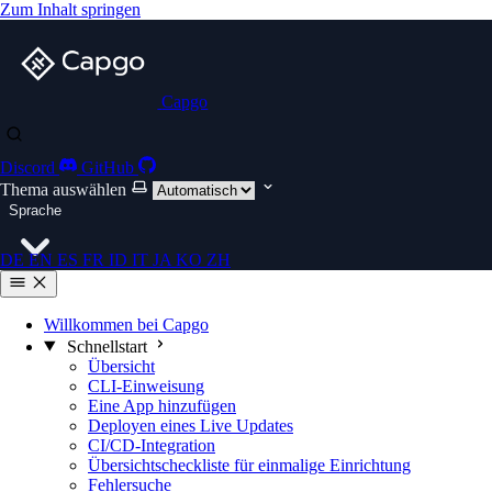
Zum Inhalt springen
Capgo
Discord
GitHub
Thema auswählen
Sprache
DE
EN
ES
FR
ID
IT
JA
KO
ZH
Willkommen bei Capgo
Schnellstart
Übersicht
CLI-Einweisung
Eine App hinzufügen
Deployen eines Live Updates
CI/CD-Integration
Übersichtscheckliste für einmalige Einrichtung
Fehlersuche