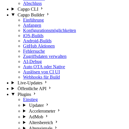
Abschluss
Capgo CLI
Capgo Builder
Einführung
Anfangen
Konfigurationsmöglichkeiten
iOS-Builds
Android-Builds
GitHub Aktionen
Fehlersuche
Zugriffsdaten verwalten
AI-Debug
Auto OTA oder Native
Auslösen von CI UI
Webhooks für Build
Live-Updates
Öffentliche API
Plugins
Einstieg
Updater
Accelerometer
AdMob
Altersbereich
Alterssignale