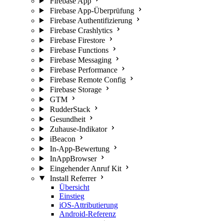
Firebase App
Firebase App-Überprüfung
Firebase Authentifizierung
Firebase Crashlytics
Firebase Firestore
Firebase Functions
Firebase Messaging
Firebase Performance
Firebase Remote Config
Firebase Storage
GTM
RudderStack
Gesundheit
Zuhause-Indikator
iBeacon
In-App-Bewertung
InAppBrowser
Eingehender Anruf Kit
Install Referrer
Übersicht
Einstieg
iOS-Attributierung
Android-Referenz