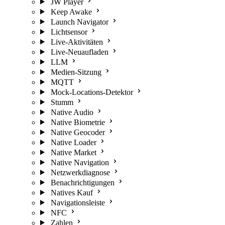
JW Player
Keep Awake
Launch Navigator
Lichtsensor
Live-Aktivitäten
Live-Neuaufladen
LLM
Medien-Sitzung
MQTT
Mock-Locations-Detektor
Stumm
Native Audio
Native Biometrie
Native Geocoder
Native Loader
Native Market
Native Navigation
Netzwerkdiagnose
Benachrichtigungen
Natives Kauf
Navigationsleiste
NFC
Zahlen