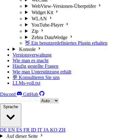
WebView-Versionen-Überprüfer
Widget Kit
WLAN
YouTube-Player
Zip
Zebra DataWedge
👋 Ein benutzerdefiniertes Plugin erhalten
Konsole
Versionsverwaltung
Wie man es macht
Häufig gestellte Fragen
Wie man Unterstützung erhält
💬 Konsultieren Sie uns
LLMs-voll.txt
Discord
GitHub
Themenauswahl
Sprache
DE
EN
ES
FR
ID
IT
JA
KO
ZH
Auf dieser Seite