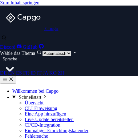
Zum Inhalt springen
Capgo
Discord
GitHub
Wähle das Thema
Sprache
DE
EN
ES
FR
ID
IT
JA
KO
ZH
Willkommen bei Capgo
Schnellstart
Übersicht
CLI-Einweisung
Eine App hinzufügen
Live-Update bereitstellen
CI/CD-Integration
Einmaliger Einrichtungskalender
Fehlersuche