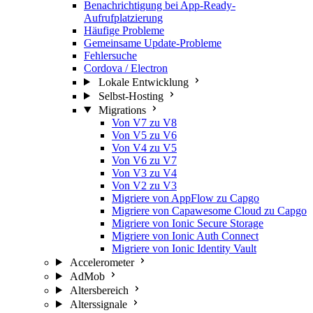
Benachrichtigung bei App-Ready-
Aufrufplatzierung
Häufige Probleme
Gemeinsame Update-Probleme
Fehlersuche
Cordova / Electron
Lokale Entwicklung
Selbst-Hosting
Migrations
Von V7 zu V8
Von V5 zu V6
Von V4 zu V5
Von V6 zu V7
Von V3 zu V4
Von V2 zu V3
Migriere von AppFlow zu Capgo
Migriere von Capawesome Cloud zu Capgo
Migriere von Ionic Secure Storage
Migriere von Ionic Auth Connect
Migriere von Ionic Identity Vault
Accelerometer
AdMob
Altersbereich
Alterssignale