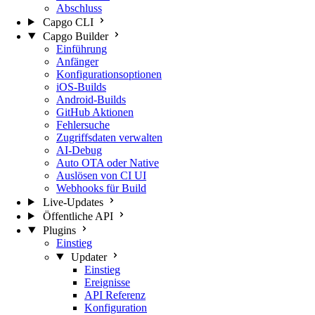
Abschluss
Capgo CLI
Capgo Builder
Einführung
Anfänger
Konfigurationsoptionen
iOS-Builds
Android-Builds
GitHub Aktionen
Fehlersuche
Zugriffsdaten verwalten
AI-Debug
Auto OTA oder Native
Auslösen von CI UI
Webhooks für Build
Live-Updates
Öffentliche API
Plugins
Einstieg
Updater
Einstieg
Ereignisse
API Referenz
Konfiguration