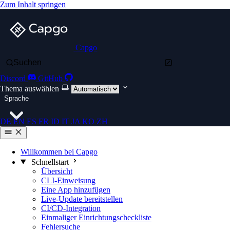
Zum Inhalt springen
Capgo
Suchen
Discord
GitHub
Thema auswählen
Sprache
DE
EN
ES
FR
ID
IT
JA
KO
ZH
Willkommen bei Capgo
Schnellstart
Übersicht
CLI-Einweisung
Eine App hinzufügen
Live-Update bereitstellen
CI/CD-Integration
Einmaliger Einrichtungscheckliste
Fehlersuche