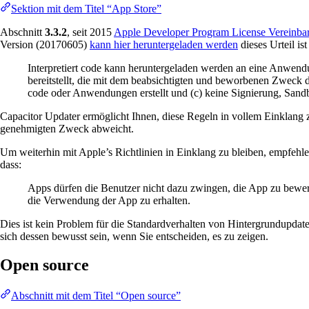
Sektion mit dem Titel “App Store”
Abschnitt
3.3.2
, seit 2015
Apple Developer Program License Vereinba
Version (20170605)
kann hier heruntergeladen werden
dieses Urteil ist
Interpretiert code kann heruntergeladen werden an eine Anwendu
bereitstellt, die mit dem beabsichtigten und beworbenen Zweck 
code oder Anwendungen erstellt und (c) keine Signierung, Sand
Capacitor Updater ermöglicht Ihnen, diese Regeln in vollem Einklang 
genehmigten Zweck abweicht.
Um weiterhin mit Apple’s Richtlinien in Einklang zu bleiben, empfehle
dass:
Apps dürfen die Benutzer nicht dazu zwingen, die App zu bewer
die Verwendung der App zu erhalten.
Dies ist kein Problem für die Standardverhalten von Hintergrundupdate
sich dessen bewusst sein, wenn Sie entscheiden, es zu zeigen.
Open source
Abschnitt mit dem Titel “Open source”