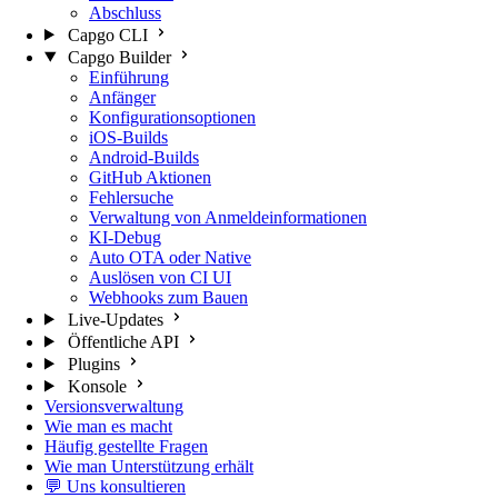
Abschluss
Capgo CLI
Capgo Builder
Einführung
Anfänger
Konfigurationsoptionen
iOS-Builds
Android-Builds
GitHub Aktionen
Fehlersuche
Verwaltung von Anmeldeinformationen
KI-Debug
Auto OTA oder Native
Auslösen von CI UI
Webhooks zum Bauen
Live-Updates
Öffentliche API
Plugins
Konsole
Versionsverwaltung
Wie man es macht
Häufig gestellte Fragen
Wie man Unterstützung erhält
💬 Uns konsultieren