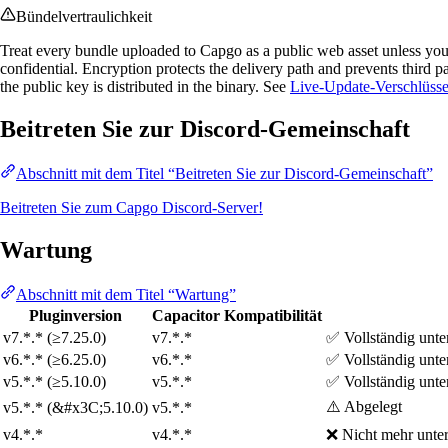
Bündelvertraulichkeit
Treat every bundle uploaded to Capgo as a public web asset unless you
confidential. Encryption protects the delivery path and prevents third 
the public key is distributed in the binary. See
Live-Update-Verschlüss
Beitreten Sie zur Discord-Gemeinschaft
Abschnitt mit dem Titel “Beitreten Sie zur Discord-Gemeinschaft”
Beitreten Sie zum Capgo Discord-Server!
Wartung
Abschnitt mit dem Titel “Wartung”
Pluginversion
Capacitor Kompatibilität
v7.*.* (≥7.25.0)
v7.*.*
✅ Vollständig unter
v6.*.* (≥6.25.0)
v6.*.*
✅ Vollständig unter
v5.*.* (≥5.10.0)
v5.*.*
✅ Vollständig unter
⚠️ Abgelegt
v5.*.* (&#x3C;5.10.0)
v5.*.*
v4.*.*
v4.*.*
❌ Nicht mehr unter