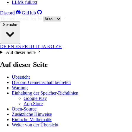
LLMs-full.txt
Discord
GitHub
Themen auswählen
Sprache
DE
EN
ES
FR
ID
IT
JA
KO
ZH
Auf dieser Seite
Auf dieser Seite
Übersicht
Discord-Gemeinschaft beitreten
Wartung
Einhaltung der Speicher-Richtlinien
Google Play
App Store
Open-Source
Zusätzliche Hinweise
Einfache Mathematik
Weiter von der Übersicht