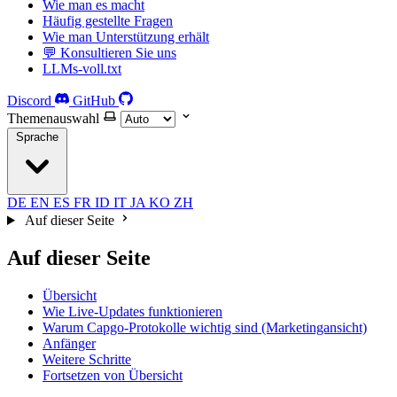
Wie man es macht
Häufig gestellte Fragen
Wie man Unterstützung erhält
💬 Konsultieren Sie uns
LLMs-voll.txt
Discord
GitHub
Themenauswahl
Sprache
DE
EN
ES
FR
ID
IT
JA
KO
ZH
Auf dieser Seite
Auf dieser Seite
Übersicht
Wie Live-Updates funktionieren
Warum Capgo-Protokolle wichtig sind (Marketingansicht)
Anfänger
Weitere Schritte
Fortsetzen von Übersicht