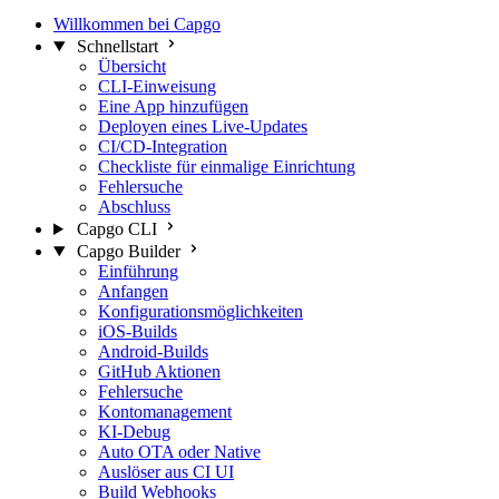
Willkommen bei Capgo
Schnellstart
Übersicht
CLI-Einweisung
Eine App hinzufügen
Deployen eines Live-Updates
CI/CD-Integration
Checkliste für einmalige Einrichtung
Fehlersuche
Abschluss
Capgo CLI
Capgo Builder
Einführung
Anfangen
Konfigurationsmöglichkeiten
iOS-Builds
Android-Builds
GitHub Aktionen
Fehlersuche
Kontomanagement
KI-Debug
Auto OTA oder Native
Auslöser aus CI UI
Build Webhooks