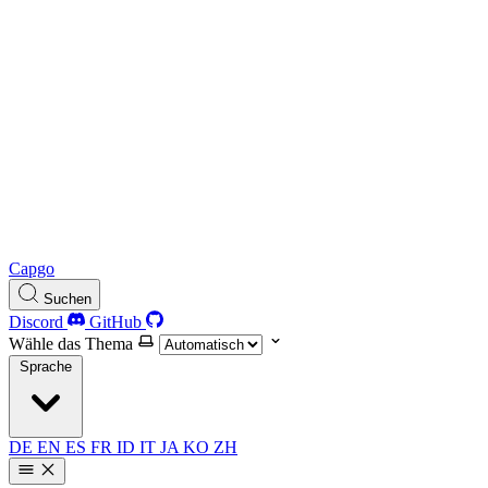
Capgo
Suchen
Discord
GitHub
Wähle das Thema
Sprache
DE
EN
ES
FR
ID
IT
JA
KO
ZH