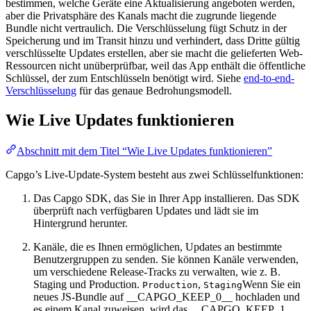
bestimmen, welche Geräte eine Aktualisierung angeboten werden,
aber die Privatsphäre des Kanals macht die zugrunde liegende
Bundle nicht vertraulich. Die Verschlüsselung fügt Schutz in der
Speicherung und im Transit hinzu und verhindert, dass Dritte gültig
verschlüsselte Updates erstellen, aber sie macht die gelieferten Web-
Ressourcen nicht unüberprüfbar, weil das App enthält die öffentliche
Schlüssel, der zum Entschlüsseln benötigt wird. Siehe
end-to-end-
Verschlüsselung
für das genaue Bedrohungsmodell.
Wie Live Updates funktionieren
Abschnitt mit dem Titel “Wie Live Updates funktionieren”
Capgo’s Live-Update-System besteht aus zwei Schlüsselfunktionen:
Das Capgo SDK, das Sie in Ihrer App installieren. Das SDK
überprüft nach verfügbaren Updates und lädt sie im
Hintergrund herunter.
Kanäle, die es Ihnen ermöglichen, Updates an bestimmte
Benutzergruppen zu senden. Sie können Kanäle verwenden,
um verschiedene Release-Tracks zu verwalten, wie z. B.
Staging und Production.
,
Wenn Sie ein
Production
Staging
neues JS-Bundle auf __CAPGO_KEEP_0__ hochladen und
es einem Kanal zuweisen, wird das __CAPGO_KEEP_1__