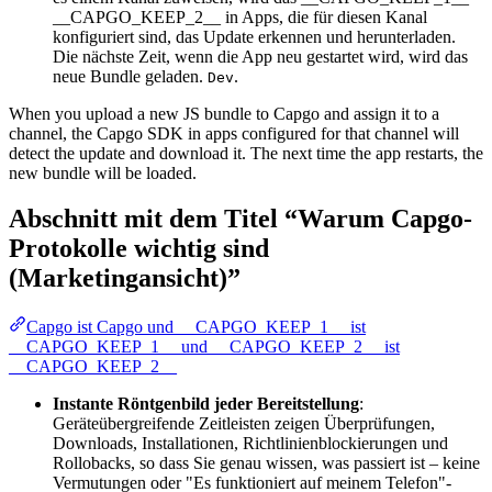
__CAPGO_KEEP_2__ in Apps, die für diesen Kanal
konfiguriert sind, das Update erkennen und herunterladen.
Die nächste Zeit, wenn die App neu gestartet wird, wird das
neue Bundle geladen.
.
Dev
When you upload a new JS bundle to Capgo and assign it to a
channel, the Capgo SDK in apps configured for that channel will
detect the update and download it. The next time the app restarts, the
new bundle will be loaded.
Abschnitt mit dem Titel “Warum Capgo-
Protokolle wichtig sind
(Marketingansicht)”
Capgo ist Capgo und __CAPGO_KEEP_1__ ist
__CAPGO_KEEP_1__ und __CAPGO_KEEP_2__ ist
__CAPGO_KEEP_2__
Instante Röntgenbild jeder Bereitstellung
:
Geräteübergreifende Zeitleisten zeigen Überprüfungen,
Downloads, Installationen, Richtlinienblockierungen und
Rollobacks, so dass Sie genau wissen, was passiert ist – keine
Vermutungen oder "Es funktioniert auf meinem Telefon"-