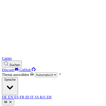
Capgo
Suchen
Discord
GitHub
Thema auswählen
Sprache
DE
EN
ES
FR
ID
IT
JA
KO
ZH