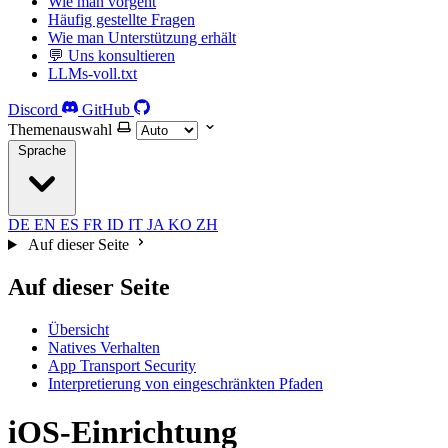
Wie man vorgeht
Häufig gestellte Fragen
Wie man Unterstützung erhält
💬 Uns konsultieren
LLMs-voll.txt
Discord
GitHub
Themenauswahl
Sprache
DE
EN
ES
FR
ID
IT
JA
KO
ZH
Auf dieser Seite
Auf dieser Seite
Übersicht
Natives Verhalten
App Transport Security
Interpretierung von eingeschränkten Pfaden
iOS-Einrichtung