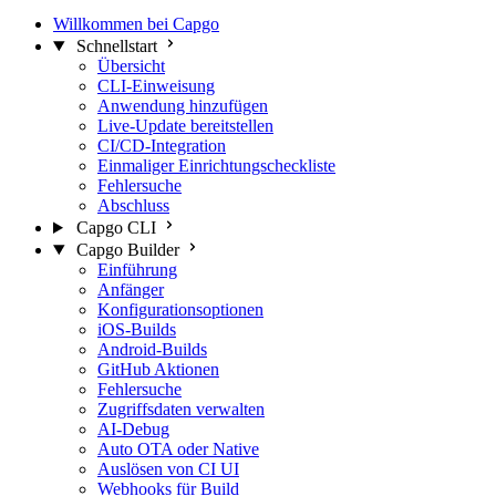
Willkommen bei Capgo
Schnellstart
Übersicht
CLI-Einweisung
Anwendung hinzufügen
Live-Update bereitstellen
CI/CD-Integration
Einmaliger Einrichtungscheckliste
Fehlersuche
Abschluss
Capgo CLI
Capgo Builder
Einführung
Anfänger
Konfigurationsoptionen
iOS-Builds
Android-Builds
GitHub Aktionen
Fehlersuche
Zugriffsdaten verwalten
AI-Debug
Auto OTA oder Native
Auslösen von CI UI
Webhooks für Build