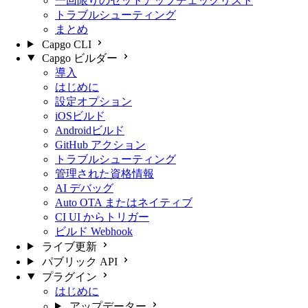
一回限りのセットアップチェックリスト
トラブルシューティング
まとめ
Capgo CLI
Capgo ビルダー
導入
はじめに
設定オプション
iOSビルド
Androidビルド
GitHub アクション
トラブルシューティング
管理された資格情報
AI デバッグ
Auto OTA またはネイティブ
CI UI からトリガー
ビルド Webhook
ライブ更新
パブリック API
プラグイン
はじめに
アップデーター