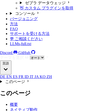
ゼブラ データウェッジ
👋 カスタム プラグインを取得
コンソール
バージョニング
方法
FAQ
サポートを受ける方法
💬 ご相談ください
LLMs-full.txt
Discord
GitHub
テーマを選択
言語
DE
EN
ES
FR
ID
IT
JA
KO
ZH
このページ
このページ
概要
ネイティブ動作