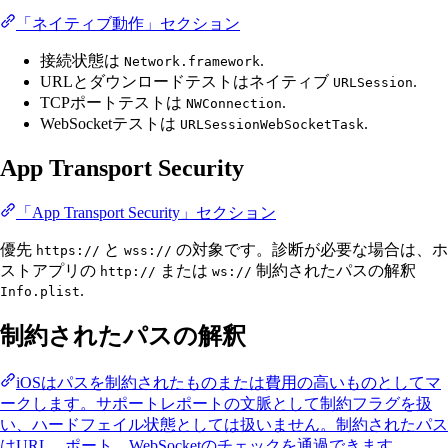
「ネイティブ動作」セクション
接続状態は
.
Network.framework
URLとダウンロードテストはネイティブ
.
URLSession
TCPポートテストは
.
NWConnection
WebSocketテストは
.
URLSessionWebSocketTask
App Transport Security
「App Transport Security」セクション
優先
と
の対象です。診断が必要な場合は、ホ
https://
wss://
ストアプリの
または
制約されたパスの解釈
http://
ws://
.
Info.plist
制約されたパスの解釈
iOSはパスを制約されたものまたは費用の高いものとしてマ
ークします。サポートレポートの文脈として制約フラグを扱
い、ハードフェイル状態としては扱いません。制約されたパス
はURL、ポート、WebSocketのチェックを通過できます。