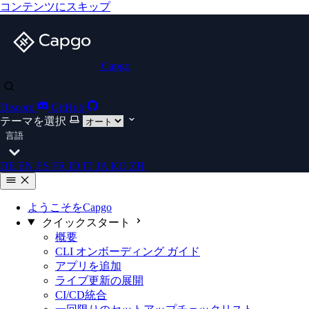
コンテンツにスキップ
Capgo
Discord
GitHub
テーマを選択
言語
DE
EN
ES
FR
ID
IT
JA
KO
ZH
ようこそをCapgo
クイックスタート
概要
CLI オンボーディング ガイド
アプリを追加
ライブ更新の展開
CI/CD統合