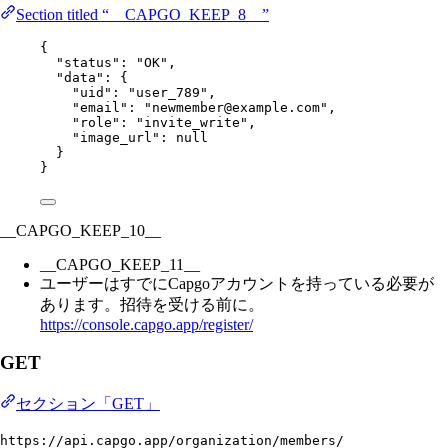
Section titled “__CAPGO_KEEP_8__”
{
"status"
: 
"OK"
,
"data"
: {
"uid"
: 
"user_789"
,
"email"
: 
"newmember@example.com"
,
"role"
: 
"invite_write"
,
"image_url"
: 
null
}
}
__CAPGO_KEEP_10__
__CAPGO_KEEP_11__
ユーザーはすでにCapgoアカウントを持っている必要が
あります。招待を受ける前に。
https://console.capgo.app/register/
GET
セクション「GET」
https://api.capgo.app/organization/members/