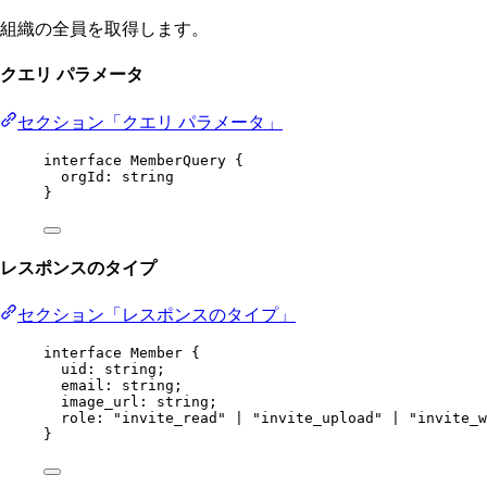
組織の全員を取得します。
クエリ パラメータ
セクション「クエリ パラメータ」
interface
MemberQuery
 {
orgId
:
string
}
レスポンスのタイプ
セクション「レスポンスのタイプ」
interface
Member
 {
uid
:
string
;
email
:
string
;
image_url
:
string
;
role
:
"invite_read"
|
"invite_upload"
|
"invite_w
}