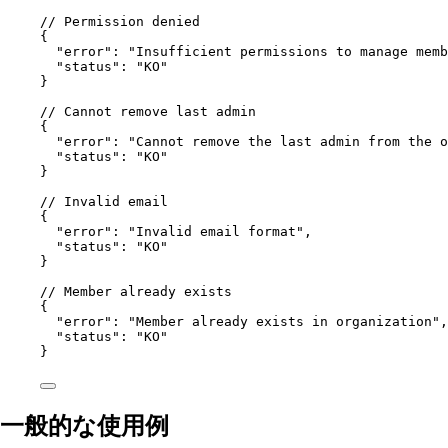
// Permission denied
{
"error"
: 
"Insufficient permissions to manage memb
"status"
: 
"KO"
}
// Cannot remove last admin
{
"error"
: 
"Cannot remove the last admin from the o
"status"
: 
"KO"
}
// Invalid email
{
"error"
: 
"Invalid email format"
,
"status"
: 
"KO"
}
// Member already exists
{
"error"
: 
"Member already exists in organization"
,
"status"
: 
"KO"
}
一般的な使用例