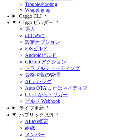
Troubleshooting
Wrapping up
Capgo CLI
Capgo ビルダー
導入
はじめに
設定オプション
iOSビルド
Androidビルド
GitHub アクション
トラブルシューティング
資格情報の管理
AI デバッグ
Auto OTA またはネイティブ
CI UI からトリガー
ビルド Webhook
ライブ更新
パブリック API
APIの概要
組織
メンバー