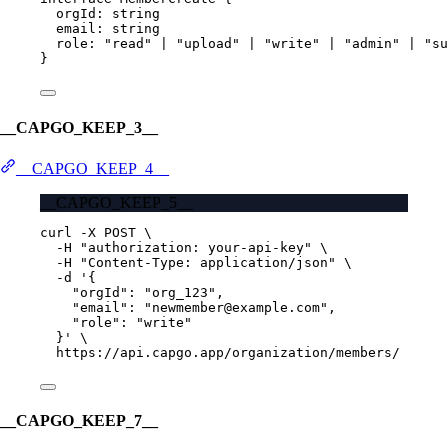
orgId
:
string
email
:
string
role
:
"read"
|
"upload"
|
"write"
|
"admin"
|
"su
}
__CAPGO_KEEP_3__
__CAPGO_KEEP_4__
__CAPGO_KEEP_5__
curl
-X
POST
\
-H
"authorization: your-api-key"
\
-H
"Content-Type: application/json"
\
-d
'{
"orgId": "org_123",
"email": "newmember@example.com",
"role": "write"
}'
\
https://api.capgo.app/organization/members/
__CAPGO_KEEP_7__