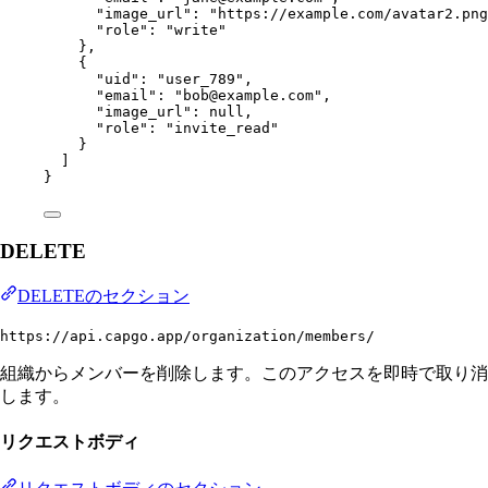
"image_url"
: 
"https://example.com/avatar2.png
"role"
: 
"write"
},
{
"uid"
: 
"user_789"
,
"email"
: 
"bob@example.com"
,
"image_url"
: 
null
,
"role"
: 
"invite_read"
}
]
}
DELETE
DELETEのセクション
https://api.capgo.app/organization/members/
組織からメンバーを削除します。このアクセスを即時で取り消
します。
リクエストボディ