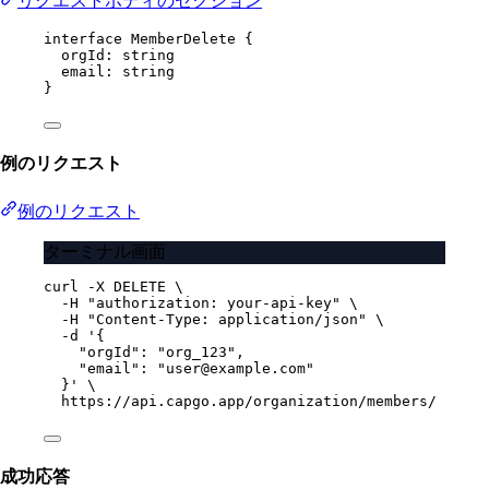
リクエストボディのセクション
interface
MemberDelete
 {
orgId
:
string
email
:
string
}
例のリクエスト
例のリクエスト
ターミナル画面
curl
-X
DELETE
\
-H
"authorization: your-api-key"
\
-H
"Content-Type: application/json"
\
-d
'{
"orgId": "org_123",
"email": "user@example.com"
}'
\
https://api.capgo.app/organization/members/
成功応答