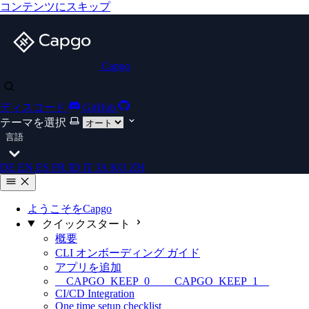
コンテンツにスキップ
Capgo
ディスコード
GitHub
テーマを選択
言語
DE
EN
ES
FR
ID
IT
JA
KO
ZH
ようこそをCapgo
クイックスタート
概要
CLI オンボーディング ガイド
アプリを追加
__CAPGO_KEEP_0__ __CAPGO_KEEP_1__
CI/CD Integration
One time setup checklist