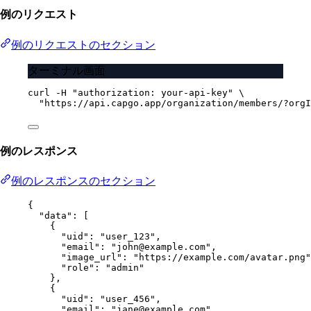
例のリクエスト
例のリクエストのセクション
ターミナル画面
curl
-H
"authorization: your-api-key"
\
"https://api.capgo.app/organization/members/?orgI
例のレスポンス
例のレスポンスのセクション
{
"data"
: [
{
"uid"
: 
"user_123"
,
"email"
: 
"john@example.com"
,
"image_url"
: 
"https://example.com/avatar.png"
"role"
: 
"admin"
},
{
"uid"
: 
"user_456"
,
"email"
: 
"jane@example.com"
,