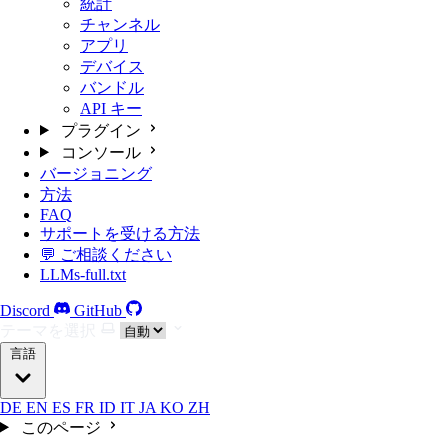
統計
チャンネル
アプリ
デバイス
バンドル
API キー
プラグイン
コンソール
バージョニング
方法
FAQ
サポートを受ける方法
💬 ご相談ください
LLMs-full.txt
Discord
GitHub
テーマを選択
言語
DE
EN
ES
FR
ID
IT
JA
KO
ZH
このページ