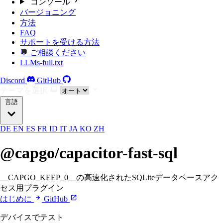
コンソール
バージョニング
方法
FAQ
サポートを受ける方法
💬 ご相談ください
LLMs-full.txt
Discord
GitHub
テーマを選択
言語
DE
EN
ES
FR
ID
IT
JA
KO
ZH
@capgo/capacitor-fast-sql
__CAPGO_KEEP_0__の高速化されたSQLiteデータベースアク
セス用プラグイン
はじめに
GitHub
デバイスでテスト