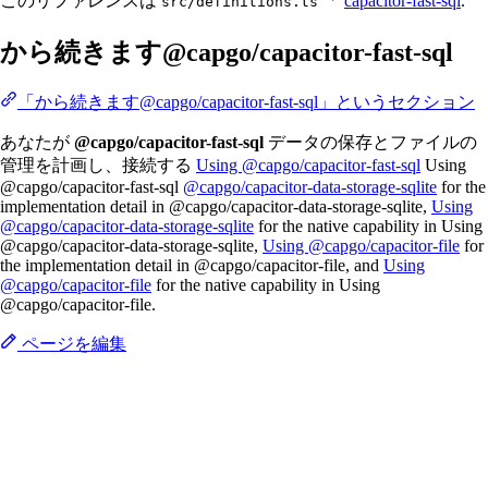
このリファレンスは
「
capacitor-fast-sql
.
src/definitions.ts
から続きます@capgo/capacitor-fast-sql
「から続きます@capgo/capacitor-fast-sql」というセクション
あなたが
@capgo/capacitor-fast-sql
データの保存とファイルの
管理を計画し、接続する
Using @capgo/capacitor-fast-sql
Using
@capgo/capacitor-fast-sql
@capgo/capacitor-data-storage-sqlite
for the
implementation detail in @capgo/capacitor-data-storage-sqlite,
Using
@capgo/capacitor-data-storage-sqlite
for the native capability in Using
@capgo/capacitor-data-storage-sqlite,
Using @capgo/capacitor-file
for
the implementation detail in @capgo/capacitor-file, and
Using
@capgo/capacitor-file
for the native capability in Using
@capgo/capacitor-file.
ページを編集