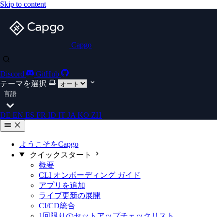
Skip to content
Capgo
Discord
GitHub
テーマを選択
言語
DE
EN
ES
FR
ID
IT
JA
KO
ZH
ようこそをCapgo
クイックスタート
概要
CLI オンボーディング ガイド
アプリを追加
ライブ更新の展開
CI/CD統合
1回限りのセットアップチェックリスト