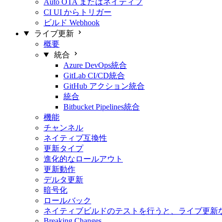
Auto OTA またはネイティブ
CI UI からトリガー
ビルド Webhook
ライブ更新
概要
統合
Azure DevOps統合
GitLab CI/CD統合
GitHub アクション統合
統合
Bitbucket Pipelines統合
機能
チャンネル
ネイティブ互換性
更新タイプ
進化的なロールアウト
更新動作
デルタ更新
暗号化
ロールバック
ネイティブビルドのテストを行うと、ライブ更新
Breaking Changes