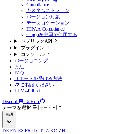
Compliance
カスタムストレージ
バージョン対象
データロケーション
HIPAA Compliance
Capgoを中国で使用する
パブリックAPI
プラグイン
コンソール
バージョニング
方法
FAQ
サポートを受ける方法
💬 ご相談ください
LLMs-full.txt
Discord
GitHub
テーマを選択
言語
DE
EN
ES
FR
ID
IT
JA
KO
ZH