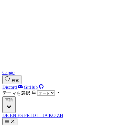
Capgo
検索
Discord
GitHub
テーマを選択
言語
DE
EN
ES
FR
ID
IT
JA
KO
ZH