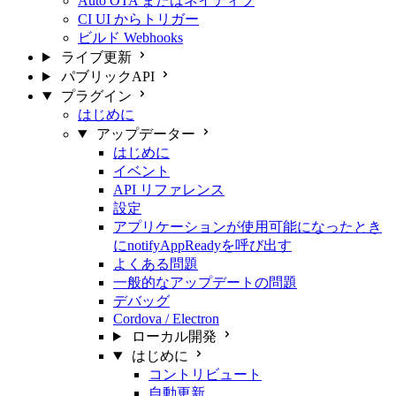
Auto OTA またはネイティブ
CI UI からトリガー
ビルド Webhooks
ライブ更新
パブリックAPI
プラグイン
はじめに
アップデーター
はじめに
イベント
API リファレンス
設定
アプリケーションが使用可能になったとき
にnotifyAppReadyを呼び出す
よくある問題
一般的なアップデートの問題
デバッグ
Cordova / Electron
ローカル開発
はじめに
コントリビュート
自動更新