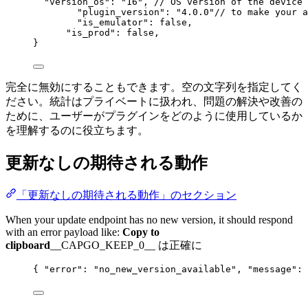
"version_os"
:
"16"
, 
// OS version of the device
"plugin_version"
:
"4.0.0"
// to make your a
"is_emulator"
:
false
,
"is_prod"
:
false
,
}
完全に無効にすることもできます。空の文字列を指定してく
ださい。統計はプライベートに扱われ、問題の解決や改善の
ために、ユーザーがプラグインをどのように使用しているか
を理解するのに役立ちます。
更新なしの期待される動作
「更新なしの期待される動作」のセクション
When your update endpoint has no new version, it should respond
with an error payload like:
Copy to
clipboard
__CAPGO_KEEP_0__ は正確に
{ 
"error"
: 
"no_new_version_available"
, 
"message"
: 