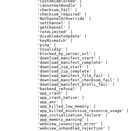
'customIdBlocked'
|
'cannotGetBundle'
|
'checksum_fail'
|
'checksum_required'
|
'NoChannelOrOverride'
|
'setChannel'
|
'getChannel'
|
'rateLimited'
|
'disableAutoUpdate'
|
'keyMismatch'
|
'ping'
|
'InvalidIp'
|
'blocked_by_server_url'
|
'download_manifest_start'
|
'download_manifest_complete'
|
'download_zip_start'
|
'download_zip_complete'
|
'download_manifest_file_fail'
|
'download_manifest_checksum_fail'
|
'download_manifest_brotli_fail'
|
'backend_refusal'
|
'app_crash'
|
'app_crash_native'
|
'app_anr'
|
'app_killed_low_memory'
|
'app_killed_excessive_resource_usage'
|
'app_initialization_failure'
|
'app_memory_warning'
|
'webview_javascript_error'
|
'webview_unhandled_rejection'
|