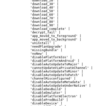
'download_20'
|
'download_30'
|
'download_40'
|
'download_50'
|
'download_60'
|
'download_70'
|
'download_80'
|
'download_90'
|
'download_complete'
|
'decrypt_fail'
|
'app_moved_to_foreground'
|
'app_moved_to_background'
|
'uninstall'
|
'needPlanUpgrade'
|
'missingBundle'
|
'noNew'
|
'disablePlatformIos'
|
'disablePlatformAndroid'
|
'disableAutoUpdateToMajor'
|
'cannotUpdateViaPrivateChannel'
|
'disableAutoUpdateToMinor'
|
'disableAutoUpdateToPatch'
|
'channelMisconfigured'
|
'disableAutoUpdateMetadata'
|
'disableAutoUpdateUnderNative'
|
'disableDevBuild'
|
'disableEmulator'
|
'disablePlatformElectron'
|
'disableProdBuild'
|
'disableDevice'
|