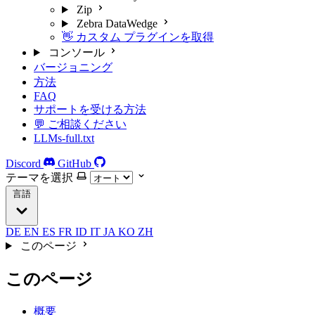
Zip
Zebra DataWedge
👋 カスタム プラグインを取得
コンソール
バージョニング
方法
FAQ
サポートを受ける方法
💬 ご相談ください
LLMs-full.txt
Discord
GitHub
テーマを選択
言語
DE
EN
ES
FR
ID
IT
JA
KO
ZH
このページ
このページ
概要