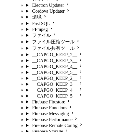
Electron Updater
Cordova Updater
環境
Fast SQL
FFmpeg
ファイル
ファイル圧縮ツール
ファイル共有ツール
__CAPGO_KEEP_2__
__CAPGO_KEEP_3__
__CAPGO_KEEP_4__
__CAPGO_KEEP_5__
__CAPGO_KEEP_2__
__CAPGO_KEEP_3__
__CAPGO_KEEP_4__
__CAPGO_KEEP_5__
Firebase Firestore
Firebase Functions
Firebase Messaging
Firebase Performance
Firebase Remote Config
Firebase Storage