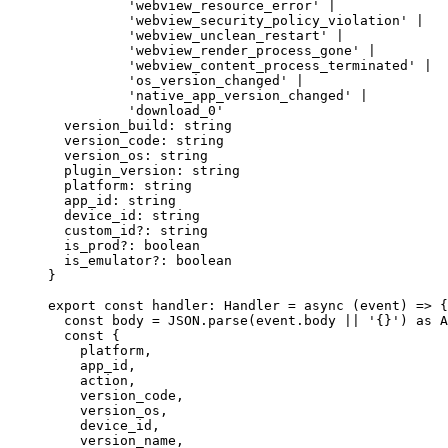
'webview_resource_error'
|
'webview_security_policy_violation'
|
'webview_unclean_restart'
|
'webview_render_process_gone'
|
'webview_content_process_terminated'
|
'os_version_changed'
|
'native_app_version_changed'
|
'download_0'
version_build
:
string
version_code
:
string
version_os
:
string
plugin_version
:
string
platform
:
string
app_id
:
string
device_id
:
string
custom_id
?:
string
is_prod
?:
boolean
is_emulator
?:
boolean
}
export
const
handler
:
Handler
=
async
 (
event
) 
=>
 {
const
body
=
JSON
.
parse
(event.body 
||
'{}'
) 
as
A
const
 {
platform
,
app_id
,
action
,
version_code
,
version_os
,
device_id
,
version_name
,