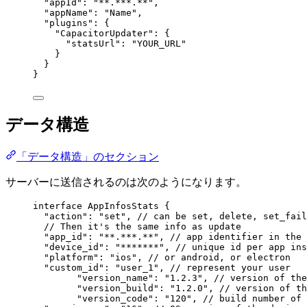
"appId"
: 
"**.***.**"
,
"appName"
: 
"Name"
,
"plugins"
: {
"CapacitorUpdater"
: {
"statsUrl"
: 
"YOUR_URL"
}
}
}
データ構造
「データ構造」のセクション
サーバーに送信されるのは次のようになります。
interface
AppInfosStats
 {
"action"
:
"set"
, 
// can be set, delete, set_fail
// Then it's the same info as update
"app_id"
:
"**.***.**"
, 
// app identifier in the 
"device_id"
:
"*******"
, 
// unique id per app ins
"platform"
:
"ios"
, 
// or android, or electron
"custom_id"
:
"user_1"
, 
// represent your user
"version_name"
:
"1.2.3"
, 
// version of the
"version_build"
:
"1.2.0"
, 
// version of th
"version_code"
:
"120"
, 
// build number of 