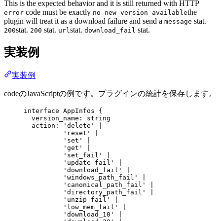
This is the expected behavior and it is still returned with HTTP
code must be exactly
the
error
no_new_version_available
plugin will treat it as a download failure and send a
stat.
message
stat.
stat.
stat.
stat.
200
200
url
download_fail
実装例
実装例
codeのJavaScriptの例です。プラグインの統計を保存します。
interface
AppInfos
 {
version_name
:
string
action
:
'delete'
|
'reset'
|
'set'
|
'get'
|
'set_fail'
|
'update_fail'
|
'download_fail'
|
'windows_path_fail'
|
'canonical_path_fail'
|
'directory_path_fail'
|
'unzip_fail'
|
'low_mem_fail'
|
'download_10'
|