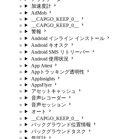
加速度計
AdMob
__CAPGO_KEEP_0__
__CAPGO_KEEP_0__
警報
Android インライン インストール
Android キオスク
Android SMS リトリーバー
Android 使用状況
App Attest
Appトラッキング透明性
AppInsights
AppsFlyer
アセットキャッシュ
音声レコーダー
音声セッション
オート
__CAPGO_KEEP_0__
バックグラウンド位置情報
バックグラウンドタスク
気圧計