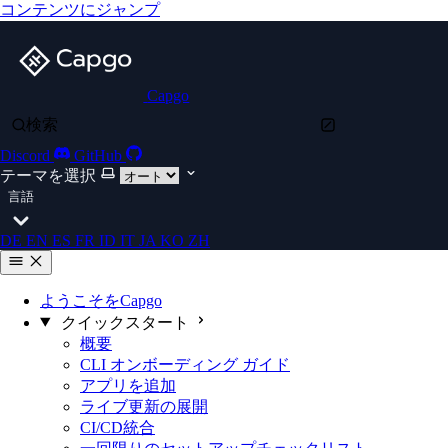
コンテンツにジャンプ
Capgo
検索
Discord
GitHub
テーマを選択
言語
DE
EN
ES
FR
ID
IT
JA
KO
ZH
ようこそをCapgo
クイックスタート
概要
CLI オンボーディング ガイド
アプリを追加
ライブ更新の展開
CI/CD統合