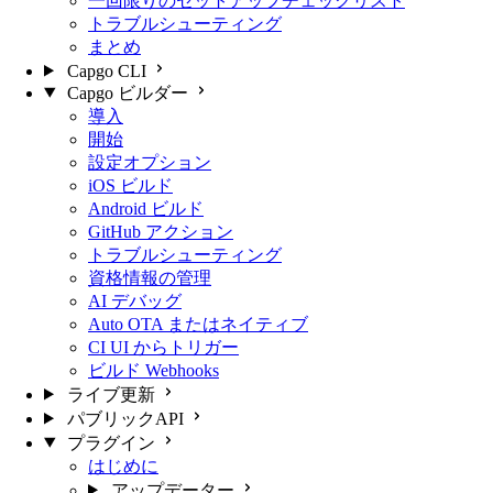
一回限りのセットアップチェックリスト
トラブルシューティング
まとめ
Capgo CLI
Capgo ビルダー
導入
開始
設定オプション
iOS ビルド
Android ビルド
GitHub アクション
トラブルシューティング
資格情報の管理
AI デバッグ
Auto OTA またはネイティブ
CI UI からトリガー
ビルド Webhooks
ライブ更新
パブリックAPI
プラグイン
はじめに
アップデーター