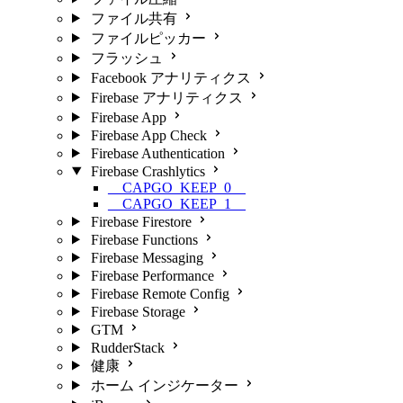
ファイル共有
ファイルピッカー
フラッシュ
Facebook アナリティクス
Firebase アナリティクス
Firebase App
Firebase App Check
Firebase Authentication
Firebase Crashlytics
__CAPGO_KEEP_0__
__CAPGO_KEEP_1__
Firebase Firestore
Firebase Functions
Firebase Messaging
Firebase Performance
Firebase Remote Config
Firebase Storage
GTM
RudderStack
健康
ホーム インジケーター