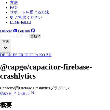
方法
FAQ
サポートを受ける方法
💬 ご相談ください
LLMs-full.txt
Discord
GitHub
テーマを選択
言語
DE
EN
ES
FR
ID
IT
JA
KO
ZH
@capgo/capacitor-firebase-
crashlytics
Capacitor用Firebase Crashlyticsプラグイン
始める
GitHub
概要