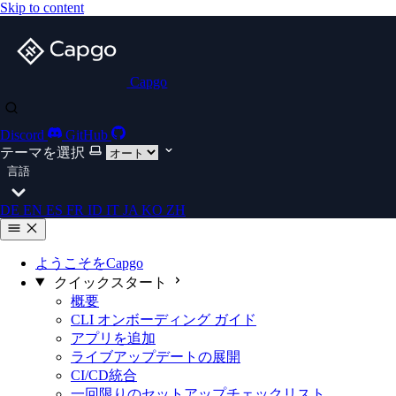
Skip to content
Capgo
Discord
GitHub
テーマを選択
言語
DE
EN
ES
FR
ID
IT
JA
KO
ZH
ようこそをCapgo
クイックスタート
概要
CLI オンボーディング ガイド
アプリを追加
ライブアップデートの展開
CI/CD統合
一回限りのセットアップチェックリスト