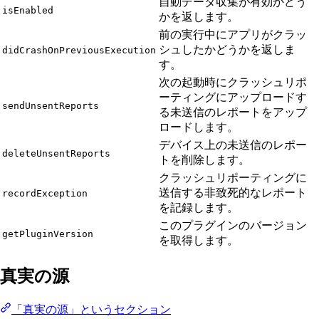
自動データ収集が有効かどう
isEnabled
かを返します。
前の実行中にアプリがクラッ
シュしたかどうかを返しま
didCrashOnPreviousExecution
す。
次の起動時にクラッシュリポ
ーティングにアップロードす
sendUnsentReports
る未送信のレポートをアップ
ロードします。
デバイス上の未送信のレポー
deleteUnsentReports
トを削除します。
クラッシュリポーティングに
送信する非致死的なレポート
recordException
を記録します。
このプラグインのバージョン
getPluginVersion
を取得します。
真実の源
「真実の源」というセクション