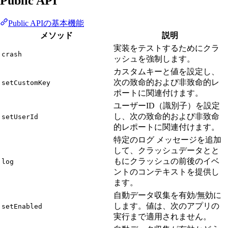
Public API
Public APIの基本機能
メソッド
説明
実装をテストするためにクラ
crash
ッシュを強制します。
カスタムキーと値を設定し、
次の致命的および非致命的レ
setCustomKey
ポートに関連付けます。
ユーザーID（識別子）を設定
し、次の致命的および非致命
setUserId
的レポートに関連付けます。
特定のログ メッセージを追加
して、クラッシュデータとと
もにクラッシュの前後のイベ
log
ントのコンテキストを提供し
ます。
自動データ収集を有効/無効に
します。値は、次のアプリの
setEnabled
実行まで適用されません。