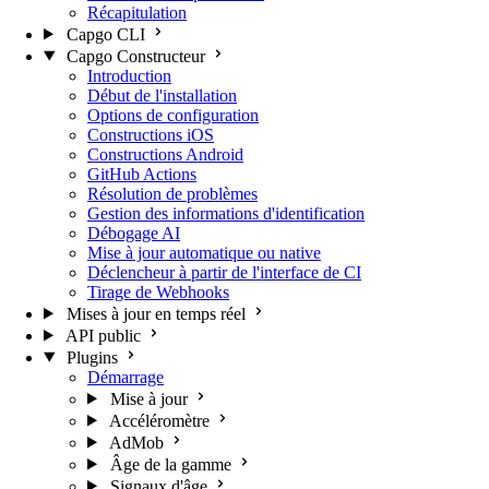
Récapitulation
Capgo CLI
Capgo Constructeur
Introduction
Début de l'installation
Options de configuration
Constructions iOS
Constructions Android
GitHub Actions
Résolution de problèmes
Gestion des informations d'identification
Débogage AI
Mise à jour automatique ou native
Déclencheur à partir de l'interface de CI
Tirage de Webhooks
Mises à jour en temps réel
API public
Plugins
Démarrage
Mise à jour
Accéléromètre
AdMob
Âge de la gamme
Signaux d'âge