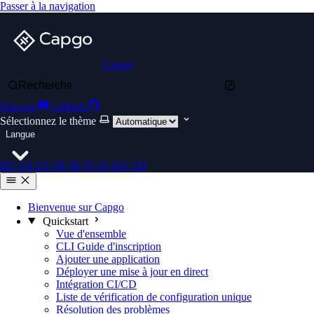
Passer à la navigation
Capgo
Recherche
Discord
GitHub
Sélectionnez le thème
Langue
DE
EN
ES
FR
ID
IT
JA
KO
ZH
Bienvenue sur Capgo
Quickstart
Vue d'ensemble
CLI Guide d'inscription
Ajouter une application
Déployer une mise à jour en direct
Intégration CI/CD
Liste de vérification de configuration unique
Résolution des problèmes