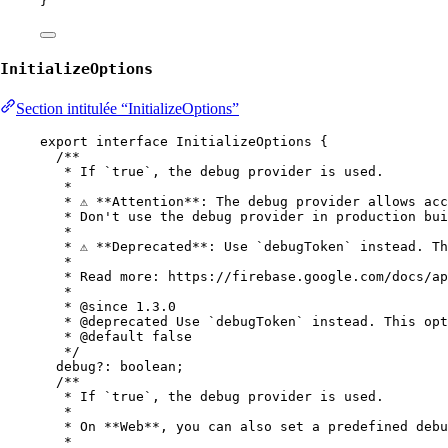
}
InitializeOptions
Section intitulée “InitializeOptions”
export
interface
InitializeOptions
 {
/**
* If `true`, the debug provider is used.
*
* ⚠️ **Attention**: The debug provider allows ac
* Don't use the debug provider in production bui
*
* ⚠️ **Deprecated**: Use `debugToken` instead. T
*
* Read more: https://firebase.google.com/docs/ap
*
* 
@since
 1.3.0
* 
@deprecated
 Use `debugToken` instead. This opt
* 
@default
false
*/
debug
?:
boolean
;
/**
* If `true`, the debug provider is used.
*
* On **Web**, you can also set a predefined debu
*