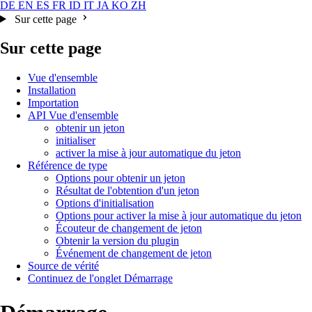
DE
EN
ES
FR
ID
IT
JA
KO
ZH
Sur cette page
Sur cette page
Vue d'ensemble
Installation
Importation
API Vue d'ensemble
obtenir un jeton
initialiser
activer la mise à jour automatique du jeton
Référence de type
Options pour obtenir un jeton
Résultat de l'obtention d'un jeton
Options d'initialisation
Options pour activer la mise à jour automatique du jeton
Écouteur de changement de jeton
Obtenir la version du plugin
Événement de changement de jeton
Source de vérité
Continuez de l'onglet Démarrage