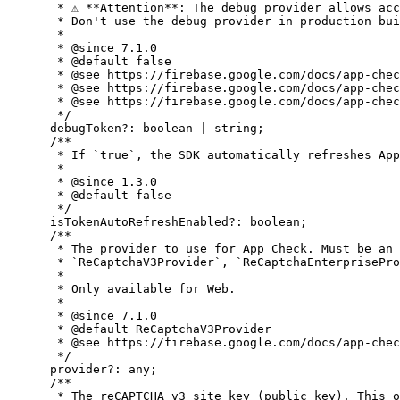
* ⚠️ **Attention**: The debug provider allows ac
* Don't use the debug provider in production bui
*
* 
@since
 7.1.0
* 
@default
false
* 
@see
https://firebase.google.com/docs/app-chec
* 
@see
https://firebase.google.com/docs/app-chec
* 
@see
https://firebase.google.com/docs/app-chec
*/
debugToken
?:
boolean
|
string
;
/**
* If `true`, the SDK automatically refreshes App
*
* 
@since
 1.3.0
* 
@default
false
*/
isTokenAutoRefreshEnabled
?:
boolean
;
/**
* The provider to use for App Check. Must be an 
* `ReCaptchaV3Provider`, `ReCaptchaEnterprisePro
*
* Only available for Web.
*
* 
@since
 7.1.0
* 
@default
ReCaptchaV3Provider
* 
@see
https://firebase.google.com/docs/app-chec
*/
provider
?:
any
;
/**
* The reCAPTCHA v3 site key (public key). This o