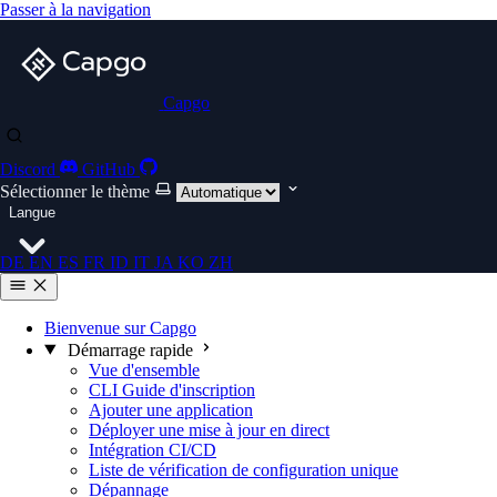
Passer à la navigation
Capgo
Discord
GitHub
Sélectionner le thème
Langue
DE
EN
ES
FR
ID
IT
JA
KO
ZH
Bienvenue sur Capgo
Démarrage rapide
Vue d'ensemble
CLI Guide d'inscription
Ajouter une application
Déployer une mise à jour en direct
Intégration CI/CD
Liste de vérification de configuration unique
Dépannage