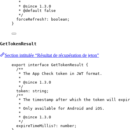
*
* 
@since
 1.3.0
* 
@default
false
*/
forceRefresh
?:
boolean
;
}
GetTokenResult
Section intitulée “Résultat de récupération de jeton”
export
interface
GetTokenResult
 {
/**
* The App Check token in JWT format.
*
* 
@since
 1.3.0
*/
token
:
string
;
/**
* The timestamp after which the token will expir
*
* Only available for Android and iOS.
*
* 
@since
 1.3.0
*/
expireTimeMillis
?:
number
;