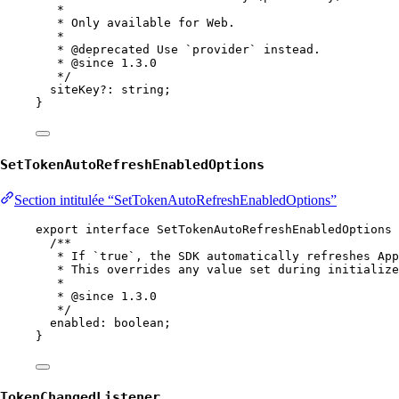
*
* Only available for Web.
*
* 
@deprecated
 Use `provider` instead.
* 
@since
 1.3.0
*/
siteKey
?:
string
;
}
SetTokenAutoRefreshEnabledOptions
Section intitulée “SetTokenAutoRefreshEnabledOptions”
export
interface
SetTokenAutoRefreshEnabledOptions
 
/**
* If `true`, the SDK automatically refreshes App
* This overrides any value set during initialize
*
* 
@since
 1.3.0
*/
enabled
:
boolean
;
}
TokenChangedListener