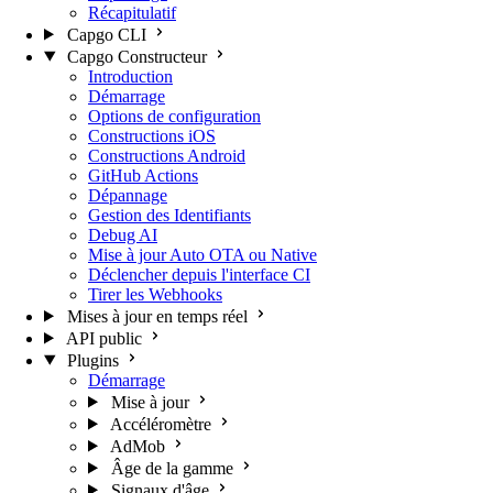
Récapitulatif
Capgo CLI
Capgo Constructeur
Introduction
Démarrage
Options de configuration
Constructions iOS
Constructions Android
GitHub Actions
Dépannage
Gestion des Identifiants
Debug AI
Mise à jour Auto OTA ou Native
Déclencher depuis l'interface CI
Tirer les Webhooks
Mises à jour en temps réel
API public
Plugins
Démarrage
Mise à jour
Accéléromètre
AdMob
Âge de la gamme
Signaux d'âge