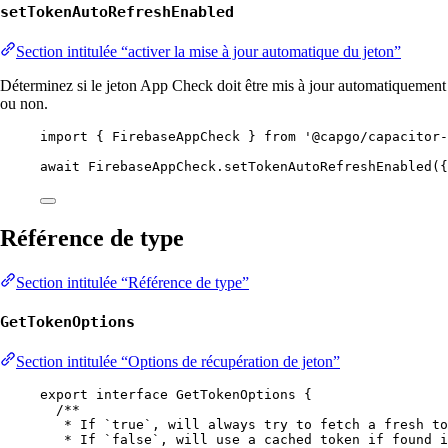
setTokenAutoRefreshEnabled
Section intitulée “activer la mise à jour automatique du jeton”
Déterminez si le jeton App Check doit être mis à jour automatiquement
ou non.
import
 { FirebaseAppCheck } 
from
'@capgo/capacitor-
await
 FirebaseAppCheck.
setTokenAutoRefreshEnabled
({
Référence de type
Section intitulée “Référence de type”
GetTokenOptions
Section intitulée “Options de récupération de jeton”
export
interface
GetTokenOptions
 {
/**
* If `true`, will always try to fetch a fresh to
* If `false`, will use a cached token if found i