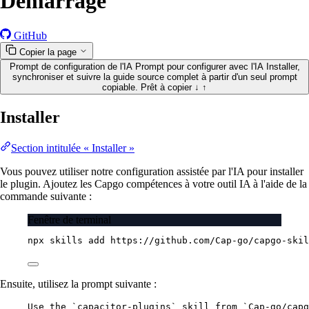
Démarrage
GitHub
Copier la page
Prompt de configuration de l'IA
Prompt pour configurer avec l'IA
Installer,
synchroniser et suivre la guide source complet à partir d'un seul prompt
copiable.
Prêt à copier
↓
↑
Installer
Section intitulée « Installer »
Vous pouvez utiliser notre configuration assistée par l'IA pour installer
le plugin. Ajoutez les Capgo compétences à votre outil IA à l'aide de la
commande suivante :
Fenêtre de terminal
npx
skills
add
https://github.com/Cap-go/capgo-skil
Ensuite, utilisez la prompt suivante :
Use the `capacitor-plugins` skill from `Cap-go/capg