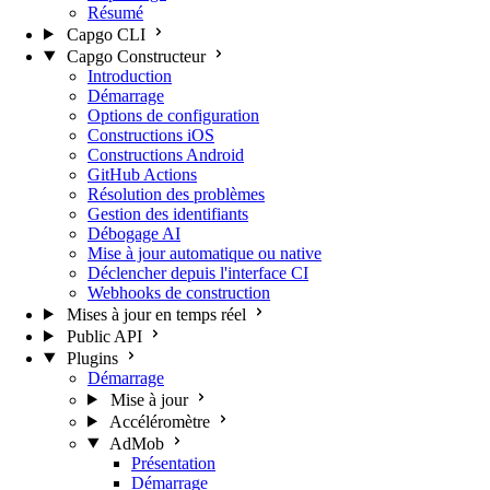
Résumé
Capgo CLI
Capgo Constructeur
Introduction
Démarrage
Options de configuration
Constructions iOS
Constructions Android
GitHub Actions
Résolution des problèmes
Gestion des identifiants
Débogage AI
Mise à jour automatique ou native
Déclencher depuis l'interface CI
Webhooks de construction
Mises à jour en temps réel
Public API
Plugins
Démarrage
Mise à jour
Accéléromètre
AdMob
Présentation
Démarrage