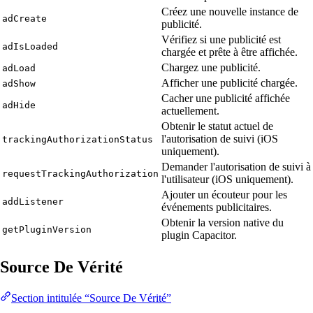
Créez une nouvelle instance de
adCreate
publicité.
Vérifiez si une publicité est
adIsLoaded
chargée et prête à être affichée.
Chargez une publicité.
adLoad
Afficher une publicité chargée.
adShow
Cacher une publicité affichée
adHide
actuellement.
Obtenir le statut actuel de
l'autorisation de suivi (iOS
trackingAuthorizationStatus
uniquement).
Demander l'autorisation de suivi à
requestTrackingAuthorization
l'utilisateur (iOS uniquement).
Ajouter un écouteur pour les
addListener
événements publicitaires.
Obtenir la version native du
getPluginVersion
plugin Capacitor.
Source De Vérité
Section intitulée “Source De Vérité”