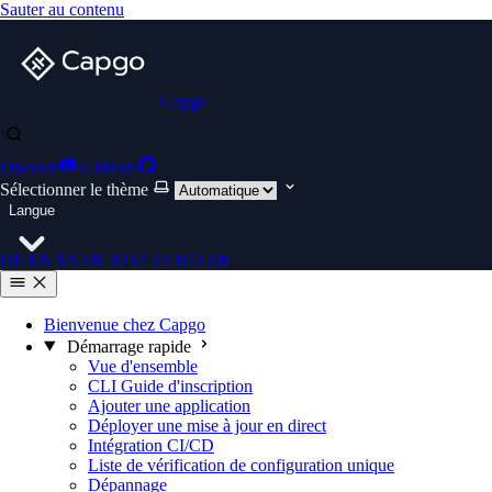
Sauter au contenu
Capgo
Discord
GitHub
Sélectionner le thème
Langue
DE
EN
ES
FR
ID
IT
JA
KO
ZH
Bienvenue chez Capgo
Démarrage rapide
Vue d'ensemble
CLI Guide d'inscription
Ajouter une application
Déployer une mise à jour en direct
Intégration CI/CD
Liste de vérification de configuration unique
Dépannage