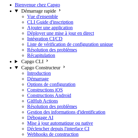
Bienvenue chez Capgo
Démarrage rapide
Vue d'ensemble
CLI Guide d'inscription
Ajouter une application
Déployer une mise à jour en direct
Intégration CI/CD
Liste de vérification de configuration unique
Résolution des problèmes
Récapitulation
Capgo CLI
Capgo Constructeur
Introduction
Démarrage
Options de configuration
Constructions iOS
Constructions Android
GitHub Actions
Résolution des problèmes
Gestion des informations d'identification
Débogage AI
Mise à jour automatique ou native
Déclencher depuis l'interface CI
Webhooks de construction