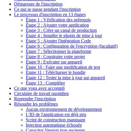
Démarrage de l'inscription
Ce qui se passe pendant l'inscription
Le processus d'inscription en 13 étapes
Étape 1 : Vérification des prérequis
Étape 2 : Ajouter votre application
Étape 3 : Créer un canal de production
Étape 4 : Installer le plugin de mise à jour
Étape 5 : Ajouter l'intégration Code
Étape 6 : Configuration de l'encryption (facultatif)
Étape 7 : Sélectionner la plateforme
Étape 8 : Construire votre projet
Étape 9 : Exécuter sur appareil
Étape 10 : Faire une modification de test
Étape 11 : Télécharger le bundle
Étape 12 : Tester la mise à jour sur appareil
Étape 13 : Compléter
Ce que vous avez accompli
Circulaire de travail quotidien
Reprendre l'inscription
Résoudre les problèmes
Aucun environnement de développement
L'ID de l'application est déjà pris
Script de construction manquant
Injection automatique échouée
Capacitor Version trop ancienne