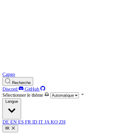
Capgo
Recherche
Discord
GitHub
Sélectionner le thème
Langue
DE
EN
ES
FR
ID
IT
JA
KO
ZH