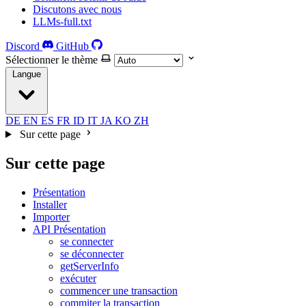
Discutons avec nous
LLMs-full.txt
Discord
GitHub
Sélectionner le thème
Langue
DE
EN
ES
FR
ID
IT
JA
KO
ZH
Sur cette page
Sur cette page
Présentation
Installer
Importer
API Présentation
se connecter
se déconnecter
getServerInfo
exécuter
commencer une transaction
commiter la transaction