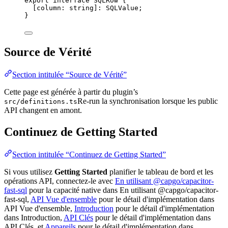
export
interface
SQLRow
 {
[
column
:
string
]
:
SQLValue
;
}
Source de Vérité
Section intitulée “Source de Vérité”
Cette page est générée à partir du plugin’s
Re-run la synchronisation lorsque les public
src/definitions.ts
API changent en amont.
Continuez de Getting Started
Section intitulée “Continuez de Getting Started”
Si vous utilisez
Getting Started
planifier le tableau de bord et les
opérations API, connectez-le avec
En utilisant @capgo/capacitor-
fast-sql
pour la capacité native dans En utilisant @capgo/capacitor-
fast-sql,
API Vue d'ensemble
pour le détail d'implémentation dans
API Vue d'ensemble,
Introduction
pour le détail d'implémentation
dans Introduction,
API Clés
pour le détail d'implémentation dans
API Clés, et
Appareils
pour le détail d'implémentation dans