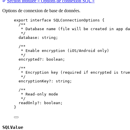
Section intitulée « Options de connexion SQL »
Options de connexion de base de données.
export
interface
SQLConnectionOptions
 {
/**
* Database name (file will be created in app da
*/
database
:
string
;
/**
* Enable encryption (iOS/Android only)
*/
encrypted
?:
boolean
;
/**
* Encryption key (required if encrypted is true
*/
encryptionKey
?:
string
;
/**
* Read-only mode
*/
readOnly
?:
boolean
;
}
SQLValue