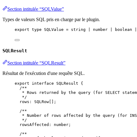
Section intitulée “SQLValue”
Types de valeurs SQL pris en charge par le plugin.
export
type
SQLValue
=
string
|
number
|
boolean
|
SQLResult
Section intitulée “SQLResult”
Résultat de l'exécution d'une requête SQL.
export
interface
SQLResult
 {
/**
* Rows returned by the query (for SELECT statem
*/
rows
:
SQLRow
[];
/**
* Number of rows affected by the query (for INS
*/
rowsAffected
:
number
;
/**