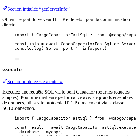
Section intitulée “getServerInfo”
Obtenir le port du serveur HTTP et le jeton pour la communication
directe.
import
 { CapgoCapacitorFastSql } 
from
'@capgo/capa
const
info
=
await
 CapgoCapacitorFastSql.
getServer
console.
log
(
'Server port:'
, info.port);
execute
Section intitulée « exécuter »
Exécutez une requête SQL via le pont Capacitor (pour les requêtes
simples). Pour une meilleure performance avec de grands ensembles
de données, utilisez le protocole HTTP directement via la classe
SQLConnection.
import
 { CapgoCapacitorFastSql } 
from
'@capgo/capa
const
result
=
await
 CapgoCapacitorFastSql.
execute
database: 
'myapp'
,