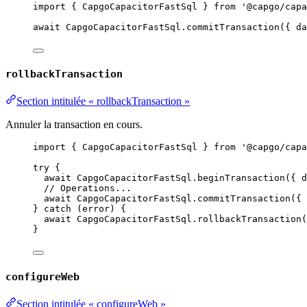
import
 { CapgoCapacitorFastSql } 
from
'@capgo/capa
await
 CapgoCapacitorFastSql.
commitTransaction
({ da
rollbackTransaction
Section intitulée « rollbackTransaction »
Annuler la transaction en cours.
import
 { CapgoCapacitorFastSql } 
from
'@capgo/capa
try
 {
await
 CapgoCapacitorFastSql.
beginTransaction
({ d
// Operations...
await
 CapgoCapacitorFastSql.
commitTransaction
({ 
} 
catch
 (error) {
await
 CapgoCapacitorFastSql.
rollbackTransaction
(
}
configureWeb
Section intitulée « configureWeb »