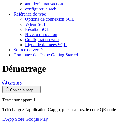
annuler la transaction
configurer le web
Référence de type
Options de connexion SQL
Valeur SQL
Résultat SQL
Niveau d'isolation
Configuration web
Ligne de données SQL
Source de vérité
Continuez de l'étape Getting Started
Démarrage
GitHub
Copier la page
Tester sur appareil
Téléchargez l'application Capgo, puis scannez le code QR code.
L'App Store
Google Play