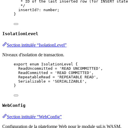
* ID of the last inserted row (for INSERT state
*/
insertId
?:
number
;
}
IsolationLevel
Section intitulée “IsolationLevel”
Niveaux d'isolation de transaction.
export
enum
IsolationLevel
 {
ReadUncommitted
=
'READ UNCOMMITTED'
,
ReadCommitted
=
'READ COMMITTED'
,
RepeatableRead
=
'REPEATABLE READ'
,
Serializable
=
'SERIALIZABLE'
,
}
WebConfig
Section intitulée “WebConfig”
Configuration de la plateforme Web pour le module sql.js WASM.