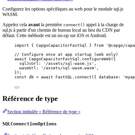
Configurez les options spécifiques au web pour le module sql.js
WASM.
Appelez cela
avant
la première
appel à la charge de
connect()
sql.js à partir d'un chemin de bureau local au lieu du CDN par
défaut. Cette méthode est un no-op sur iOS et Android.
import
 { CapgoCapacitorFastSql } 
from
'@capgo/capa
// Configure once at app startup (web only)
await
 CapgoCapacitorFastSql.
configureWeb
({
sqlJsUrl: 
'/assets/sql-wasm.js'
,
wasmUrl: 
'/assets/sql-wasm.wasm'
,
});
const
db
=
await
 FastSQL.
connect
({ database: 
'myap
Référence de type
Section intitulée « Référence de type »
SQLConnectionOptions