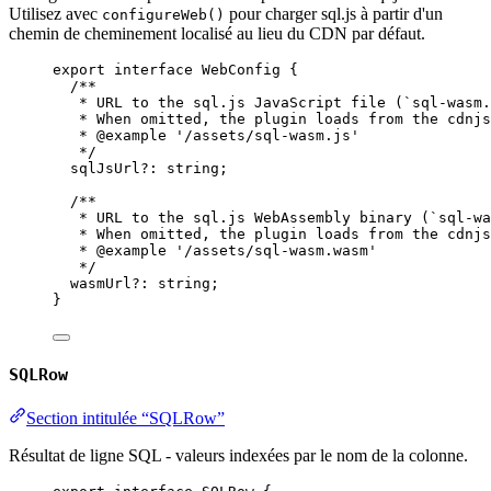
Utilisez avec
pour charger sql.js à partir d'un
configureWeb()
chemin de cheminement localisé au lieu du CDN par défaut.
export
interface
WebConfig
 {
/**
* URL to the sql.js JavaScript file (`sql-wasm.
* When omitted, the plugin loads from the cdnjs
* 
@example
 '/assets/sql-wasm.js'
*/
sqlJsUrl
?:
string
;
/**
* URL to the sql.js WebAssembly binary (`sql-wa
* When omitted, the plugin loads from the cdnjs
* 
@example
 '/assets/sql-wasm.wasm'
*/
wasmUrl
?:
string
;
}
SQLRow
Section intitulée “SQLRow”
Résultat de ligne SQL - valeurs indexées par le nom de la colonne.