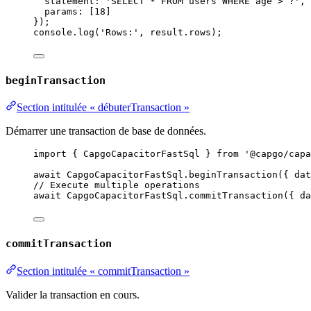
statement: 
'SELECT * FROM users WHERE age > ?'
,
params: [
18
]
});
console.
log
(
'Rows:'
, result.rows);
beginTransaction
Section intitulée « débuterTransaction »
Démarrer une transaction de base de données.
import
 { CapgoCapacitorFastSql } 
from
'@capgo/capa
await
 CapgoCapacitorFastSql.
beginTransaction
({ dat
// Execute multiple operations
await
 CapgoCapacitorFastSql.
commitTransaction
({ da
commitTransaction
Section intitulée « commitTransaction »
Valider la transaction en cours.