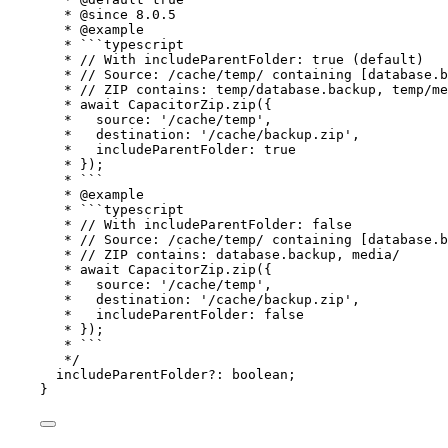
* 
@since
 8.0.5
* 
@example
* ```typescript
* // With includeParentFolder: true (default)
* // Source: /cache/temp/ containing [database.b
* // ZIP contains: temp/database.backup, temp/me
* await CapacitorZip.zip({
*   source: '/cache/temp',
*   destination: '/cache/backup.zip',
*   includeParentFolder: true
* });
* ```
* 
@example
* ```typescript
* // With includeParentFolder: false
* // Source: /cache/temp/ containing [database.b
* // ZIP contains: database.backup, media/
* await CapacitorZip.zip({
*   source: '/cache/temp',
*   destination: '/cache/backup.zip',
*   includeParentFolder: false
* });
* ```
*/
includeParentFolder
?:
boolean
;
}