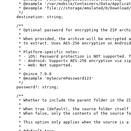
* 
@example
 '/var/mobile/Containers/Data/Applicat
* 
@example
 'file:///storage/emulated/0/Download/
*/
destination
:
string
;
/**
* Optional password for encrypting the ZIP archi
*
* When provided, the archive will be encrypted a
* to extract. Uses AES-256 encryption on Android
*
* Platform-specific notes:
* - iOS: Password protection is NOT supported. T
* - Android: Supports AES-256 encryption via zip
* - Web: Not supported.
*
* 
@since
 7.0.0
* 
@example
 'mySecurePassword123'
*/
password
?:
string
;
/**
* Whether to include the parent folder in the ZI
*
* When true (default), the source folder itself 
* When false, only the contents of the source fo
*
* This option only applies when the source is a 
*
* 
@default
true