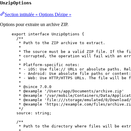
UnzipOptions
Section intitulée « Options Dézipe »
Options pour extraire un archive ZIP.
export
interface
UnzipOptions
 {
/**
* Path to the ZIP archive to extract.
*
* The source must be a valid ZIP file. If the fi
* corrupted, the operation will fail with an err
*
* Platform-specific notes:
* - iOS: Use file:// URLs or absolute paths. Rel
* - Android: Use absolute file paths or content:
* - Web: Use HTTP/HTTPS URLs. The file will be f
*
* 
@since
 7.0.0
* 
@example
 '/Users/app/Documents/archive.zip'
* 
@example
 '/var/mobile/Containers/Data/Applicat
* 
@example
 'file:///storage/emulated/0/Download/
* 
@example
 'https://example.com/files/archive.zi
*/
source
:
string
;
/**
* Path to the directory where files will be extr
*