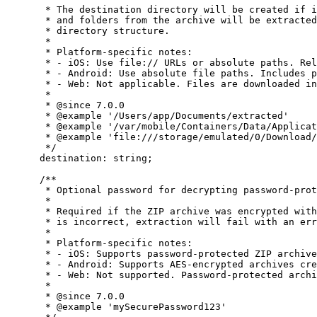
* The destination directory will be created if i
* and folders from the archive will be extracted
* directory structure.
*
* Platform-specific notes:
* - iOS: Use file:// URLs or absolute paths. Rel
* - Android: Use absolute file paths. Includes p
* - Web: Not applicable. Files are downloaded in
*
* 
@since
 7.0.0
* 
@example
 '/Users/app/Documents/extracted'
* 
@example
 '/var/mobile/Containers/Data/Applicat
* 
@example
 'file:///storage/emulated/0/Download/
*/
destination
:
string
;
/**
* Optional password for decrypting password-prot
*
* Required if the ZIP archive was encrypted with
* is incorrect, extraction will fail with an err
*
* Platform-specific notes:
* - iOS: Supports password-protected ZIP archive
* - Android: Supports AES-encrypted archives cre
* - Web: Not supported. Password-protected archi
*
* 
@since
 7.0.0
* 
@example
 'mySecurePassword123'