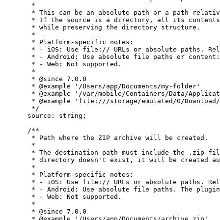
*
* This can be an absolute path or a path relativ
* If the source is a directory, all its contents
* while preserving the directory structure.
*
* Platform-specific notes:
* - iOS: Use file:// URLs or absolute paths. Rel
* - Android: Use absolute file paths or content:
* - Web: Not supported.
*
* 
@since
 7.0.0
* 
@example
 '/Users/app/Documents/my-folder'
* 
@example
 '/var/mobile/Containers/Data/Applicat
* 
@example
 'file:///storage/emulated/0/Download/
*/
source
:
string
;
/**
* Path where the ZIP archive will be created.
*
* The destination path must include the .zip fil
* directory doesn't exist, it will be created au
*
* Platform-specific notes:
* - iOS: Use file:// URLs or absolute paths. Rel
* - Android: Use absolute file paths. The plugin
* - Web: Not supported.
*
* 
@since
 7.0.0
* 
@example
 '/Users/app/Documents/archive.zip'