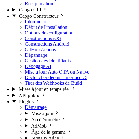
Récapitulation
Capgo CLI
Capgo Constructeur
Introduction
Début de l'installation
Options de configuration
Constructions iOS
Constructions Android
GitHub Actions
Dépannage
Gestion des Identifiants
Débogage AI
Mise à jour Auto OTA ou Native
Déclencher depuis l'interface CI
Tirer des Webhooks de Build
Mises à jour en temps réel
API public
Plugins
Démarrage
Mise à jour
Accéléromètre
AdMob
Âge de la gamme
Signaux d'âge