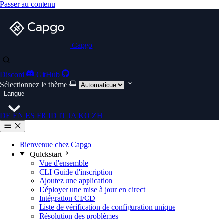
Passer au contenu
Capgo
Discord
GitHub
Sélectionnez le thème
Langue
DE
EN
ES
FR
ID
IT
JA
KO
ZH
Bienvenue chez Capgo
Quickstart
Vue d'ensemble
CLI Guide d'inscription
Ajoutez une application
Déployer une mise à jour en direct
Intégration CI/CD
Liste de vérification de configuration unique
Résolution des problèmes