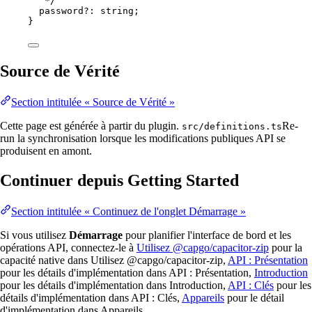
*/
password
?:
string
;
}
Source de Vérité
Section intitulée « Source de Vérité »
Cette page est générée à partir du plugin.
Re-
src/definitions.ts
run la synchronisation lorsque les modifications publiques API se
produisent en amont.
Continuer depuis Getting Started
Section intitulée « Continuez de l'onglet Démarrage »
Si vous utilisez
Démarrage
pour planifier l'interface de bord et les
opérations API, connectez-le à
Utilisez @capgo/capacitor-zip
pour la
capacité native dans Utilisez @capgo/capacitor-zip,
API : Présentation
pour les détails d'implémentation dans API : Présentation,
Introduction
pour les détails d'implémentation dans Introduction,
API : Clés
pour les
détails d'implémentation dans API : Clés,
Appareils
pour le détail
d'implémentation dans Appareils.