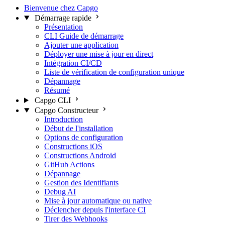
Bienvenue chez Capgo
Démarrage rapide
Présentation
CLI Guide de démarrage
Ajouter une application
Déployer une mise à jour en direct
Intégration CI/CD
Liste de vérification de configuration unique
Dépannage
Résumé
Capgo CLI
Capgo Constructeur
Introduction
Début de l'installation
Options de configuration
Constructions iOS
Constructions Android
GitHub Actions
Dépannage
Gestion des Identifiants
Debug AI
Mise à jour automatique ou native
Déclencher depuis l'interface CI
Tirer des Webhooks