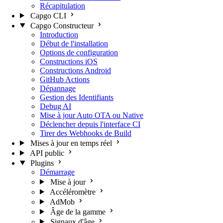
Récapitulation
Capgo CLI
Capgo Constructeur
Introduction
Début de l'installation
Options de configuration
Constructions iOS
Constructions Android
GitHub Actions
Dépannage
Gestion des Identifiants
Debug AI
Mise à jour Auto OTA ou Native
Déclencher depuis l'interface CI
Tirer des Webhooks de Build
Mises à jour en temps réel
API public
Plugins
Démarrage
Mise à jour
Accéléromètre
AdMob
Âge de la gamme
Signaux d'âge