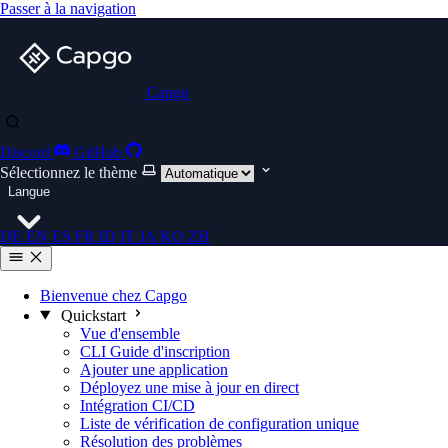
Passer à la navigation
Capgo
Discord
GitHub
Sélectionnez le thème
Langue
DE
EN
ES
FR
ID
IT
JA
KO
ZH
Bienvenue chez Capgo
Quickstart
Vue d'ensemble
CLI Guide d'inscription
Ajouter une application
Déployez une mise à jour en direct
Intégration CI/CD
Liste de vérification de configuration unique
Résolution des problèmes