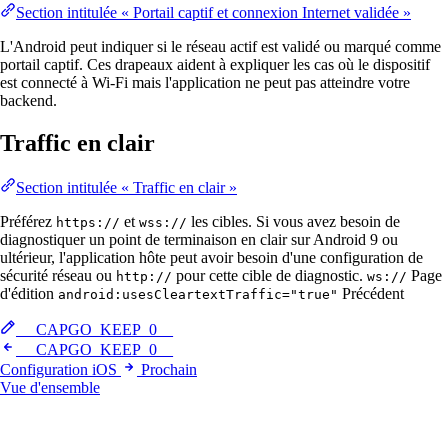
Section intitulée « Portail captif et connexion Internet validée »
L'Android peut indiquer si le réseau actif est validé ou marqué comme
portail captif. Ces drapeaux aident à expliquer les cas où le dispositif
est connecté à Wi-Fi mais l'application ne peut pas atteindre votre
backend.
Traffic en clair
Section intitulée « Traffic en clair »
Préférez
et
les cibles. Si vous avez besoin de
https://
wss://
diagnostiquer un point de terminaison en clair sur Android 9 ou
ultérieur, l'application hôte peut avoir besoin d'une configuration de
sécurité réseau ou
pour cette cible de diagnostic.
Page
http://
ws://
d'édition
Précédent
android:usesCleartextTraffic="true"
__CAPGO_KEEP_0__
__CAPGO_KEEP_0__
Configuration iOS
Prochain
Vue d'ensemble