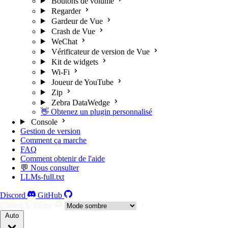
Boutons de volume
Regarder
Gardeur de Vue
Crash de Vue
WeChat
Vérificateur de version de Vue
Kit de widgets
Wi-Fi
Joueur de YouTube
Zip
Zebra DataWedge
👋 Obtenez un plugin personnalisé
Console
Gestion de version
Comment ça marche
FAQ
Comment obtenir de l'aide
💬 Nous consulter
LLMs-full.txt
Discord
GitHub
Choisir le thème
Auto