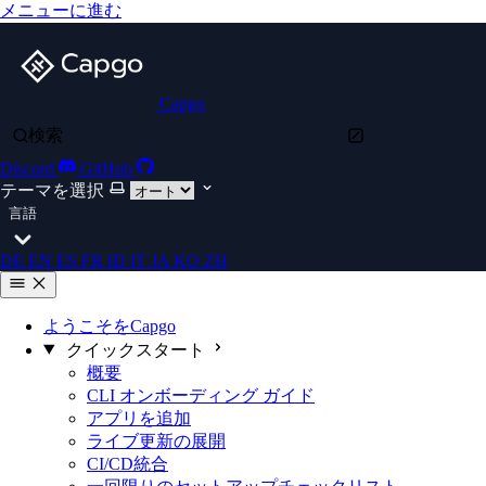
メニューに進む
Capgo
検索
Discord
GitHub
テーマを選択
言語
DE
EN
ES
FR
ID
IT
JA
KO
ZH
ようこそをCapgo
クイックスタート
概要
CLI オンボーディング ガイド
アプリを追加
ライブ更新の展開
CI/CD統合