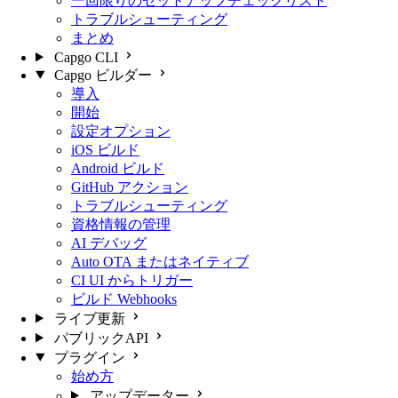
一回限りのセットアップチェックリスト
トラブルシューティング
まとめ
Capgo CLI
Capgo ビルダー
導入
開始
設定オプション
iOS ビルド
Android ビルド
GitHub アクション
トラブルシューティング
資格情報の管理
AI デバッグ
Auto OTA またはネイティブ
CI UI からトリガー
ビルド Webhooks
ライブ更新
パブリックAPI
プラグイン
始め方
アップデーター