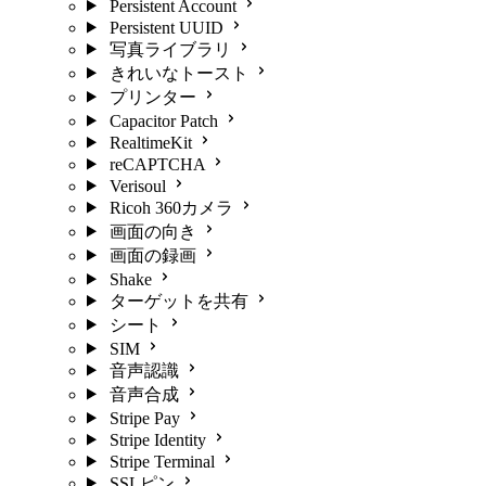
Persistent Account
Persistent UUID
写真ライブラリ
きれいなトースト
プリンター
Capacitor Patch
RealtimeKit
reCAPTCHA
Verisoul
Ricoh 360カメラ
画面の向き
画面の録画
Shake
ターゲットを共有
シート
SIM
音声認識
音声合成
Stripe Pay
Stripe Identity
Stripe Terminal
SSLピン