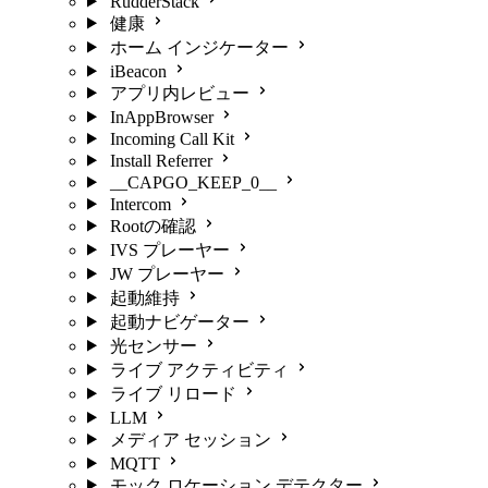
RudderStack
健康
ホーム インジケーター
iBeacon
アプリ内レビュー
InAppBrowser
Incoming Call Kit
Install Referrer
__CAPGO_KEEP_0__
Intercom
Rootの確認
IVS プレーヤー
JW プレーヤー
起動維持
起動ナビゲーター
光センサー
ライブ アクティビティ
ライブ リロード
LLM
メディア セッション
MQTT
モック ロケーション デテクター