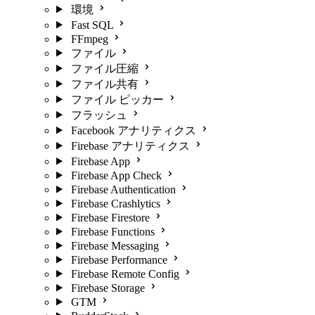
環境
Fast SQL
FFmpeg
ファイル
ファイル圧縮
ファイル共有
ファイル ピッカー
フラッシュ
Facebook アナリティクス
Firebase アナリティクス
Firebase App
Firebase App Check
Firebase Authentication
Firebase Crashlytics
Firebase Firestore
Firebase Functions
Firebase Messaging
Firebase Performance
Firebase Remote Config
Firebase Storage
GTM