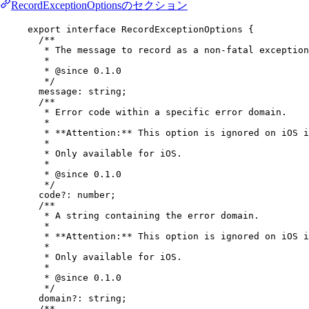
RecordExceptionOptionsのセクション
export
interface
RecordExceptionOptions
 {
/**
* The message to record as a non-fatal exception
*
* 
@since
 0.1.0
*/
message
:
string
;
/**
* Error code within a specific error domain.
*
* **Attention:** This option is ignored on iOS i
*
* Only available for iOS.
*
* 
@since
 0.1.0
*/
code
?:
number
;
/**
* A string containing the error domain.
*
* **Attention:** This option is ignored on iOS i
*
* Only available for iOS.
*
* 
@since
 0.1.0
*/
domain
?:
string
;
/**