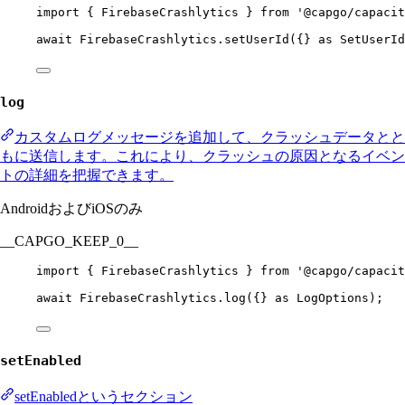
import
 { FirebaseCrashlytics } 
from
'@capgo/capacit
await
 FirebaseCrashlytics.
setUserId
({} 
as
SetUserId
log
カスタムログメッセージを追加して、クラッシュデータとと
もに送信します。これにより、クラッシュの原因となるイベン
トの詳細を把握できます。
AndroidおよびiOSのみ
__CAPGO_KEEP_0__
import
 { FirebaseCrashlytics } 
from
'@capgo/capacit
await
 FirebaseCrashlytics.
log
({} 
as
LogOptions
);
setEnabled
setEnabledというセクション