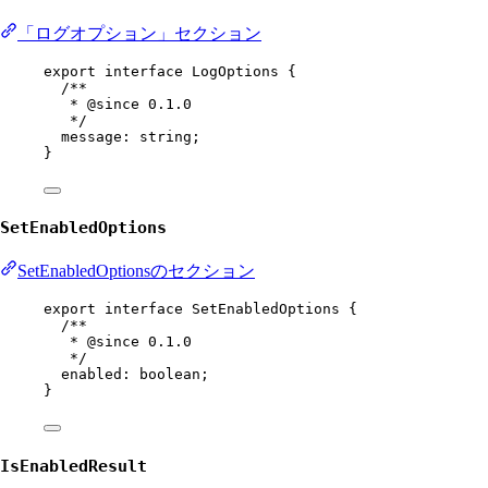
「ログオプション」セクション
export
interface
LogOptions
 {
/**
* 
@since
 0.1.0
*/
message
:
string
;
}
SetEnabledOptions
SetEnabledOptionsのセクション
export
interface
SetEnabledOptions
 {
/**
* 
@since
 0.1.0
*/
enabled
:
boolean
;
}
IsEnabledResult