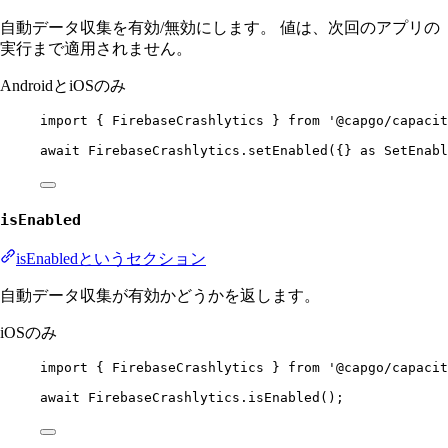
自動データ収集を有効/無効にします。 値は、次回のアプリの
実行まで適用されません。
AndroidとiOSのみ
import
 { FirebaseCrashlytics } 
from
'@capgo/capacit
await
 FirebaseCrashlytics.
setEnabled
({} 
as
SetEnabl
isEnabled
isEnabledというセクション
自動データ収集が有効かどうかを返します。
iOSのみ
import
 { FirebaseCrashlytics } 
from
'@capgo/capacit
await
 FirebaseCrashlytics.
isEnabled
();