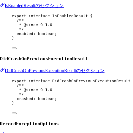
IsEnabledResultのセクション
export
interface
IsEnabledResult
 {
/**
* 
@since
 0.1.0
*/
enabled
:
boolean
;
}
DidCrashOnPreviousExecutionResult
DidCrashOnPreviousExecutionResultのセクション
export
interface
DidCrashOnPreviousExecutionResult
 
/**
* 
@since
 0.1.0
*/
crashed
:
boolean
;
}
RecordExceptionOptions