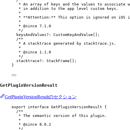
* An array of keys and the values to associate w
* in addition to the app level custom keys.
*
* **Attention:** This option is ignored on iOS i
*
* 
@since
 7.1.0
*/
keysAndValues
?:
CustomKeyAndValue
[];
/**
* A stacktrace generated by stacktrace.js.
*
* 
@since
 1.1.0
*/
stacktrace
?:
StackFrame
[];
}
GetPluginVersionResult
GetPluginVersionResultのセクション
export
interface
GetPluginVersionResult
 {
/**
* The semantic version of this plugin.
*
* 
@since
 8.0.2
*/