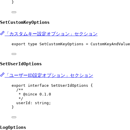
}
SetCustomKeyOptions
「カスタムキー設定オプション」セクション
export
type
SetCustomKeyOptions
=
CustomKeyAndValue
SetUserIdOptions
「ユーザーID設定オプション」セクション
export
interface
SetUserIdOptions
 {
/**
* 
@since
 0.1.0
*/
userId
:
string
;
}
LogOptions