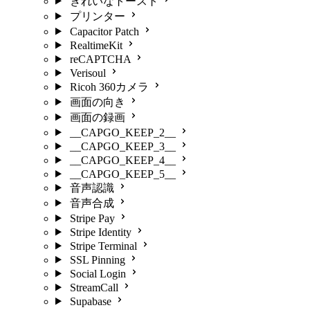
きれいなトースト
プリンター
Capacitor Patch
RealtimeKit
reCAPTCHA
Verisoul
Ricoh 360カメラ
画面の向き
画面の録画
__CAPGO_KEEP_2__
__CAPGO_KEEP_3__
__CAPGO_KEEP_4__
__CAPGO_KEEP_5__
音声認識
音声合成
Stripe Pay
Stripe Identity
Stripe Terminal
SSL Pinning
Social Login
StreamCall
Supabase