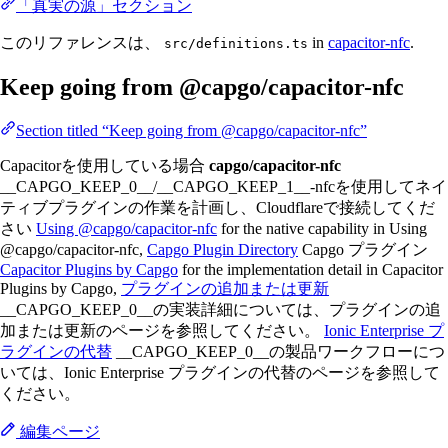
「真実の源」セクション
このリファレンスは、
in
capacitor-nfc
.
src/definitions.ts
Keep going from @capgo/capacitor-nfc
Section titled “Keep going from @capgo/capacitor-nfc”
Capacitorを使用している場合
capgo/capacitor-nfc
__CAPGO_KEEP_0__/__CAPGO_KEEP_1__-nfcを使用してネイ
ティブプラグインの作業を計画し、Cloudflareで接続してくだ
さい
Using @capgo/capacitor-nfc
for the native capability in Using
@capgo/capacitor-nfc,
Capgo Plugin Directory
Capgo プラグイン
Capacitor Plugins by Capgo
for the implementation detail in Capacitor
Plugins by Capgo,
プラグインの追加または更新
__CAPGO_KEEP_0__の実装詳細については、プラグインの追
加または更新のページを参照してください。
Ionic Enterprise プ
ラグインの代替
__CAPGO_KEEP_0__の製品ワークフローにつ
いては、Ionic Enterprise プラグインの代替のページを参照して
ください。
編集ページ