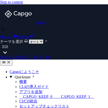
Skip to content
Capgo
Discord
GitHub
テーマを選択
言語
DE
EN
ES
FR
ID
IT
JA
KO
ZH
Capgoにようこそ
Quickstart
概要
CLIの導入ガイド
アプリを追加
__CAPGO_KEEP_0__ __CAPGO_KEEP_1__
CI/CD統合
セットアップチェックリスト