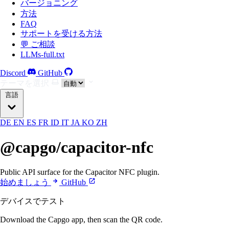
バージョニング
方法
FAQ
サポートを受ける方法
💬 ご相談
LLMs-full.txt
Discord
GitHub
テーマを選択
言語
DE
EN
ES
FR
ID
IT
JA
KO
ZH
@capgo/capacitor-nfc
Public API surface for the Capacitor NFC plugin.
始めましょう
GitHub
デバイスでテスト
Download the Capgo app, then scan the QR code.