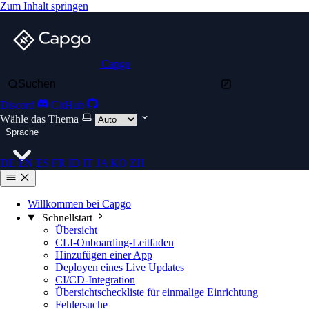
Zum Inhalt springen
Capgo
Suchen
Discord
GitHub
Wähle das Thema
Sprache
DE
EN
ES
FR
ID
IT
JA
KO
ZH
Willkommen bei Capgo
Schnellstart
Übersicht
CLI-Onboarding-Leitfaden
Hinzufügen einer App
Deployen eines Live Updates
CI/CD-Integration
Übersichtscheckliste für einmalige Einrichtung
Fehlersuche