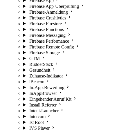
Firebase App
Firebase App-Überprüfung
Firebase-Anmeldung
Firebase Crashlytics
Firebase Firestore
Firebase Functions
Firebase Messaging
Firebase Performance
Firebase Remote Config
Firebase Storage
GTM
RudderStack
Gesundheit
Zuhause-Indikator
iBeacon
In-App-Bewertung
InAppBrowser
Eingehender Anruf Kit
Install Referrer
Intent-Launcher
Intercom
Ist Root
IVS Player