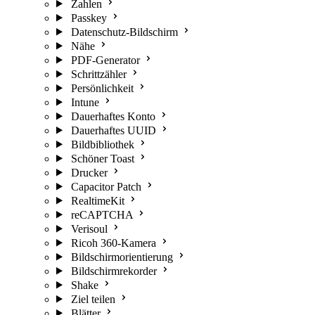
Zahlen
Passkey
Datenschutz-Bildschirm
Nähe
PDF-Generator
Schrittzähler
Persönlichkeit
Intune
Dauerhaftes Konto
Dauerhaftes UUID
Bildbibliothek
Schöner Toast
Drucker
Capacitor Patch
RealtimeKit
reCAPTCHA
Verisoul
Ricoh 360-Kamera
Bildschirmorientierung
Bildschirmrekorder
Shake
Ziel teilen
Blätter