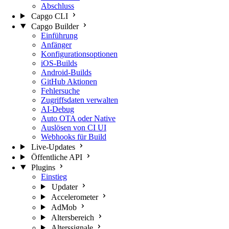
Abschluss
Capgo CLI
Capgo Builder
Einführung
Anfänger
Konfigurationsoptionen
iOS-Builds
Android-Builds
GitHub Aktionen
Fehlersuche
Zugriffsdaten verwalten
AI-Debug
Auto OTA oder Native
Auslösen von CI UI
Webhooks für Build
Live-Updates
Öffentliche API
Plugins
Einstieg
Updater
Accelerometer
AdMob
Altersbereich
Alterssignale