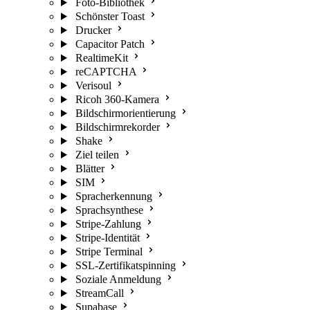
Foto-Bibliothek
Schönster Toast
Drucker
Capacitor Patch
RealtimeKit
reCAPTCHA
Verisoul
Ricoh 360-Kamera
Bildschirmorientierung
Bildschirmrekorder
Shake
Ziel teilen
Blätter
SIM
Spracherkennung
Sprachsynthese
Stripe-Zahlung
Stripe-Identität
Stripe Terminal
SSL-Zertifikatspinning
Soziale Anmeldung
StreamCall
Supabase