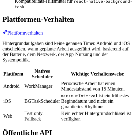
Kompatibilitäts-Hilfsmittel für
react-native-background-
.
task
Plattformen-Verhalten
Plattformverhalten
Hintergrundaufgaben sind keine genauen Timer. Android und iOS
entscheiden, wann geplante Arbeit ausgeführt wird, basierend auf
der Batterie, dem Netzwerk, der App-Nutzung und der
Systempolitik.
Natives
Plattform
Wichtige Verhaltensweise
Scheduler
Periodische Arbeit hat einen
Android
WorkManager
Mindestabstand von 15 Minuten.
ist ein frühestes
minimumInterval
iOS
BGTaskScheduler
Beginndatum und nicht ein
garantiertes Rhythmus.
Test-only-
Kein echter Hintergrundschlüssel ist
Web
Fallback
verfügbar.
Öffentliche API