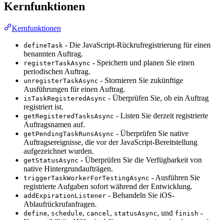
Kernfunktionen
Kernfunktionen
- Die JavaScript-Rückrufregistrierung für einen
defineTask
benannten Auftrag.
- Speichern und planen Sie einen
registerTaskAsync
periodischen Auftrag.
- Stornieren Sie zukünftige
unregisterTaskAsync
Ausführungen für einen Auftrag.
- Überprüfen Sie, ob ein Auftrag
isTaskRegisteredAsync
registriert ist.
- Listen Sie derzeit registrierte
getRegisteredTasksAsync
Auftragsnamen auf.
- Überprüfen Sie native
getPendingTaskRunsAsync
Auftragsereignisse, die vor der JavaScript-Bereitstellung
aufgezeichnet wurden.
- Überprüfen Sie die Verfügbarkeit von
getStatusAsync
native Hintergrundaufträgen.
- Ausführen Sie
triggerTaskWorkerForTestingAsync
registrierte Aufgaben sofort während der Entwicklung.
- Behandeln Sie iOS-
addExpirationListener
Ablaufrückrufanfragen.
,
,
,
, und
-
define
schedule
cancel
statusAsync
finish