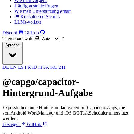
Wie man vorgeht
Häufig gestellte Fragen
Wie man Unterstützung erhält
💬 Konsultieren Sie uns
LLMs-voll.txt
Discord
GitHub
Themenauswahl
Sprache
DE
EN
ES
FR
ID
IT
JA
KO
ZH
@capgo/capacitor-
Hintergrund-Aufgabe
Expo-stil benannte Hintergrundaufgaben für Capacitor-Apps, die
von Android WorkManager und iOS BGTaskScheduler unterstützt
werden.
Loslegen
GitHub