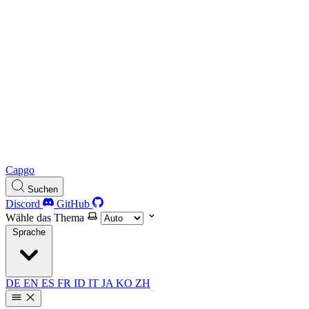
Capgo
Suchen
Discord
GitHub
Wähle das Thema
Sprache
DE
EN
ES
FR
ID
IT
JA
KO
ZH