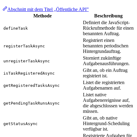
Abschnitt mit dem Titel „Öffentliche API”
Methode
Beschreibung
Definiert die JavaScript-
Rückrufmethode für einen
defineTask
benannten Auftrag.
Registriert einen
benannten periodischen
registerTaskAsync
Hintergrundauftrag.
Storniert zukünftige
unregisterTaskAsync
Aufgabenausführungen.
Gibt an, ob ein Auftrag
isTaskRegisteredAsync
registriert ist.
Listet die registrierten
getRegisteredTasksAsync
Aufgabenamen auf.
Listet native
Aufgabenereignisse auf,
getPendingTaskRunsAsync
die abgeschlossen werden
müssen.
Gibt an, ob native
Hintergrund-Scheduling
getStatusAsync
verfügbar ist.
Registrierte Aufgaben für