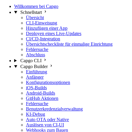
Willkommen bei Capgo
Schnellstart
Übersicht
CLI-Einweisung
Hinzufügen einer App
Deployen eines Live-Updates
CI/CD-Integration
Übersichtscheckliste für einmalige Einrichtung
Fehlersuche
Abschluss
Capgo CLI
Capgo Builder
Einführung
Anfänger
Konfigurationsoptionen
iOS-Builds
Android-Builds
GitHub Aktionen
Fehlersuche
Benutzerkredenzialverwaltung
KI-Debug
Auto OTA oder Native
Auslösen von CI-UI
Webhooks zum Bauen