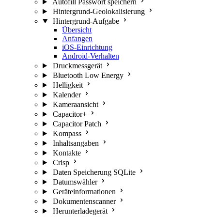
Autofill Passwort speichern
Hintergrund-Geolokalisierung
Hintergrund-Aufgabe
Übersicht
Anfangen
iOS-Einrichtung
Android-Verhalten
Druckmessgerät
Bluetooth Low Energy
Helligkeit
Kalender
Kameraansicht
Capacitor+
Capacitor Patch
Kompass
Inhaltsangaben
Kontakte
Crisp
Daten Speicherung SQLite
Datumswähler
Geräteinformationen
Dokumentenscanner
Herunterladegerät