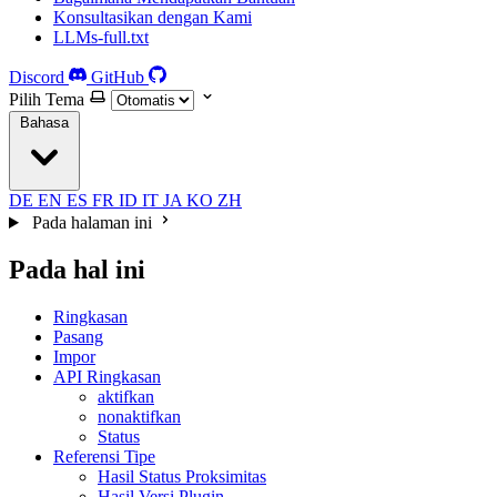
Konsultasikan dengan Kami
LLMs-full.txt
Discord
GitHub
Pilih Tema
Bahasa
DE
EN
ES
FR
ID
IT
JA
KO
ZH
Pada halaman ini
Pada hal ini
Ringkasan
Pasang
Impor
API Ringkasan
aktifkan
nonaktifkan
Status
Referensi Tipe
Hasil Status Proksimitas
Hasil Versi Plugin