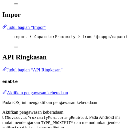
Impor
Judul bagian “Impor”
import
 { CapacitorProximity } 
from
'@capgo/capacit
API Ringkasan
Judul bagian “API Ringkasan”
enable
Aktifkan pengawasan keberadaan
Pada iOS, ini mengaktifkan pengawasan keberadaan
Aktifkan pengawasan keberadaan
. Pada Android ini
UIDevice.isProximityMonitoringEnabled
mulai mendengarkan
dan memudunkan jendela
TYPE_PROXIMITY
aplikasi saat ini saat sensor ditutup.