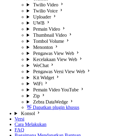
Twilio Video
Twilio Voice
Uploader
UWB
Pemain Video
Thumbnail Video
Tombol Volume
Menonton
Pengawas View Web
Kecelakaan View Web
WeChat
Pengawas Versi View Web
Kit Widget
WiFi
Pemain Video YouTube
Zip
Zebra DataWedge
👋 Dapatkan plugin khusus
Konsol
Versi
Cara Melakukan
FAQ
Bagaimana Mendapatkan Bantuan