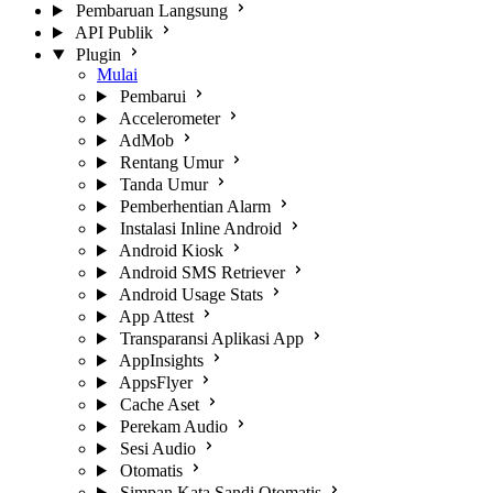
Pembaruan Langsung
API Publik
Plugin
Mulai
Pembarui
Accelerometer
AdMob
Rentang Umur
Tanda Umur
Pemberhentian Alarm
Instalasi Inline Android
Android Kiosk
Android SMS Retriever
Android Usage Stats
App Attest
Transparansi Aplikasi App
AppInsights
AppsFlyer
Cache Aset
Perekam Audio
Sesi Audio
Otomatis
Simpan Kata Sandi Otomatis