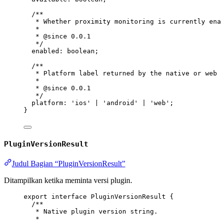
/**
* Whether proximity monitoring is currently ena
*
* 
@since
 0.0.1
*/
enabled
:
boolean
;
/**
* Platform label returned by the native or web 
*
* 
@since
 0.0.1
*/
platform
:
'ios'
|
'android'
|
'web'
;
}
PluginVersionResult
Judul Bagian “PluginVersionResult”
Ditampilkan ketika meminta versi plugin.
export
interface
PluginVersionResult
 {
/**
* Native plugin version string.
*