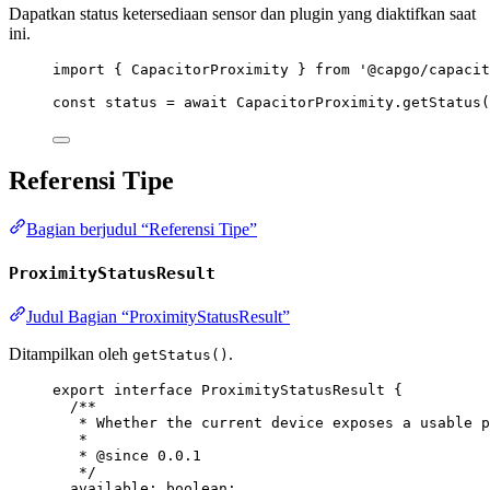
Dapatkan status ketersediaan sensor dan plugin yang diaktifkan saat
ini.
import
 { CapacitorProximity } 
from
'@capgo/capacit
const
status
=
await
 CapacitorProximity.
getStatus
(
Referensi Tipe
Bagian berjudul “Referensi Tipe”
ProximityStatusResult
Judul Bagian “ProximityStatusResult”
Ditampilkan oleh
.
getStatus()
export
interface
ProximityStatusResult
 {
/**
* Whether the current device exposes a usable p
*
* 
@since
 0.0.1
*/
available
:
boolean
;