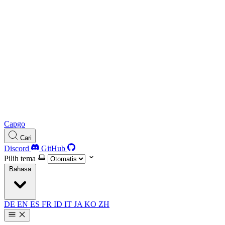
Capgo
Cari
Discord
GitHub
Pilih tema
Bahasa
DE
EN
ES
FR
ID
IT
JA
KO
ZH