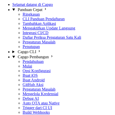
Selamat datang di Capgo
Panduan Cepat
Ringkasan
CLI Panduan Pendaftaran
Tambahkan Aplikasi
Mengaktifkan Update Langsung
Integrasi CI/CD
Daftar Periksa Pengaturan Satu Kali
Pengaturan Masalah
Penutupan
Capgo CLI
Capgo Pembangun
Pendahuluan
Mulai
Opsi Konfigurasi
Buat iOS
Buat Android
GitHub Aksi
Pengaturan Masalah
Mengelola Kredensial
Debug AI
Auto OTA atau Native
Trigger dari CI UI
Build Webhooks