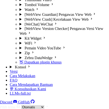
Tombol Volume
Watch
[WebView Guardian] Pengawas View Web
[WebView Crash] Kecelakaan View Web
[WeChat] WeChat
[WebView Version Checker] Pengawas Versi View
Web
Kit Widget
WiFi
Pemain Video YouTube
Zip
Zebra DataWedge
👋 Dapatkan plugin khusus
Konsol
Versi
Cara Melakukan
FAQ
Cara Mendapatkan Bantuan
💬 Konsultasikan Kami
LLMs-full.txt
Discord
GitHub
Pilih tema