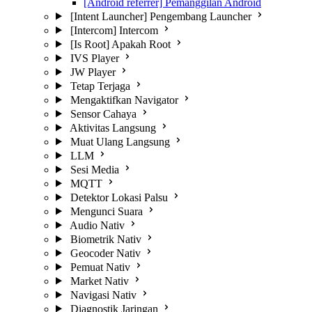
[Android referrer] Pemanggilan Android
[Intent Launcher] Pengembang Launcher
[Intercom] Intercom
[Is Root] Apakah Root
IVS Player
JW Player
Tetap Terjaga
Mengaktifkan Navigator
Sensor Cahaya
Aktivitas Langsung
Muat Ulang Langsung
LLM
Sesi Media
MQTT
Detektor Lokasi Palsu
Mengunci Suara
Audio Nativ
Biometrik Nativ
Geocoder Nativ
Pemuat Nativ
Market Nativ
Navigasi Nativ
Diagnostik Jaringan