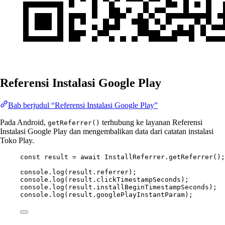
Referensi Instalasi Google Play
Bab berjudul “Referensi Instalasi Google Play”
Pada Android,
terhubung ke layanan Referensi
getReferrer()
Instalasi Google Play dan mengembalikan data dari catatan instalasi
Toko Play.
const
result
=
await
 InstallReferrer.
getReferrer
();
console.
log
(result.referrer);
console.
log
(result.clickTimestampSeconds);
console.
log
(result.installBeginTimestampSeconds);
console.
log
(result.googlePlayInstantParam);