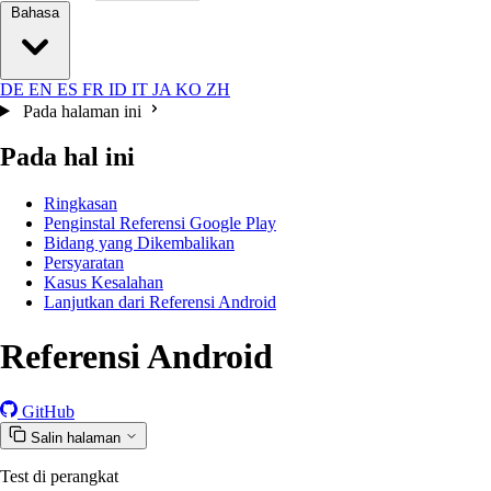
Bahasa
DE
EN
ES
FR
ID
IT
JA
KO
ZH
Pada halaman ini
Pada hal ini
Ringkasan
Penginstal Referensi Google Play
Bidang yang Dikembalikan
Persyaratan
Kasus Kesalahan
Lanjutkan dari Referensi Android
Referensi Android
GitHub
Salin halaman
Test di perangkat