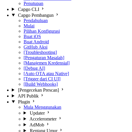
Penutupan
Capgo CLI
Capgo Pembangun
Pendahuluan
Mulai
Pilihan Konfigurasi
Buat iOS
Buat Android
GitHub Aksi
[Troubleshooting]
[Pengaturan Masalah]
[Manajemen Kredensial]
[Debug AI]
[Auto OTA atau Native]
[Trigger dari CI UI]
[Build Webhooks]
[Pengecekan Prescan]
API Publik
Plugin
Mula Menggunakan
Updater
Accelerometer
AdMob
Rentang Umur