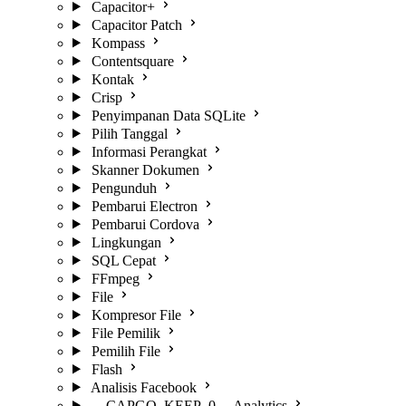
Capacitor+
Capacitor Patch
Kompass
Contentsquare
Kontak
Crisp
Penyimpanan Data SQLite
Pilih Tanggal
Informasi Perangkat
Skanner Dokumen
Pengunduh
Pembarui Electron
Pembarui Cordova
Lingkungan
SQL Cepat
FFmpeg
File
Kompresor File
File Pemilik
Pemilih File
Flash
Analisis Facebook
__CAPGO_KEEP_0__ Analytics