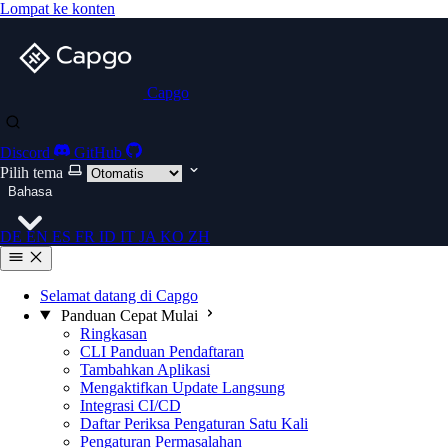
Lompat ke konten
Capgo
Discord
GitHub
Pilih tema
Bahasa
DE
EN
ES
FR
ID
IT
JA
KO
ZH
Selamat datang di Capgo
Panduan Cepat Mulai
Ringkasan
CLI Panduan Pendaftaran
Tambahkan Aplikasi
Mengaktifkan Update Langsung
Integrasi CI/CD
Daftar Periksa Pengaturan Satu Kali
Pengaturan Permasalahan