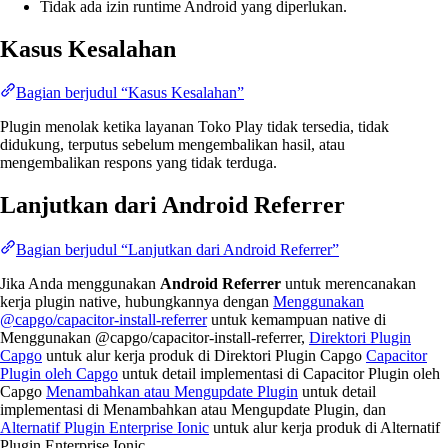
Tidak ada izin runtime Android yang diperlukan.
Kasus Kesalahan
Bagian berjudul “Kasus Kesalahan”
Plugin menolak ketika layanan Toko Play tidak tersedia, tidak
didukung, terputus sebelum mengembalikan hasil, atau
mengembalikan respons yang tidak terduga.
Lanjutkan dari Android Referrer
Bagian berjudul “Lanjutkan dari Android Referrer”
Jika Anda menggunakan
Android Referrer
untuk merencanakan
kerja plugin native, hubungkannya dengan
Menggunakan
@capgo/capacitor-install-referrer
untuk kemampuan native di
Menggunakan @capgo/capacitor-install-referrer,
Direktori Plugin
Capgo
untuk alur kerja produk di Direktori Plugin Capgo
Capacitor
Plugin oleh Capgo
untuk detail implementasi di Capacitor Plugin oleh
Capgo
Menambahkan atau Mengupdate Plugin
untuk detail
implementasi di Menambahkan atau Mengupdate Plugin, dan
Alternatif Plugin Enterprise Ionic
untuk alur kerja produk di Alternatif
Plugin Enterprise Ionic