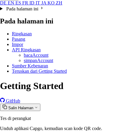
DE
EN
ES
FR
ID
IT
JA
KO
ZH
Pada halaman ini
Pada halaman ini
Ringkasan
Pasang
Impor
API Ringkasan
bacaAccount
simpanAccount
Sumber Kebenaran
Teruskan dari Getting Started
Getting Started
GitHub
Salin Halaman
Tes di perangkat
Unduh aplikasi Capgo, kemudian scan kode QR code.