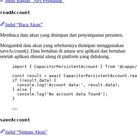
Judul Bagian “API Pengantar”
readAccount
Judul “Baca Akun”
Membaca data akun yang disimpan dari penyimpanan persisten.
Mengambil data akun yang sebelumnya disimpan menggunakan
saveAccount(). Data bertahan di antara sesi aplikasi dan bertahan
setelah aplikasi diinstal ulang di platform yang didukung.
import
 { CapacitorPersistentAccount } 
from
'@capgo/
const
result
=
await
 CapacitorPersistentAccount.
rea
if
 (result.data) {
console.
log
(
'Account data:'
, result.data);
} 
else
 {
console.
log
(
'No account data found'
);
}
saveAccount
Judul “Simpan Akun”