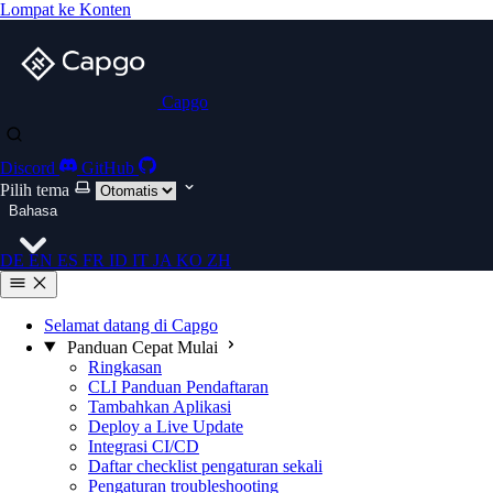
Lompat ke Konten
Capgo
Discord
GitHub
Pilih tema
Bahasa
DE
EN
ES
FR
ID
IT
JA
KO
ZH
Selamat datang di Capgo
Panduan Cepat Mulai
Ringkasan
CLI Panduan Pendaftaran
Tambahkan Aplikasi
Deploy a Live Update
Integrasi CI/CD
Daftar checklist pengaturan sekali
Pengaturan troubleshooting