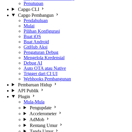
Penutupan
Capgo CLI
Capgo Pembangun
Pendahuluan
Mulai
Pilihan Konfigurasi
Buat iOS
Buat Android
GitHub Aksi
Pengaturan Debug
Mengelola Kredensial
Debug AI
Auto OTA atau Native
Trigger dari CI UI
Webhooks Pembangunan
Pembaruan Hidup
API Publik
Plugin
Mula-Mula
Pengupdate
Accelerometer
AdMob
Rentang Umur
Tanda Umur