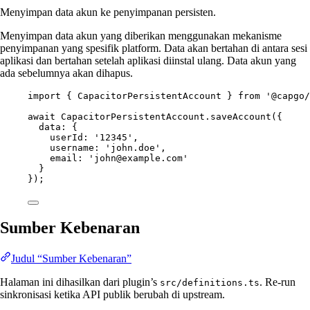
Menyimpan data akun ke penyimpanan persisten.
Menyimpan data akun yang diberikan menggunakan mekanisme
penyimpanan yang spesifik platform. Data akan bertahan di antara sesi
aplikasi dan bertahan setelah aplikasi diinstal ulang. Data akun yang
ada sebelumnya akan dihapus.
import
 { CapacitorPersistentAccount } 
from
'@capgo/
await
 CapacitorPersistentAccount.
saveAccount
({
data: {
userId: 
'12345'
,
username: 
'john.doe'
,
email: 
'john@example.com'
}
});
Sumber Kebenaran
Judul “Sumber Kebenaran”
Halaman ini dihasilkan dari plugin’s
. Re-run
src/definitions.ts
sinkronisasi ketika API publik berubah di upstream.