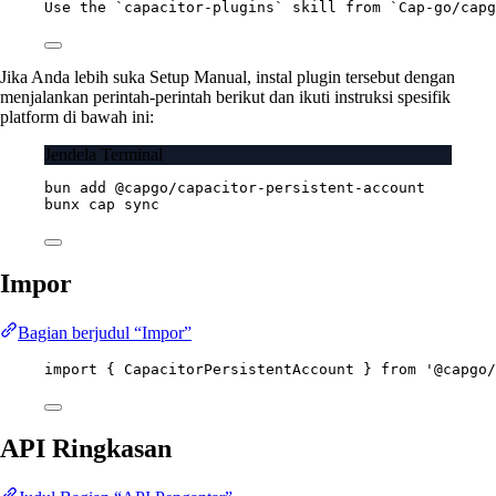
Use the `capacitor-plugins` skill from `Cap-go/capg
Jika Anda lebih suka Setup Manual, instal plugin tersebut dengan
menjalankan perintah-perintah berikut dan ikuti instruksi spesifik
platform di bawah ini:
Jendela Terminal
bun
add
@capgo/capacitor-persistent-account
bunx
cap
sync
Impor
Bagian berjudul “Impor”
import
 { CapacitorPersistentAccount } 
from
'@capgo/
API Ringkasan