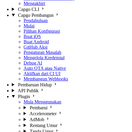
Mengakhiri
Capgo CLI
Capgo Pembangun
Pendahuluan
Mulai
Pilihan Konfigurasi
Buat iOS
Buat Android
GitHub Aksi
Pengaturan Masalah
Mengelola Kredensial
Debug AI
Auto OTA atau Native
Aktifkan dari CI UI
Membangun Webhooks
Pembaruan Hidup
API Publik
Plugin
Mula Menggunakan
Pembarui
Accelerometer
AdMob
Rentang Umur
Tanda Umur