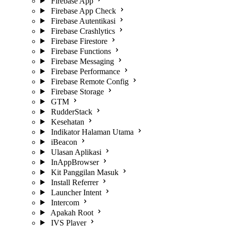
Firebase App
Firebase App Check
Firebase Autentikasi
Firebase Crashlytics
Firebase Firestore
Firebase Functions
Firebase Messaging
Firebase Performance
Firebase Remote Config
Firebase Storage
GTM
RudderStack
Kesehatan
Indikator Halaman Utama
iBeacon
Ulasan Aplikasi
InAppBrowser
Kit Panggilan Masuk
Install Referrer
Launcher Intent
Intercom
Apakah Root
IVS Player