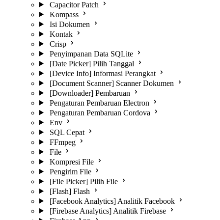
Capacitor Patch
Kompass
Isi Dokumen
Kontak
Crisp
Penyimpanan Data SQLite
[Date Picker] Pilih Tanggal
[Device Info] Informasi Perangkat
[Document Scanner] Scanner Dokumen
[Downloader] Pembaruan
Pengaturan Pembaruan Electron
Pengaturan Pembaruan Cordova
Env
SQL Cepat
FFmpeg
File
Kompresi File
Pengirim File
[File Picker] Pilih File
[Flash] Flash
[Facebook Analytics] Analitik Facebook
[Firebase Analytics] Analitik Firebase