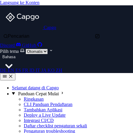
Langsung ke Konten
Capgo
Pencarian
Discord
GitHub
Pilih tema
Bahasa
DE
EN
ES
FR
ID
IT
JA
KO
ZH
Selamat datang di Capgo
Panduan Cepat Mulai
Ringkasan
CLI Panduan Pendaftaran
Tambahkan Aplikasi
Deploy a Live Update
Integrasi CI/CD
Daftar checklist pengaturan sekali
Pengaturan troubleshooting