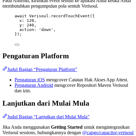
Pada Android, kirimkan event sentuh ke aplikasi Anda ketika Anda
membutuhkan pengumpulan pola sentuh Verisoul.
await
 Verisoul.
recordTouchEvent
({
x: 
120
,
y: 
240
,
action: 
'down'
,
});
Pengaturan Platform
Judul Bagian “Pengaturan Platform”
Pengaturan iOS
mengcover Catatan Hak Akses App Attest.
Pengaturan Android
mengcover Repositori Maven Verisoul
dan izin.
Lanjutkan dari Mulai Mula
Judul Bagian “Lanjutkan dari Mulai Mula”
Jika Anda menggunakan
Getting Started
untuk mengintegrasikan
Verisoul sessions, hubungkannya dengan
@capgo/capacitor-verisoul