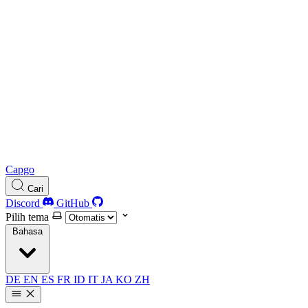
Capgo
Cari
Discord
GitHub
Pilih tema
Bahasa
DE
EN
ES
FR
ID
IT
JA
KO
ZH