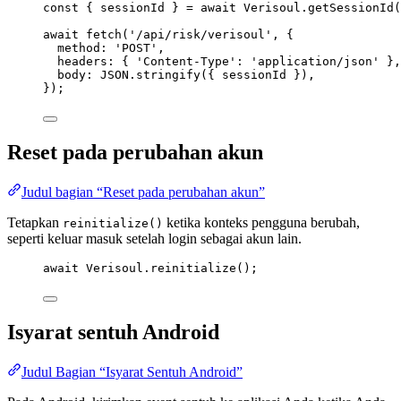
const
 { 
sessionId
 } 
=
await
 Verisoul.
getSessionId
(
await
fetch
(
'/api/risk/verisoul'
, {
method: 
'POST'
,
headers: { 
'Content-Type'
: 
'application/json'
 },
body: 
JSON
.
stringify
({ sessionId }),
});
Reset pada perubahan akun
Judul bagian “Reset pada perubahan akun”
Tetapkan
ketika konteks pengguna berubah,
reinitialize()
seperti keluar masuk setelah login sebagai akun lain.
await
 Verisoul.
reinitialize
();
Isyarat sentuh Android
Judul Bagian “Isyarat Sentuh Android”