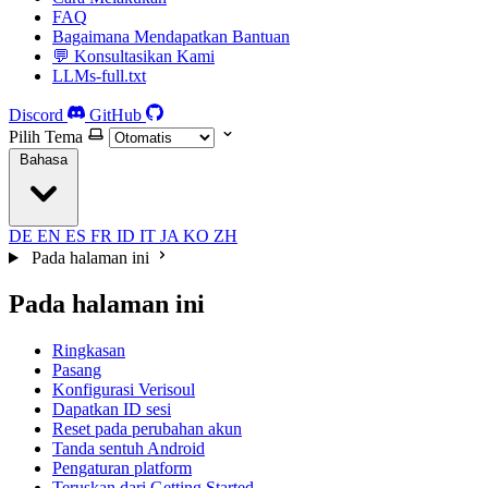
FAQ
Bagaimana Mendapatkan Bantuan
💬 Konsultasikan Kami
LLMs-full.txt
Discord
GitHub
Pilih Tema
Bahasa
DE
EN
ES
FR
ID
IT
JA
KO
ZH
Pada halaman ini
Pada halaman ini
Ringkasan
Pasang
Konfigurasi Verisoul
Dapatkan ID sesi
Reset pada perubahan akun
Tanda sentuh Android
Pengaturan platform
Teruskan dari Getting Started