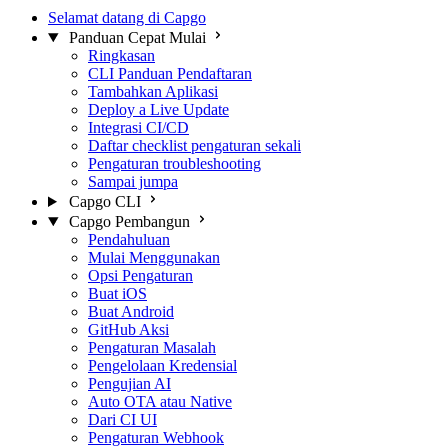
Selamat datang di Capgo
Panduan Cepat Mulai
Ringkasan
CLI Panduan Pendaftaran
Tambahkan Aplikasi
Deploy a Live Update
Integrasi CI/CD
Daftar checklist pengaturan sekali
Pengaturan troubleshooting
Sampai jumpa
Capgo CLI
Capgo Pembangun
Pendahuluan
Mulai Menggunakan
Opsi Pengaturan
Buat iOS
Buat Android
GitHub Aksi
Pengaturan Masalah
Pengelolaan Kredensial
Pengujian AI
Auto OTA atau Native
Dari CI UI
Pengaturan Webhook