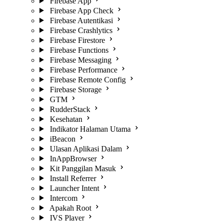
Firebase App
Firebase App Check
Firebase Autentikasi
Firebase Crashlytics
Firebase Firestore
Firebase Functions
Firebase Messaging
Firebase Performance
Firebase Remote Config
Firebase Storage
GTM
RudderStack
Kesehatan
Indikator Halaman Utama
iBeacon
Ulasan Aplikasi Dalam
InAppBrowser
Kit Panggilan Masuk
Install Referrer
Launcher Intent
Intercom
Apakah Root
IVS Player