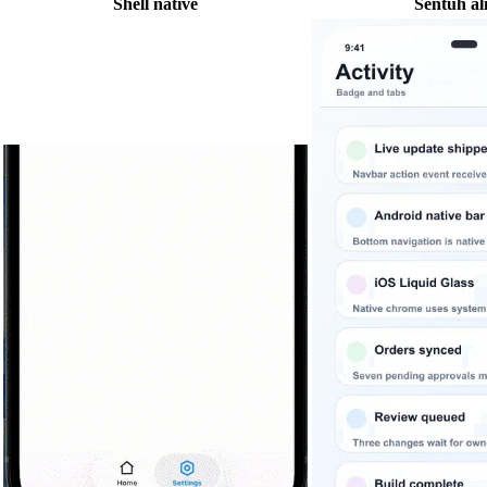
Shell native
Sentuh al