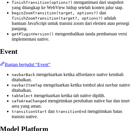
menganimasi dari snapshot
finishTransition(options?)
yang ditangkap ke WebView hidup setelah konten jalur siap.
dan
beginZoomTransition(target, options?)
adalah
finishZoomTransition(target?, options?)
bantuan JavaScript untuk transisi zoom dari elemen atau persegi
panjang.
mengembalikan tanda pembaruan versi
getPluginVersion()
implementasi native.
Event
Bagian berjudul “Event”
mengeluarkan ketika affordance native kembali
navbarBack
ditabalkan.
mengeluarkan ketika tombol aksi navbar native
navbarItemTap
ditabalkan.
mengeluarkan ketika tab native dipilih.
tabSelect
mengirimkan perubahan native bar dan inset
safeAreaChanged
area yang aman.
dan
mengirimkan batas
transitionStart
transitionEnd
transisi native.
Model Platform