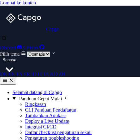
Lompat ke konten
Capgo
Discord
GitHub
Pilih tema
Bahasa
DE
EN
ES
FR
ID
IT
JA
KO
ZH
Selamat datang di Capgo
Panduan Cepat Mulai
Ringkasan
CLI Panduan Pendaftaran
Tambahkan Aplikasi
Deploy a Live Update
Integrasi CI/CD
Daftar checklist pengaturan sekali
Pengaturan troubleshooting