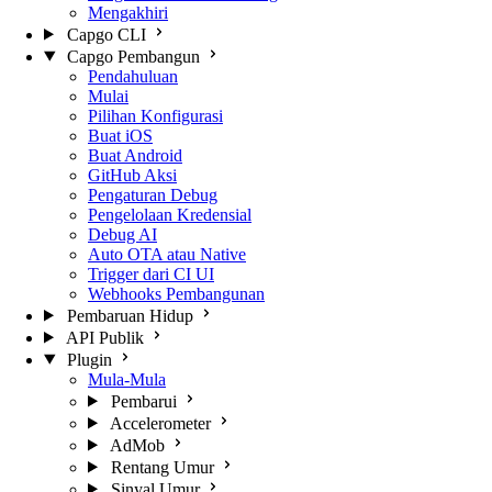
Mengakhiri
Capgo CLI
Capgo Pembangun
Pendahuluan
Mulai
Pilihan Konfigurasi
Buat iOS
Buat Android
GitHub Aksi
Pengaturan Debug
Pengelolaan Kredensial
Debug AI
Auto OTA atau Native
Trigger dari CI UI
Webhooks Pembangunan
Pembaruan Hidup
API Publik
Plugin
Mula-Mula
Pembarui
Accelerometer
AdMob
Rentang Umur
Sinyal Umur