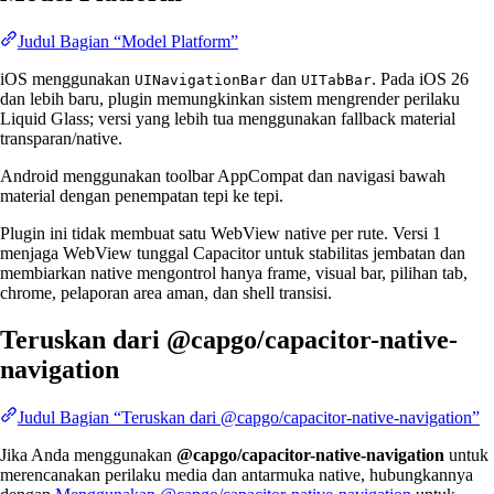
Judul Bagian “Model Platform”
iOS menggunakan
dan
. Pada iOS 26
UINavigationBar
UITabBar
dan lebih baru, plugin memungkinkan sistem mengrender perilaku
Liquid Glass; versi yang lebih tua menggunakan fallback material
transparan/native.
Android menggunakan toolbar AppCompat dan navigasi bawah
material dengan penempatan tepi ke tepi.
Plugin ini tidak membuat satu WebView native per rute. Versi 1
menjaga WebView tunggal Capacitor untuk stabilitas jembatan dan
membiarkan native mengontrol hanya frame, visual bar, pilihan tab,
chrome, pelaporan area aman, dan shell transisi.
Teruskan dari @capgo/capacitor-native-
navigation
Judul Bagian “Teruskan dari @capgo/capacitor-native-navigation”
Jika Anda menggunakan
@capgo/capacitor-native-navigation
untuk
merencanakan perilaku media dan antarmuka native, hubungkannya