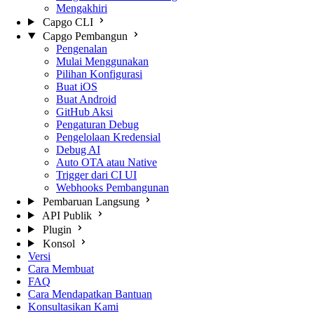
Mengakhiri
Capgo CLI
Capgo Pembangun
Pengenalan
Mulai Menggunakan
Pilihan Konfigurasi
Buat iOS
Buat Android
GitHub Aksi
Pengaturan Debug
Pengelolaan Kredensial
Debug AI
Auto OTA atau Native
Trigger dari CI UI
Webhooks Pembangunan
Pembaruan Langsung
API Publik
Plugin
Konsol
Versi
Cara Membuat
FAQ
Cara Mendapatkan Bantuan
Konsultasikan Kami