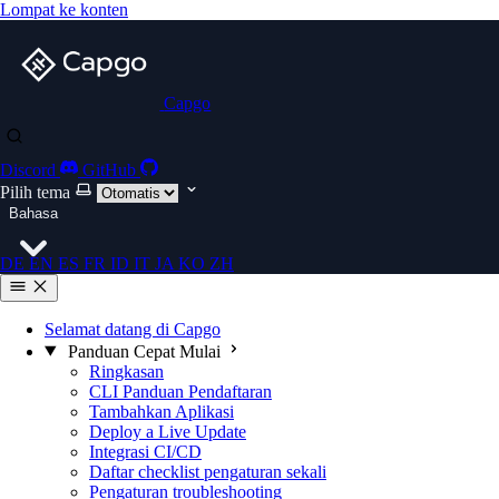
Lompat ke konten
Capgo
Discord
GitHub
Pilih tema
Bahasa
DE
EN
ES
FR
ID
IT
JA
KO
ZH
Selamat datang di Capgo
Panduan Cepat Mulai
Ringkasan
CLI Panduan Pendaftaran
Tambahkan Aplikasi
Deploy a Live Update
Integrasi CI/CD
Daftar checklist pengaturan sekali
Pengaturan troubleshooting