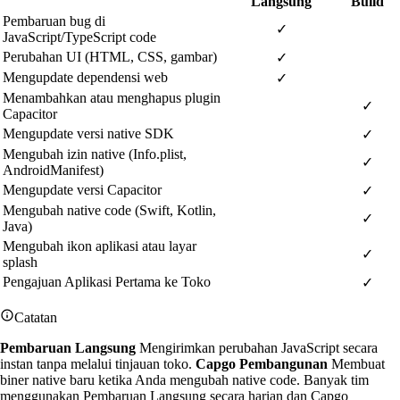
Langsung
Build
Pembaruan bug di
✓
JavaScript/TypeScript code
Perubahan UI (HTML, CSS, gambar)
✓
Mengupdate dependensi web
✓
Menambahkan atau menghapus plugin
✓
Capacitor
Mengupdate versi native SDK
✓
Mengubah izin native (Info.plist,
✓
AndroidManifest)
Mengupdate versi Capacitor
✓
Mengubah native code (Swift, Kotlin,
✓
Java)
Mengubah ikon aplikasi atau layar
✓
splash
Pengajuan Aplikasi Pertama ke Toko
✓
Catatan
Pembaruan Langsung
Mengirimkan perubahan JavaScript secara
instan tanpa melalui tinjauan toko.
Capgo Pembangunan
Membuat
biner native baru ketika Anda mengubah native code. Banyak tim
menggunakan Pembaruan Langsung secara harian dan Capgo