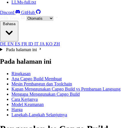
LLMs-full.txt
Discord
GitHub
Pilih Tema
Bahasa
DE
EN
ES
FR
ID
IT
JA
KO
ZH
Pada halaman ini
Pada halaman ini
Ringkasan
Apa Capgo Build Membuat
Mesin Pembangun dan Toolchain
Kapan Menggunakan Capgo Build vs Pembaruan Langsung
Mengapa Menggunakan Capgo Build
Cara Kerjanya
Model Keamanan
Harga
Langkah-Langkah Selanjutnya