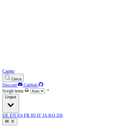
Capgo
Cerca
Discord
GitHub
Scegli tema
Lingua
DE
EN
ES
FR
ID
IT
JA
KO
ZH