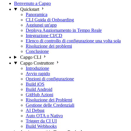
Benvenuto a Capgo
Quickstart
Panoramica
CLI Guida di Onboarding
Aggiungi un'app
Deploya Aggiornamento in Tempo Reale
Integrazione CI/CD
Elenco di controllo di configurazione una volta sola
Risoluzione dei problemi
Conclusione
Capgo CLI
Capgo Costruttore
Introduzione
Avvio rapido
Opzioni di configurazione
Build iOS
Build Android
GitHub Azioni
Risoluzione dei Problemi
Gestione delle Credenziali
AI Debug
Auto OTA o Nativo
Trigger da CI UI
Build Webhooks