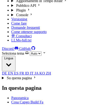
Aggiornamenti in Tempo Reale
Pubblico API
Plugin
Console
Versioning
Come fare
Domande frequenti
Come ottenere supporto
💬 Consultaci
LLMs-full.txt
Discord
GitHub
Seleziona tema
Lingua
DE
EN
ES
FR
ID
IT
JA
KO
ZH
Su questa pagina
In questa pagina
Panoramica
Cosa Capgo Build Fa