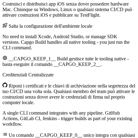
Costruisci e distribuisci app iOS senza dover possedere hardware
Mac. Chiunque su Windows, Linux o qualsiasi sistema CI/CD può
attivare costruzioni iOS e pubblicare su TestFlight.
Salta la configurazione dell'ambiente locale
No need to install Xcode, Android Studio, or manage SDK
versions. Capgo Build handles all native tooling - you just run the
CLI command.
__CAPGO_KEEP_1__ Build gestisce tutte le tooling native -
basta eseguire il comando __CAPGO_KEEP_2__.
Creditenziali Centralizzate
Riponi i certificati e le chiavi di archiviazione nella segretezza del
tuo CI/CD una volta sola. Qualsiasi membro del team può attivare le
costruzioni senza dover avere le credenziali di firma sul proprio
computer locale.
A single CLI command integrates with any pipeline. GitHub
Actions, GitLab CI, Jenkins - trigger builds as part of your existing
workflow.
Un comando __CAPGO_KEEP_0__ unico integra con qualsiasi