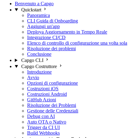
Benvenuto a Capgo
Quickstart
Panoramica
CLI Guida di Onboarding
Aggiungi un'app
Deploya Aggiornamento in Tempo Reale
Integrazione CI/CD
Elenco di controllo di configurazione una volta sola
Risoluzione dei problemi
Conclusione
Capgo CLI
Capgo Costruttore
Introduzione
Avvio
Opzioni di configurazione
Costruzioni iOS
Costruzioni Android
GitHub Azioni
Risoluzione dei Problemi
Gestione delle Credenziali
Debug con AI
Auto OTA o Nativo
Trigger da CI UI
Build Webhooks