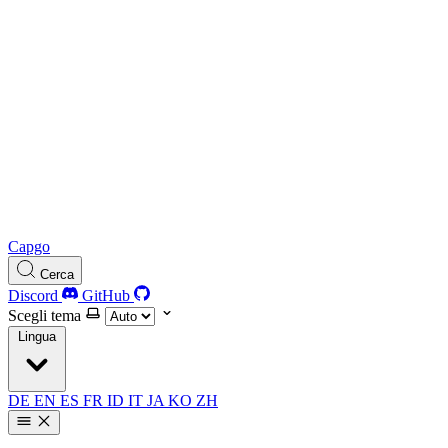
Capgo
Cerca
Discord
GitHub
Scegli tema
Lingua
DE
EN
ES
FR
ID
IT
JA
KO
ZH