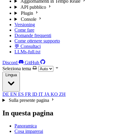
Aggiornamenti in Tempo Reale
API pubblico
Plugin
Console
Versioning
Come fare
Domande frequenti
Come ottenere supporto
💬 Consultaci
LLMs-full.txt
Discord
GitHub
Seleziona tema
Lingua
DE
EN
ES
FR
ID
IT
JA
KO
ZH
Sulla presente pagina
In questa pagina
Panoramica
Cosa imparerai