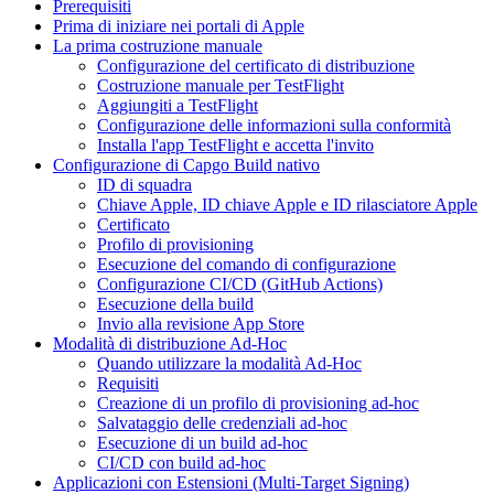
Prerequisiti
Prima di iniziare nei portali di Apple
La prima costruzione manuale
Configurazione del certificato di distribuzione
Costruzione manuale per TestFlight
Aggiungiti a TestFlight
Configurazione delle informazioni sulla conformità
Installa l'app TestFlight e accetta l'invito
Configurazione di Capgo Build nativo
ID di squadra
Chiave Apple, ID chiave Apple e ID rilasciatore Apple
Certificato
Profilo di provisioning
Esecuzione del comando di configurazione
Configurazione CI/CD (GitHub Actions)
Esecuzione della build
Invio alla revisione App Store
Modalità di distribuzione Ad-Hoc
Quando utilizzare la modalità Ad-Hoc
Requisiti
Creazione di un profilo di provisioning ad-hoc
Salvataggio delle credenziali ad-hoc
Esecuzione di un build ad-hoc
CI/CD con build ad-hoc
Applicazioni con Estensioni (Multi-Target Signing)