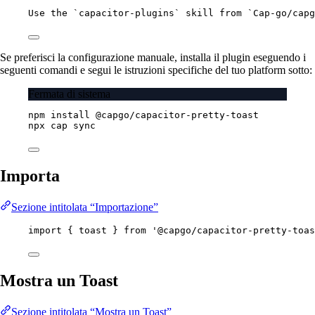
Use the `capacitor-plugins` skill from `Cap-go/capg
Se preferisci la configurazione manuale, installa il plugin eseguendo i
seguenti comandi e segui le istruzioni specifiche del tuo platform sotto:
Fermata di sistema
npm
install
@capgo/capacitor-pretty-toast
npx
cap
sync
Importa
Sezione intitolata “Importazione”
import
 { toast } 
from
'@capgo/capacitor-pretty-toas
Mostra un Toast
Sezione intitolata “Mostra un Toast”