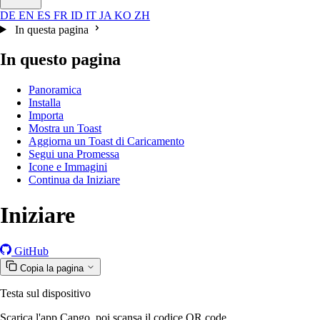
DE
EN
ES
FR
ID
IT
JA
KO
ZH
In questa pagina
In questo pagina
Panoramica
Installa
Importa
Mostra un Toast
Aggiorna un Toast di Caricamento
Segui una Promessa
Icone e Immagini
Continua da Iniziare
Iniziare
GitHub
Copia la pagina
Testa sul dispositivo
Scarica l'app Capgo, poi scansa il codice QR code.