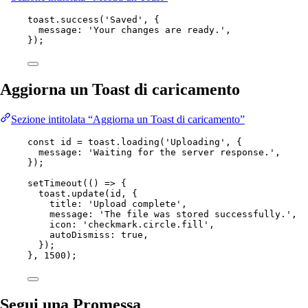
toast.
success
(
'Saved'
, {
message: 
'Your changes are ready.'
,
});
Aggiorna un Toast di caricamento
Sezione intitolata “Aggiorna un Toast di caricamento”
const
id
=
 toast.
loading
(
'Uploading'
, {
message: 
'Waiting for the server response.'
,
});
setTimeout
(() 
=>
 {
toast.
update
(id, {
title: 
'Upload complete'
,
message: 
'The file was stored successfully.'
,
icon: 
'checkmark.circle.fill'
,
autoDismiss: 
true
,
});
}, 
1500
);
Segui una Promessa