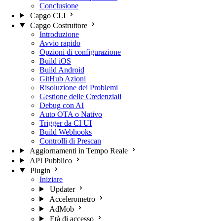
Conclusione
Capgo CLI
Capgo Costruttore
Introduzione
Avvio rapido
Opzioni di configurazione
Build iOS
Build Android
GitHub Azioni
Risoluzione dei Problemi
Gestione delle Credenziali
Debug con AI
Auto OTA o Nativo
Trigger da CI UI
Build Webhooks
Controlli di Prescan
Aggiornamenti in Tempo Reale
API Pubblico
Plugin
Iniziare
Updater
Accelerometro
AdMob
Età di accesso