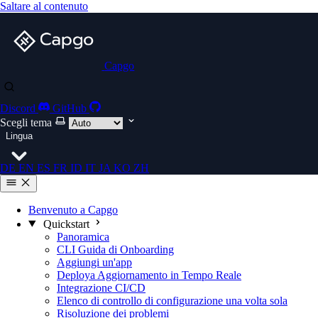
Saltare al contenuto
Capgo
Discord
GitHub
Scegli tema
Lingua
DE
EN
ES
FR
ID
IT
JA
KO
ZH
Benvenuto a Capgo
Quickstart
Panoramica
CLI Guida di Onboarding
Aggiungi un'app
Deploya Aggiornamento in Tempo Reale
Integrazione CI/CD
Elenco di controllo di configurazione una volta sola
Risoluzione dei problemi