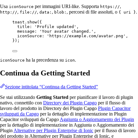
Usa
per immagini URI-like. Supporta
,
iconSource
https://
,
,
,
, percorsi di file assoluti, o
.
http://
file://
data:
blob:
{ uri }
toast.
show
({
title: 
'Profile updated'
,
message: 
'Your avatar changed.'
,
iconSource: 
'https://example.com/avatar.png'
,
});
ha la precedenza su
.
iconSource
icon
Continua da Getting Started
Sezione intitolata “Continua da Getting Started”
Se stai utilizzando
Getting Started
per pianificare il lavoro di plugin
nativo, connettilo con
Directory dei Plugin Capgo
per il flusso di
lavoro del prodotto in Directory dei Plugin Capgo
Plugin Capacitor
sviluppati da Capgo
per la dettaglio di implementazione in Plugin
Capacitor sviluppati da Capgo
Aggiunta o Aggiornamento dei Plugin
per la dettaglio di implementazione in Aggiunta o Aggiornamento dei
Plugin
Alternative per Plugin Enterprise di Ionic
per il flusso di lavoro
del prodotto in Alternative per Plugin Enterprise di Ionic, e