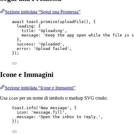
Sezione intitolata “Segui una Promessa”
await
 toast.
promise
(
uploadFile
(), {
loading: {
title: 
'Uploading'
,
message: 
'Keep the app open while the file is s
},
success: 
'Uploaded'
,
error: 
'Upload failed'
,
});
Icone e Immagini
Sezione intitolata “Icone e Immagini”
Usa
per un nome di simbolo o markup SVG crudo:
icon
toast.
info
(
'New message'
, {
icon: 
'message.fill'
,
message: 
'Open the inbox to reply.'
,
});