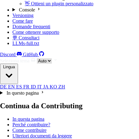
👋 Ottieni un plugin personalizzato
Console
Versioning
Come fare
Domande frequenti
Come ottenere supporto
💬 Consultaci
LLMs-full.txt
Discord
GitHub
Seleziona tema
Lingua
DE
EN
ES
FR
ID
IT
JA
KO
ZH
In questo pagina
Continua da Contributing
In questa pagina
Perché contribuire?
Come contribuire
Ulteriori documenti da leggere