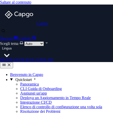
Saltare al contenuto
Capgo
Discord
GitHub
Scegli tema
Lingua
DE
EN
ES
FR
ID
IT
JA
KO
ZH
Benvenuto in Capgo
Quickstart
Panoramica
CLI Guida di Onboarding
Aggiungi un'app
Deploya un Aggiornamento in Tempo Reale
Integrazione CI/CD
Elenco di controllo di configurazione una volta sola
Risoluzione dei Problemi