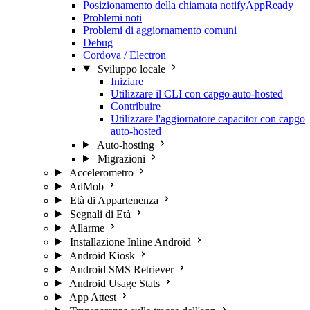
Posizionamento della chiamata notifyAppReady
Problemi noti
Problemi di aggiornamento comuni
Debug
Cordova / Electron
Sviluppo locale
Iniziare
Utilizzare il CLI con capgo auto-hosted
Contribuire
Utilizzare l'aggiornatore capacitor con capgo
auto-hosted
Auto-hosting
Migrazioni
Accelerometro
AdMob
Età di Appartenenza
Segnali di Età
Allarme
Installazione Inline Android
Android Kiosk
Android SMS Retriever
Android Usage Stats
App Attest