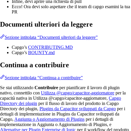
Infine, devi aprire una richiesta di pull
Ecco! Ora devi solo aspettare che il team di capgo esamini la tua
PR
Documenti ulteriori da leggere
Sezione intitolata “Documenti ulteriori da leggere”
Capgo’s
CONTRIBUTING.MD
Capgo’s
BOUNTY.md
Continua a contribuire
Sezione intitolata “Continua a contribuire”
Se stai utilizzando
Contribuire
per pianificare il lavoro di plugin
nativo, connettilo con
Utilizza @capgo/capacitor-aggiornatore
per la
capacità nativa in Utilizza @capgo/capacitor-aggiornatore,
Capgo
Directory dei plugin
per il flusso di lavoro del prodotto in Capgo
Directory dei plugin,
Plugins da Capacitor sviluppati da Capgo
per i
dettagli di implementazione in Plugins da Capacitor sviluppati da
Capgo,
Aggiunta o Aggiornamento di Plugins
per i dettagli di
implementazione in Aggiunta o Aggiornamento di Plugins, e
Alternative per Plugin Enterprise di Ionic
per il workflow del prodotto