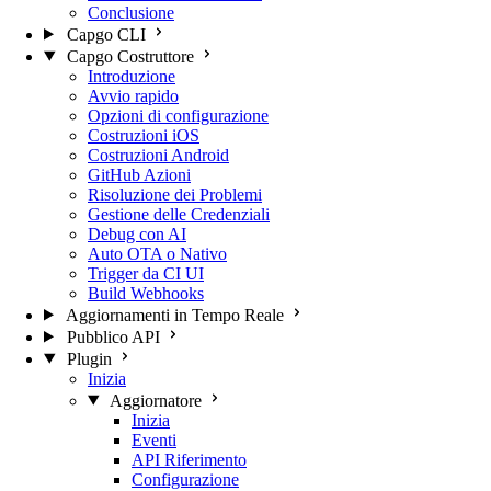
Conclusione
Capgo CLI
Capgo Costruttore
Introduzione
Avvio rapido
Opzioni di configurazione
Costruzioni iOS
Costruzioni Android
GitHub Azioni
Risoluzione dei Problemi
Gestione delle Credenziali
Debug con AI
Auto OTA o Nativo
Trigger da CI UI
Build Webhooks
Aggiornamenti in Tempo Reale
Pubblico API
Plugin
Inizia
Aggiornatore
Inizia
Eventi
API Riferimento
Configurazione