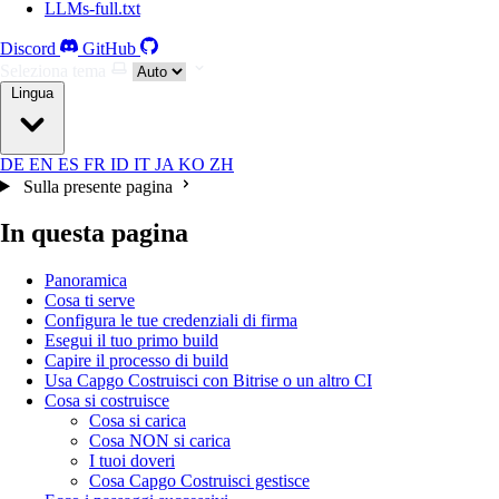
LLMs-full.txt
Discord
GitHub
Seleziona tema
Lingua
DE
EN
ES
FR
ID
IT
JA
KO
ZH
Sulla presente pagina
In questa pagina
Panoramica
Cosa ti serve
Configura le tue credenziali di firma
Esegui il tuo primo build
Capire il processo di build
Usa Capgo Costruisci con Bitrise o un altro CI
Cosa si costruisce
Cosa si carica
Cosa NON si carica
I tuoi doveri
Cosa Capgo Costruisci gestisce