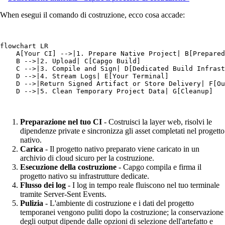
When esegui il comando di costruzione, ecco cosa accade:
flowchart LR

    A[Your CI] -->|1. Prepare Native Project| B[Prepared
    B -->|2. Upload| C[Capgo Build]

    C -->|3. Compile and Sign| D[Dedicated Build Infrast
    D -->|4. Stream Logs| E[Your Terminal]

    D -->|Return Signed Artifact or Store Delivery| F[Ou
    D -->|5. Clean Temporary Project Data| G[Cleanup]
Preparazione nel tuo CI
- Costruisci la layer web, risolvi le
dipendenze private e sincronizza gli asset completati nel progetto
nativo.
Carica
- Il progetto nativo preparato viene caricato in un
archivio di cloud sicuro per la costruzione.
Esecuzione della costruzione
- Capgo compila e firma il
progetto nativo su infrastrutture dedicate.
Flusso dei log
- I log in tempo reale fluiscono nel tuo terminale
tramite Server-Sent Events.
Pulizia
- L'ambiente di costruzione e i dati del progetto
temporanei vengono puliti dopo la costruzione; la conservazione
degli output dipende dalle opzioni di selezione dell'artefatto e