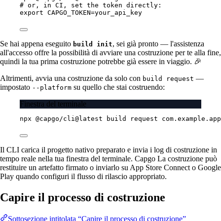
# or, in CI, set the token directly:
export
 CAPGO_TOKEN
=
your_api_key
Se hai appena eseguito
, sei già pronto — l'assistenza
build init
all'accesso offre la possibilità di avviare una costruzione per te alla fine,
quindi la tua prima costruzione potrebbe già essere in viaggio. 🎉
Altrimenti, avvia una costruzione da solo con
—
build request
impostato
su quello che stai costruendo:
--platform
Finestra del terminale
npx
@capgo/cli@latest
build
request
com.example.app
Il CLI carica il progetto nativo preparato e invia i log di costruzione in
tempo reale nella tua finestra del terminale. Capgo La costruzione può
restituire un artefatto firmato o inviarlo su App Store Connect o Google
Play quando configuri il flusso di rilascio appropriato.
Capire il processo di costruzione
Sottosezione intitolata “Capire il processo di costruzione”