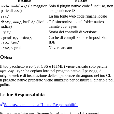
Escluso
Perché
(la maggior
Solo il plugin nativo code è incluso, non
node_modules/
parte di essa)
le dipendenze JS
La tua fonte web code rimane locale
src/
,
,
(livello
Già sincronizzato nel folder nativo
dist/
www/
build/
radice)
tramite
cap sync
Storia dei controlli di versione
.git/
,
,
Caché di compilazione e impostazioni
.gradle/
.idea/
IDE
.swiftpm/
, segreti
Never caricato
.env
Nota
Il tuo pacchetto web (JS, CSS e HTML) viene caricato solo perché
ha copiato loro nel progetto nativo. I passaggi di
npx cap sync
origine web e di installazione delle dipendenze rimangono nel tuo CI;
il progetto nativo preparato viene utilizzato per costruire il binario e poi
pulito.
Le tue Responsabilità
Sottosezione intitolata “Le tue Responsabilità”
Prima di eseguire
:
npx @capgo/cli@latest build request