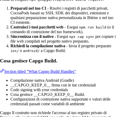
Preparati nel tuo CI
- Risolvi i registri di pacchetti privati,
CocoaPods basati su SSH, SDK dei dispositivi, estensioni e
qualsiasi preparazione nativa personalizzata in Bitrise o nel tuo
CI esistente.
Costruisci i tuoi pacchetti web
- Esegui
(o il
npm run build
comando di costruzione del tuo framework).
Sincronizza con il nativo
- Esegui
per copiare i
npx cap sync
file web compilati nel progetto nativo preparato.
Richiedi la compilazione nativa
- Invia il progetto preparato
o
a Capgo Build.
ios/
android/
Cosa gestisce Capgo Build.
Section titled “What Capgo Build Handles”
Compilazione nativa Android (Gradle)
__CAPGO_KEEP_0__ firma con le tue credenziali
Code signing with your credentials
Cosa gestisce __CAPGO_KEEP_0__ Build.
Configurazioni di costruzione nativa supportate e valori delle
credenziali passati come variabili di ambiente
Capgo Il costrutto non richiede l'accesso al tuo registro privato di