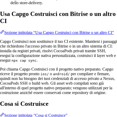
dello store-delivery.
Usa Capgo Costruisci con Bitrise o un altro
CI
Sezione intitolata “Usa Capgo Costruisci con Bitrise o un altro CI”
Capgo Costruisci non sostituisce il tuo CI esistente. Mantieni i passaggi
che richiedono l'accesso privato in Bitrise o in un altro sistema di CI:
installa da registri privati, risolvi CocoaPods privati tramite SSH,
esegui la configurazione nativa personalizzata, costruisci il layer web e
esegui
.
npx cap sync
Poi chiama Capgo Costruisci con il progetto nativo preparato. Capgo
riceve il progetto pronto
o
per compilare e firmare,
ios/
android/
quindi non ha bisogno dei tuoi credenziali di accesso privato a Nexus,
CocoaPods SSH o build web. Gli asset web compilati sono già
all'interno di quel progetto nativo preparato; vengono utilizzati per la
costruzione anziché essere conservati come repository di origine.
Cosa si Costruisce
Sezione intitolata “Cosa si Costruisce”