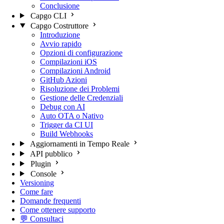
Conclusione
Capgo CLI
Capgo Costruttore
Introduzione
Avvio rapido
Opzioni di configurazione
Compilazioni iOS
Compilazioni Android
GitHub Azioni
Risoluzione dei Problemi
Gestione delle Credenziali
Debug con AI
Auto OTA o Nativo
Trigger da CI UI
Build Webhooks
Aggiornamenti in Tempo Reale
API pubblico
Plugin
Console
Versioning
Come fare
Domande frequenti
Come ottenere supporto
💬 Consultaci