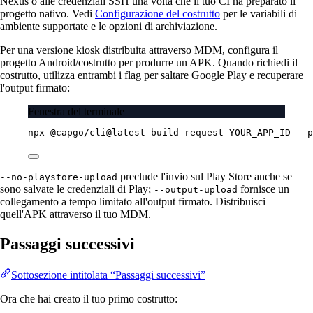
Nexus o alle credenziali SSH una volta che il tuo CI ha preparato il
progetto nativo. Vedi
Configurazione del costrutto
per le variabili di
ambiente supportate e le opzioni di archiviazione.
Per una versione kiosk distribuita attraverso MDM, configura il
progetto Android/costrutto per produrre un APK. Quando richiedi il
costrutto, utilizza entrambi i flag per saltare Google Play e recuperare
l'output firmato:
Fenestra del terminale
npx
@capgo/cli@latest
build
request
YOUR_APP_ID
--p
preclude l'invio sul Play Store anche se
--no-playstore-upload
sono salvate le credenziali di Play;
fornisce un
--output-upload
collegamento a tempo limitato all'output firmato. Distribuisci
quell'APK attraverso il tuo MDM.
Passaggi successivi
Sottosezione intitolata “Passaggi successivi”
Ora che hai creato il tuo primo costrutto: