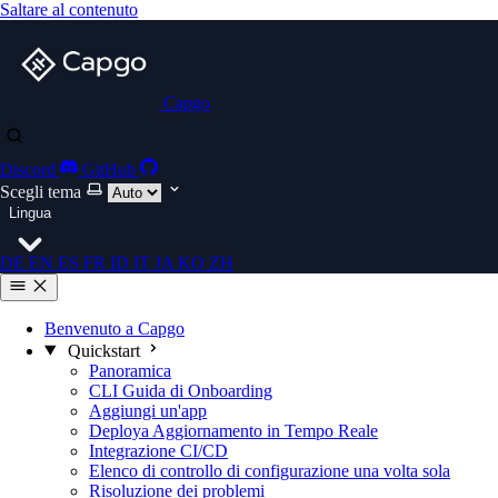
Saltare al contenuto
Capgo
Discord
GitHub
Scegli tema
Lingua
DE
EN
ES
FR
ID
IT
JA
KO
ZH
Benvenuto a Capgo
Quickstart
Panoramica
CLI Guida di Onboarding
Aggiungi un'app
Deploya Aggiornamento in Tempo Reale
Integrazione CI/CD
Elenco di controllo di configurazione una volta sola
Risoluzione dei problemi