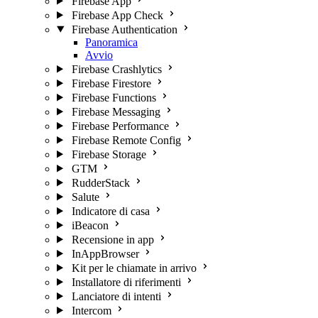
Firebase App
Firebase App Check
Firebase Authentication
Panoramica
Avvio
Firebase Crashlytics
Firebase Firestore
Firebase Functions
Firebase Messaging
Firebase Performance
Firebase Remote Config
Firebase Storage
GTM
RudderStack
Salute
Indicatore di casa
iBeacon
Recensione in app
InAppBrowser
Kit per le chiamate in arrivo
Installatore di riferimenti
Lanciatore di intenti
Intercom