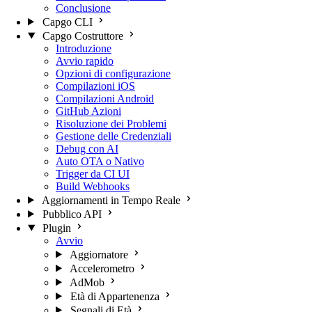
Conclusione
Capgo CLI
Capgo Costruttore
Introduzione
Avvio rapido
Opzioni di configurazione
Compilazioni iOS
Compilazioni Android
GitHub Azioni
Risoluzione dei Problemi
Gestione delle Credenziali
Debug con AI
Auto OTA o Nativo
Trigger da CI UI
Build Webhooks
Aggiornamenti in Tempo Reale
Pubblico API
Plugin
Avvio
Aggiornatore
Accelerometro
AdMob
Età di Appartenenza
Segnali di Età