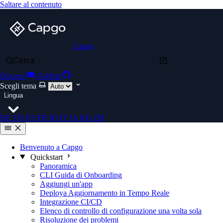
Saltare al contenuto
Capgo
Cerca
Discord
GitHub
Scegli tema
Lingua
DE
EN
ES
FR
ID
IT
JA
KO
ZH
Benvenuto a Capgo
Quickstart
Panoramica
CLI Guida di Onboarding
Aggiungi un'app
Deploya Aggiornamento in Tempo Reale
Integrazione CI/CD
Elenco di controllo di configurazione una volta sola
Risoluzione dei problemi